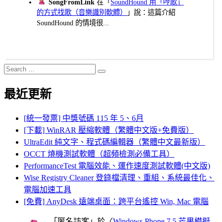
SongFromLink
在「
SoundHound 用「哼歌」
的方式找歌（音樂識別軟體）
」說：這篇介紹
SoundHound 的情境很...
Search
Search
for:
最近更新
[統一發票] 中獎號碼 115 年 5、6月
[下載] WinRAR 壓縮軟體（繁體中文版+免費版）
UltraEdit 純文字、程式碼編輯器（繁體中文最新版）
OCCT 燒機測試軟體（超頻檢測必備工具）
PerformanceTest 電腦效能、運作速度測試軟體(中文版)
Wise Registry Cleaner 登錄檔清理、重組、系統最佳化、
電腦加速工具
[免費] AnyDesk 遠端桌面：跨平台遙控 Win, Mac 電腦
「
匿名訪客
」於〈
Windows Phone 7.5 芒果模擬