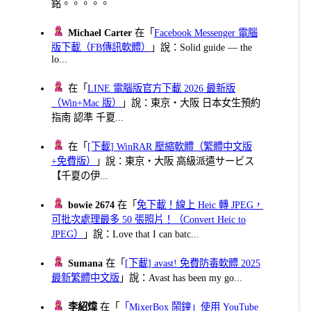
銘。。。。。
Michael Carter
在「
Facebook Messenger 電腦
版下載（FB傳訊軟體）
」說：Solid guide — the
lo...
在「
LINE 電腦版官方下載 2026 最新版
（Win+Mac 版）
」說：東京・大阪 日本女生預約
指南 認準 千夏...
在「
[下載] WinRAR 壓縮軟體（繁體中文版
+免費版）
」說：東京・大阪 高級派遣サービス
【千夏の伊...
bowie 2674
在「
免下載！線上 Heic 轉 JPEG，
可批次處理最多 50 張照片！（Convert Heic to
JPEG）
」說：Love that I can batc...
Sumana
在「
[下載] avast! 免費防毒軟體 2025
最新繁體中文版
」說：Avast has been my go...
李紹煒
在「
「MixerBox 鬧鐘」使用 YouTube