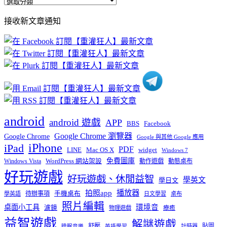
全
部
接收新文章通知
文
章
分
類
android
android 遊戲
APP
BBS
Facebook
Google Chrome 瀏覽器
Google Chrome
Google 與其他 Google 應用
iPhone
iPad
PDF
widget
LINE
Mac OS X
Windows 7
免費圖庫
Windows Vista
WordPress 網站架設
動作遊戲
動態桌布
好玩遊戲
好玩遊戲、休閒益智
學英文
學日文
播放器
拍照app
待辦事項
手機桌布
學英語
日文學習
桌布
照片編輯
桌面小工具
環境音
濾鏡
療癒
物理遊戲
益智遊戲
解謎遊戲
舒壓
貼圖
計時器
睡眠音樂
英語學習