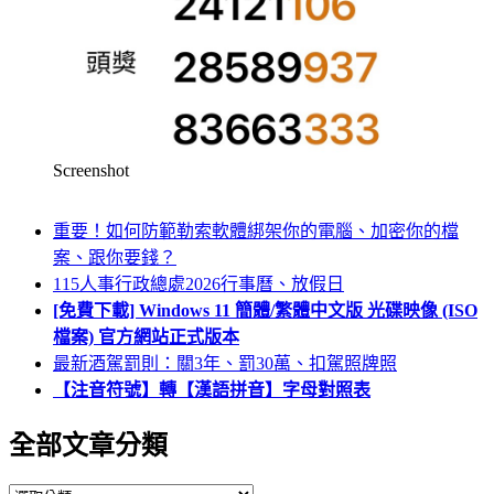
Screenshot
重要！如何防範勒索軟體綁架你的電腦、加密你的檔
案、跟你要錢？
115人事行政總處2026行事曆、放假日
[免費下載] Windows 11 簡體/繁體中文版 光碟映像 (ISO
檔案) 官方網站正式版本
最新酒駕罰則：關3年、罰30萬、扣駕照牌照
【注音符號】轉【漢語拼音】字母對照表
全部文章分類