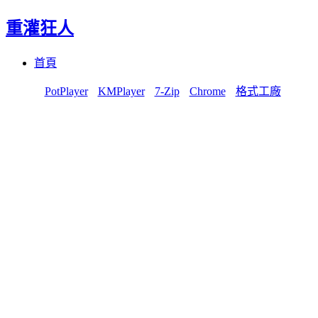
重灌狂人
Menu
Skip
首頁
to
content
PotPlayer
KMPlayer
7-Zip
Chrome
格式工廠