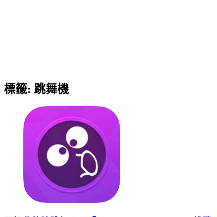
標籤:
跳舞機