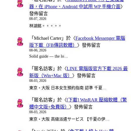
器，在 iPhone、Android 中試用 WP 手機介面
〉
發佈留言
08-07, 2026
林湖銘。。。。。
「
Michael Carter
」於〈
Facebook Messenger 電腦
版下載（FB傳訊軟體）
〉發佈留言
08-06, 2026
Solid guide — the lo…
「
匿名訪客
」於〈
LINE 電腦版官方下載 2026 最
新版（Win+Mac 版）
〉發佈留言
08-03, 2026
東京・大阪 日本女生預約指南 認準 千夏…
「
匿名訪客
」於〈
[下載] WinRAR 壓縮軟體（繁
體中文版+免費版）
〉發佈留言
08-03, 2026
東京・大阪 高級派遣サービス 【千夏の伊…