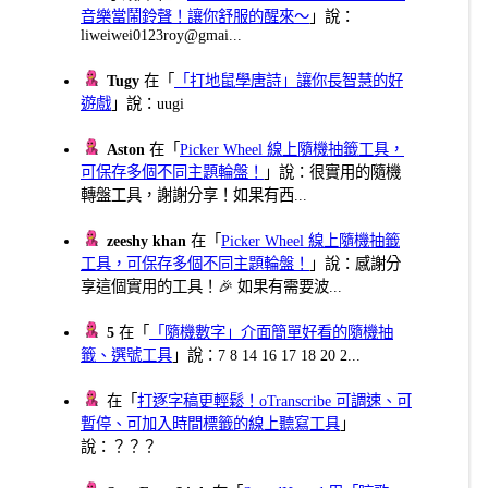
音樂當鬧鈴聲！讓你舒服的醒來～
」說：
liweiwei0123roy@gmai...
Tugy
在「
「打地鼠學唐詩」讓你長智慧的好
遊戲
」說：uugi
Aston
在「
Picker Wheel 線上隨機抽籤工具，
可保存多個不同主題輪盤！
」說：很實用的隨機
轉盤工具，謝謝分享！如果有西...
zeeshy khan
在「
Picker Wheel 線上隨機抽籤
工具，可保存多個不同主題輪盤！
」說：感謝分
享這個實用的工具！🎉 如果有需要波...
5
在「
「隨機數字」介面簡單好看的隨機抽
籤、選號工具
」說：7 8 14 16 17 18 20 2...
在「
打逐字稿更輕鬆！oTranscribe 可調速、可
暫停、可加入時間標籤的線上聽寫工具
」
說：？？？