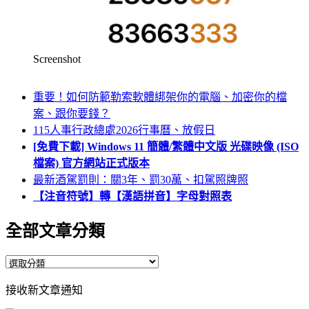
Screenshot
重要！如何防範勒索軟體綁架你的電腦、加密你的檔
案、跟你要錢？
115人事行政總處2026行事曆、放假日
[免費下載] Windows 11 簡體/繁體中文版 光碟映像 (ISO
檔案) 官方網站正式版本
最新酒駕罰則：關3年、罰30萬、扣駕照牌照
【注音符號】轉【漢語拼音】字母對照表
全部文章分類
全
部
接收新文章通知
文