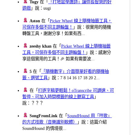
Tugy
在「
「打地鼠學唐詩」讓你長智慧的好
遊戲
」說：uugi
Aston
在「
Picker Wheel 線上隨機抽籤工具，
可保存多個不同主題輪盤！
」說：很實用的隨機
轉盤工具，謝謝分享！如果有西...
zeeshy khan
在「
Picker Wheel 線上隨機抽籤
工具，可保存多個不同主題輪盤！
」說：感謝分
享這個實用的工具！🎉 如果有需要波...
5
在「
「隨機數字」介面簡單好看的隨機抽
籤、選號工具
」說：7 8 14 16 17 18 20 2...
在「
打逐字稿更輕鬆！oTranscribe 可調速、可
暫停、可加入時間標籤的線上聽寫工具
」
說：？？？
SongFromLink
在「
SoundHound 用「哼歌」
的方式找歌（音樂識別軟體）
」說：這篇介紹
SoundHound 的情境很...