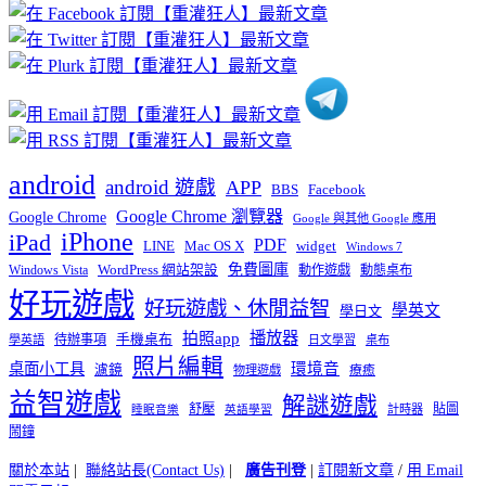
章
分
類
android
android 遊戲
APP
BBS
Facebook
Google Chrome 瀏覽器
Google Chrome
Google 與其他 Google 應用
iPhone
iPad
PDF
widget
LINE
Mac OS X
Windows 7
免費圖庫
Windows Vista
WordPress 網站架設
動作遊戲
動態桌布
好玩遊戲
好玩遊戲、休閒益智
學英文
學日文
播放器
拍照app
待辦事項
手機桌布
學英語
日文學習
桌布
照片編輯
桌面小工具
環境音
濾鏡
療癒
物理遊戲
益智遊戲
解謎遊戲
舒壓
貼圖
計時器
睡眠音樂
英語學習
鬧鐘
關於本站
|
聯絡站長(Contact Us)
|
廣告刊登
|
訂閱新文章
/
用 Email