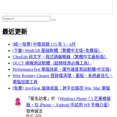
Search
Search
for:
最近更新
[統一發票] 中獎號碼 115 年 5、6月
[下載] WinRAR 壓縮軟體（繁體中文版+免費版）
UltraEdit 純文字、程式碼編輯器（繁體中文最新版）
OCCT 燒機測試軟體（超頻檢測必備工具）
PerformanceTest 電腦效能、運作速度測試軟體(中文版)
Wise Registry Cleaner 登錄檔清理、重組、系統最佳化、
電腦加速工具
[免費] AnyDesk 遠端桌面：跨平台遙控 Win, Mac 電腦
「
匿名訪客
」於〈
Windows Phone 7.5 芒果模擬
器，在 iPhone、Android 中試用 WP 手機介面
〉
發佈留言
08-07, 2026