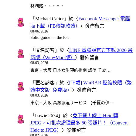
林湖銘。。。。。
「
Michael Carter
」於〈
Facebook Messenger 電腦
版下載（FB傳訊軟體）
〉發佈留言
08-06, 2026
Solid guide — the lo…
「
匿名訪客
」於〈
LINE 電腦版官方下載 2026 最
新版（Win+Mac 版）
〉發佈留言
08-03, 2026
東京・大阪 日本女生預約指南 認準 千夏…
「
匿名訪客
」於〈
[下載] WinRAR 壓縮軟體（繁
體中文版+免費版）
〉發佈留言
08-03, 2026
東京・大阪 高級派遣サービス 【千夏の伊…
「
bowie 2674
」於〈
免下載！線上 Heic 轉
JPEG，可批次處理最多 50 張照片！（Convert
Heic to JPEG）
〉發佈留言
08-02, 2026