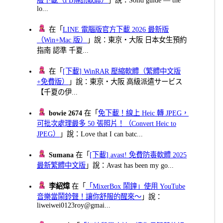
lo...
在「
LINE 電腦版官方下載 2026 最新版
（Win+Mac 版）
」說：東京・大阪 日本女生預約
指南 認準 千夏...
在「
[下載] WinRAR 壓縮軟體（繁體中文版
+免費版）
」說：東京・大阪 高級派遣サービス
【千夏の伊...
bowie 2674
在「
免下載！線上 Heic 轉 JPEG，
可批次處理最多 50 張照片！（Convert Heic to
JPEG）
」說：Love that I can batc...
Sumana
在「
[下載] avast! 免費防毒軟體 2025
最新繁體中文版
」說：Avast has been my go...
李紹煒
在「
「MixerBox 鬧鐘」使用 YouTube
音樂當鬧鈴聲！讓你舒服的醒來～
」說：
liweiwei0123roy@gmai...