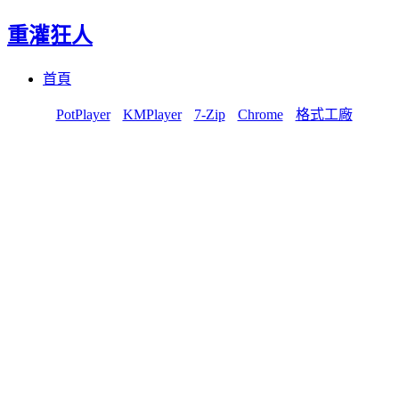
重灌狂人
Menu
Skip
首頁
to
content
PotPlayer
KMPlayer
7-Zip
Chrome
格式工廠