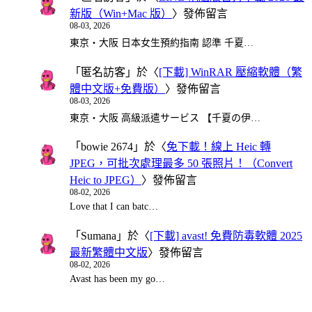
新版（Win+Mac 版）
〉發佈留言
08-03, 2026
東京・大阪 日本女生預約指南 認準 千夏…
「
匿名訪客
」於〈
[下載] WinRAR 壓縮軟體（繁
體中文版+免費版）
〉發佈留言
08-03, 2026
東京・大阪 高級派遣サービス 【千夏の伊…
「
bowie 2674
」於〈
免下載！線上 Heic 轉
JPEG，可批次處理最多 50 張照片！（Convert
Heic to JPEG）
〉發佈留言
08-02, 2026
Love that I can batc…
「
Sumana
」於〈
[下載] avast! 免費防毒軟體 2025
最新繁體中文版
〉發佈留言
08-02, 2026
Avast has been my go…