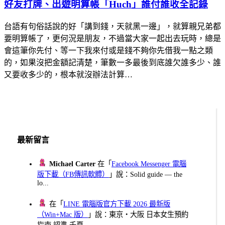
好友打牌、出遊明算帳「Huch」誰付誰收全記錄
台語有句俗話說的好「講到錢，天就黑一邊」，就算親兄弟都
要明算帳了，更何況是朋友，不過當大家一起出去玩時，總是
會這筆你先付、等一下我來付或是錢不夠你先借我一點之類
的，如果沒把金額記清楚，筆數一多最後到底誰欠誰多少、誰
又要收多少的，根本就沒辦法計算…
最新留言
Michael Carter
在「
Facebook Messenger 電腦
版下載（FB傳訊軟體）
」說：Solid guide — the
lo...
在「
LINE 電腦版官方下載 2026 最新版
（Win+Mac 版）
」說：東京・大阪 日本女生預約
指南 認準 千夏...