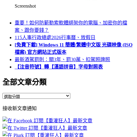
Screenshot
重要！如何防範勒索軟體綁架你的電腦、加密你的檔
案、跟你要錢？
115人事行政總處2026行事曆、放假日
[免費下載] Windows 11 簡體/繁體中文版 光碟映像 (ISO
檔案) 官方網站正式版本
最新酒駕罰則：關3年、罰30萬、扣駕照牌照
【注音符號】轉【漢語拼音】字母對照表
全部文章分類
全
部
接收新文章通知
文
章
分
類