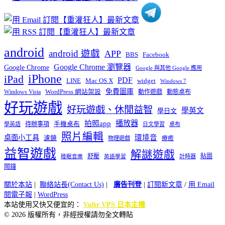
android
android 遊戲
APP
BBS
Facebook
Google Chrome 瀏覽器
Google Chrome
Google 與其他 Google 應用
iPhone
iPad
PDF
widget
LINE
Mac OS X
Windows 7
免費圖庫
Windows Vista
WordPress 網站架設
動作遊戲
動態桌布
好玩遊戲
好玩遊戲、休閒益智
學英文
學日文
播放器
拍照app
待辦事項
手機桌布
學英語
日文學習
桌布
照片編輯
桌面小工具
環境音
濾鏡
療癒
物理遊戲
益智遊戲
解謎遊戲
舒壓
貼圖
計時器
睡眠音樂
英語學習
鬧鐘
關於本站
|
聯絡站長(Contact Us)
|
廣告刊登
|
訂閱新文章
/
用 Email
閱電子報
|
WordPress
本站使用又快又便宜的：
Vultr VPS 日本主機
© 2026 版權所有，非經授權請勿全文轉貼