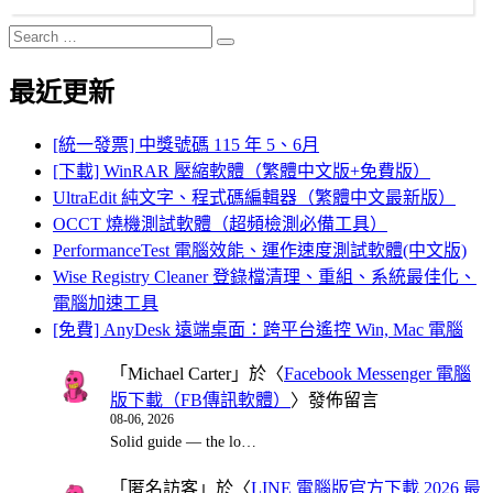
Search
Search
for:
最近更新
[統一發票] 中獎號碼 115 年 5、6月
[下載] WinRAR 壓縮軟體（繁體中文版+免費版）
UltraEdit 純文字、程式碼編輯器（繁體中文最新版）
OCCT 燒機測試軟體（超頻檢測必備工具）
PerformanceTest 電腦效能、運作速度測試軟體(中文版)
Wise Registry Cleaner 登錄檔清理、重組、系統最佳化、
電腦加速工具
[免費] AnyDesk 遠端桌面：跨平台遙控 Win, Mac 電腦
「
Michael Carter
」於〈
Facebook Messenger 電腦
版下載（FB傳訊軟體）
〉發佈留言
08-06, 2026
Solid guide — the lo…
「
匿名訪客
」於〈
LINE 電腦版官方下載 2026 最