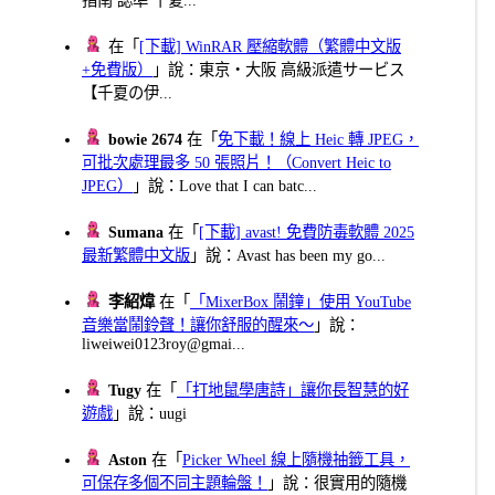
在「
[下載] WinRAR 壓縮軟體（繁體中文版
+免費版）
」說：東京・大阪 高級派遣サービス
【千夏の伊...
bowie 2674
在「
免下載！線上 Heic 轉 JPEG，
可批次處理最多 50 張照片！（Convert Heic to
JPEG）
」說：Love that I can batc...
Sumana
在「
[下載] avast! 免費防毒軟體 2025
最新繁體中文版
」說：Avast has been my go...
李紹煒
在「
「MixerBox 鬧鐘」使用 YouTube
音樂當鬧鈴聲！讓你舒服的醒來～
」說：
liweiwei0123roy@gmai...
Tugy
在「
「打地鼠學唐詩」讓你長智慧的好
遊戲
」說：uugi
Aston
在「
Picker Wheel 線上隨機抽籤工具，
可保存多個不同主題輪盤！
」說：很實用的隨機