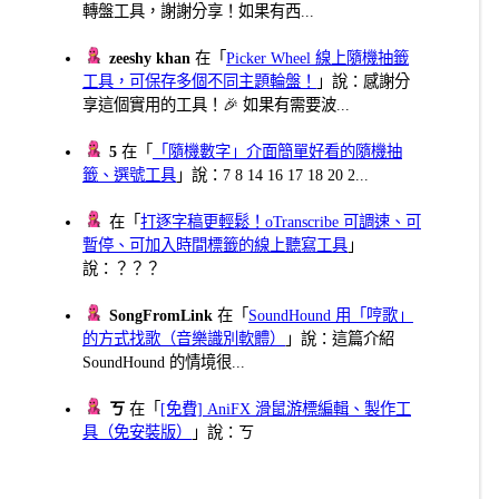
轉盤工具，謝謝分享！如果有西...
zeeshy khan
在「
Picker Wheel 線上隨機抽籤
工具，可保存多個不同主題輪盤！
」說：感謝分
享這個實用的工具！🎉 如果有需要波...
5
在「
「隨機數字」介面簡單好看的隨機抽
籤、選號工具
」說：7 8 14 16 17 18 20 2...
在「
打逐字稿更輕鬆！oTranscribe 可調速、可
暫停、可加入時間標籤的線上聽寫工具
」
說：？？？
SongFromLink
在「
SoundHound 用「哼歌」
的方式找歌（音樂識別軟體）
」說：這篇介紹
SoundHound 的情境很...
ㄎ
在「
[免費] AniFX 滑鼠游標編輯、製作工
具（免安裝版）
」說：ㄎ