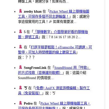
轉盤工具，謝謝分享！如果有西...
zeeshy khan
在「
Picker Wheel 線上隨機抽籤
工具，可保存多個不同主題輪盤！
」說：感謝分
享這個實用的工具！🎉 如果有需要波...
5
在「
「隨機數字」介面簡單好看的隨機抽
籤、選號工具
」說：7 8 14 16 17 18 20 2...
在「
打逐字稿更輕鬆！oTranscribe 可調速、可
暫停、可加入時間標籤的線上聽寫工具
」
說：？？？
SongFromLink
在「
SoundHound 用「哼歌」
的方式找歌（音樂識別軟體）
」說：這篇介紹
SoundHound 的情境很...
ㄎ
在「
[免費] AniFX 滑鼠游標編輯、製作工
具（免安裝版）
」說：ㄎ
Pedro
在「
Picker Wheel 線上隨機抽籤工具，
可保存多個不同主題輪盤！
」說：感謝分享！