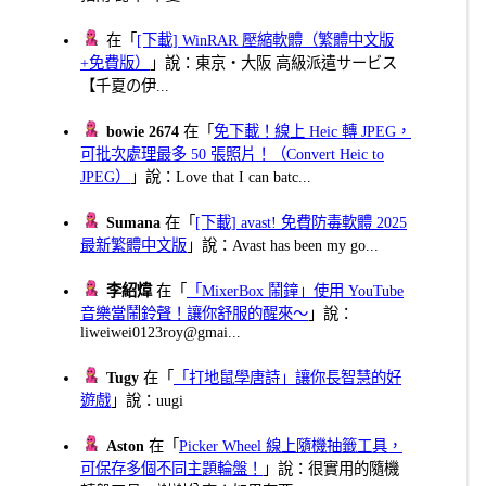
在「
[下載] WinRAR 壓縮軟體（繁體中文版
+免費版）
」說：東京・大阪 高級派遣サービス
【千夏の伊...
bowie 2674
在「
免下載！線上 Heic 轉 JPEG，
可批次處理最多 50 張照片！（Convert Heic to
JPEG）
」說：Love that I can batc...
Sumana
在「
[下載] avast! 免費防毒軟體 2025
最新繁體中文版
」說：Avast has been my go...
李紹煒
在「
「MixerBox 鬧鐘」使用 YouTube
音樂當鬧鈴聲！讓你舒服的醒來～
」說：
liweiwei0123roy@gmai...
Tugy
在「
「打地鼠學唐詩」讓你長智慧的好
遊戲
」說：uugi
Aston
在「
Picker Wheel 線上隨機抽籤工具，
可保存多個不同主題輪盤！
」說：很實用的隨機