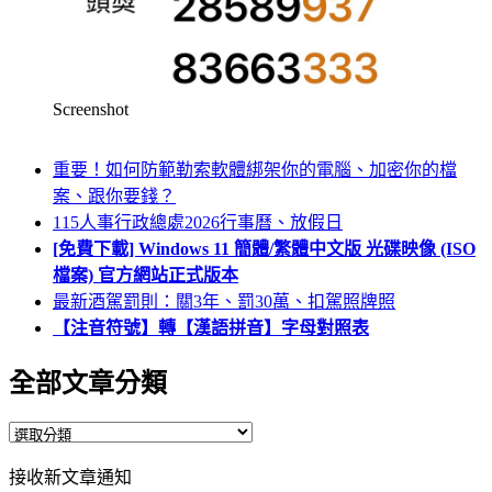
Screenshot
重要！如何防範勒索軟體綁架你的電腦、加密你的檔
案、跟你要錢？
115人事行政總處2026行事曆、放假日
[免費下載] Windows 11 簡體/繁體中文版 光碟映像 (ISO
檔案) 官方網站正式版本
最新酒駕罰則：關3年、罰30萬、扣駕照牌照
【注音符號】轉【漢語拼音】字母對照表
全部文章分類
全
部
接收新文章通知
文