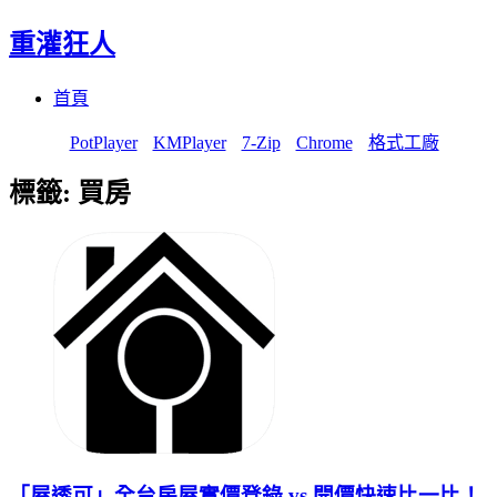
重灌狂人
Menu
Skip
首頁
to
content
PotPlayer
KMPlayer
7-Zip
Chrome
格式工廠
標籤:
買房
「屋透可」全台房屋實價登錄 vs 開價快速比一比！