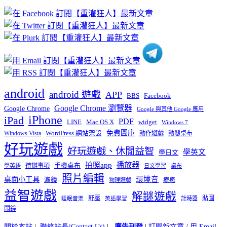
章
分
類
android
android 遊戲
APP
BBS
Facebook
Google Chrome 瀏覽器
Google Chrome
Google 與其他 Google 應用
iPhone
iPad
PDF
widget
LINE
Mac OS X
Windows 7
免費圖庫
Windows Vista
WordPress 網站架設
動作遊戲
動態桌布
好玩遊戲
好玩遊戲、休閒益智
學英文
學日文
播放器
拍照app
待辦事項
手機桌布
學英語
日文學習
桌布
照片編輯
桌面小工具
環境音
濾鏡
療癒
物理遊戲
益智遊戲
解謎遊戲
舒壓
貼圖
計時器
睡眠音樂
英語學習
鬧鐘
關於本站
|
聯絡站長(Contact Us)
|
廣告刊登
|
訂閱新文章
/
用 Email