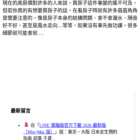
現在的高房價對許多的人來說，買房子這件事變的遙不可及，
但若你真的有想要買房子的話，在看房子時就有許多眉眉角角
是需要注意的，像是房子本身的結構問題、會不會漏水、隔音
好不好，甚至是風水走向…等等，如果沒有事先做功課，很多
細節就可能會就 …
最新留言
在「
LINE 電腦版官方下載 2026 最新版
（Win+Mac 版）
」說：東京・大阪 日本女生預約
指南 認準 千夏...