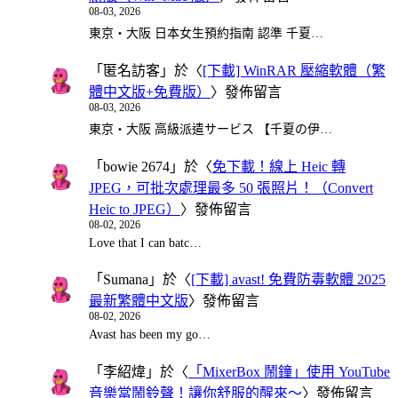
08-03, 2026
東京・大阪 日本女生預約指南 認準 千夏…
「
匿名訪客
」於〈
[下載] WinRAR 壓縮軟體（繁
體中文版+免費版）
〉發佈留言
08-03, 2026
東京・大阪 高級派遣サービス 【千夏の伊…
「
bowie 2674
」於〈
免下載！線上 Heic 轉
JPEG，可批次處理最多 50 張照片！（Convert
Heic to JPEG）
〉發佈留言
08-02, 2026
Love that I can batc…
「
Sumana
」於〈
[下載] avast! 免費防毒軟體 2025
最新繁體中文版
〉發佈留言
08-02, 2026
Avast has been my go…
「
李紹煒
」於〈
「MixerBox 鬧鐘」使用 YouTube
音樂當鬧鈴聲！讓你舒服的醒來～
〉發佈留言