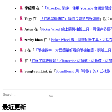
李紹煒
在「
「MixerBox 鬧鐘」使用 YouTube 音樂
Tugy
在「
「打地鼠學唐詩」讓你長智慧的好遊戲
」說：uu
Aston
在「
Picker Wheel 線上隨機抽籤工具，可保存
zeeshy khan
在「
Picker Wheel 線上隨機抽籤工具，
5
在「
「隨機數字」介面簡單好看的隨機抽籤、選號工具
在「
打逐字稿更輕鬆！oTranscribe 可調速、可暫停
SongFromLink
在「
SoundHound 用「哼歌」的方式
Search
Search
for:
最近更新