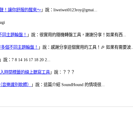
當鬧鈴聲！讓你舒服的醒來～
」說：liweiwei0123roy@gmai...
gi
多個不同主題輪盤！
」說：很實用的隨機轉盤工具，謝謝分享！如果有西...
可保存多個不同主題輪盤！
」說：感謝分享這個實用的工具！🎉 如果有需要波..
」說：7 8 14 16 17 18 20 2...
、可加入時間標籤的線上聽寫工具
」說：？？？
找歌（音樂識別軟體）
」說：這篇介紹 SoundHound 的情境很...