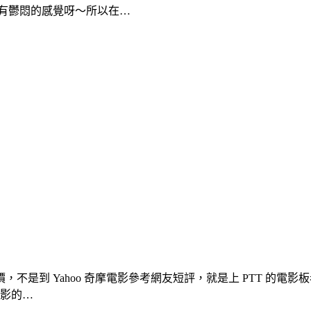
有鬱悶的感覺呀～所以在…
不是到 Yahoo 奇摩電影參考網友短評，就是上 PTT 的
電影的…