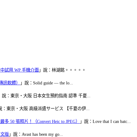
oid 中試用 WP 手機介面
」說：林湖銘。。。。。
（FB傳訊軟體）
」說：Solid guide — the lo...
」說：東京・大阪 日本女生預約指南 認準 千夏...
說：東京・大阪 高級派遣サービス 【千夏の伊...
50 張照片！（Convert Heic to JPEG）
」說：Love that I can batc...
體中文版
」說：Avast has been my go...