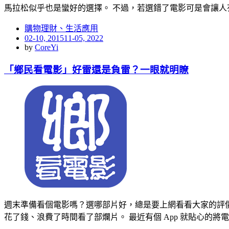
馬拉松似乎也是蠻好的選擇。 不過，若選錯了電影可是會讓人
購物理財、生活應用
Posted
02-10, 2015
11-05, 2022
on
by
CoreYi
「鄉民看電影」好雷還是負雷？一眼就明瞭
週末準備看個電影嗎？選哪部片好，總是要上網看看大家的評價，
花了錢、浪費了時間看了部爛片。 最近有個 App 就貼心的將