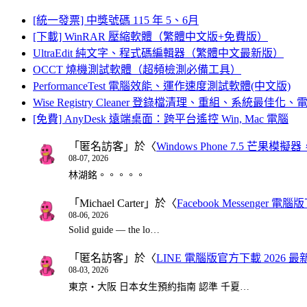
[統一發票] 中獎號碼 115 年 5、6月
[下載] WinRAR 壓縮軟體（繁體中文版+免費版）
UltraEdit 純文字、程式碼編輯器（繁體中文最新版）
OCCT 燒機測試軟體（超頻檢測必備工具）
PerformanceTest 電腦效能、運作速度測試軟體(中文版)
Wise Registry Cleaner 登錄檔清理、重組、系統最佳
[免費] AnyDesk 遠端桌面：跨平台遙控 Win, Mac 電腦
「
匿名訪客
」於〈
Windows Phone 7.5 芒果模擬
08-07, 2026
林湖銘。。。。。
「
Michael Carter
」於〈
Facebook Messenger
08-06, 2026
Solid guide — the lo…
「
匿名訪客
」於〈
LINE 電腦版官方下載 2026 最
08-03, 2026
東京・大阪 日本女生預約指南 認準 千夏…