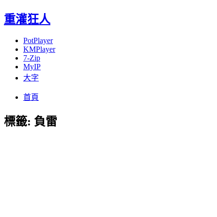
重灌狂人
PotPlayer
KMPlayer
7-Zip
MyIP
大字
Menu
Skip
首頁
to
content
標籤:
負雷