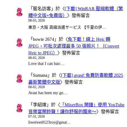
「
匿名訪客
」於〈
[下載] WinRAR 壓縮軟體（繁
體中文版+免費版）
〉發佈留言
08-03, 2026
東京・大阪 高級派遣サービス 【千夏の伊…
「
bowie 2674
」於〈
免下載！線上 Heic 轉
JPEG，可批次處理最多 50 張照片！（Convert
Heic to JPEG）
〉發佈留言
08-02, 2026
Love that I can batc…
「
Sumana
」於〈
[下載] avast! 免費防毒軟體 2025
最新繁體中文版
〉發佈留言
08-02, 2026
Avast has been my go…
「
李紹煒
」於〈
「MixerBox 鬧鐘」使用 YouTube
音樂當鬧鈴聲！讓你舒服的醒來～
〉發佈留言
07-31, 2026
liweiwei0123roy@gmai…