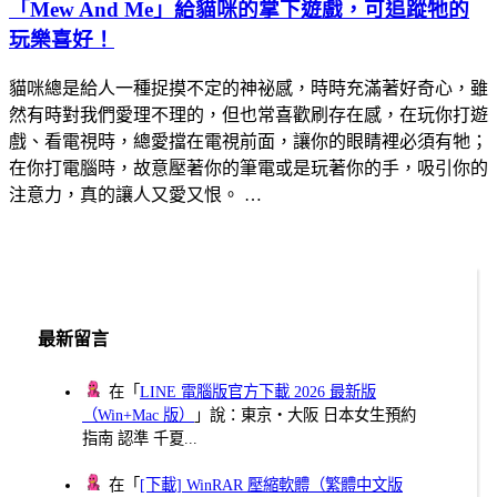
「Mew And Me」給貓咪的掌下遊戲，可追蹤牠的
玩樂喜好！
貓咪總是給人一種捉摸不定的神祕感，時時充滿著好奇心，雖
然有時對我們愛理不理的，但也常喜歡刷存在感，在玩你打遊
戲、看電視時，總愛擋在電視前面，讓你的眼睛裡必須有牠；
在你打電腦時，故意壓著你的筆電或是玩著你的手，吸引你的
注意力，真的讓人又愛又恨。 …
最新留言
在「
LINE 電腦版官方下載 2026 最新版
（Win+Mac 版）
」說：東京・大阪 日本女生預約
指南 認準 千夏...
在「
[下載] WinRAR 壓縮軟體（繁體中文版