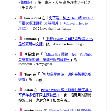
+免費版）
」說：東京・大阪 高級派遣サービス
【千夏の伊...
bowie 2674
在「
免下載！線上 Heic 轉 JPEG，
可批次處理最多 50 張照片！（Convert Heic to
JPEG）
」說：Love that I can batc...
Sumana
在「
[下載] avast! 免費防毒軟體 2025
最新繁體中文版
」說：Avast has been my go...
李紹煒
在「
「MixerBox 鬧鐘」使用 YouTube
音樂當鬧鈴聲！讓你舒服的醒來～
」說：
liweiwei0123roy@gmai...
Tugy
在「
「打地鼠學唐詩」讓你長智慧的好
遊戲
」說：uugi
Aston
在「
Picker Wheel 線上隨機抽籤工具，
可保存多個不同主題輪盤！
」說：很實用的隨機
轉盤工具，謝謝分享！如果有西...
zeeshy khan
在「
Picker Wheel 線上隨機抽籤