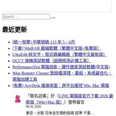
Search
Search
for:
最近更新
[統一發票] 中獎號碼 115 年 5、6月
[下載] WinRAR 壓縮軟體（繁體中文版+免費版）
UltraEdit 純文字、程式碼編輯器（繁體中文最新版）
OCCT 燒機測試軟體（超頻檢測必備工具）
PerformanceTest 電腦效能、運作速度測試軟體(中文版)
Wise Registry Cleaner 登錄檔清理、重組、系統最佳化、
電腦加速工具
[免費] AnyDesk 遠端桌面：跨平台遙控 Win, Mac 電腦
「
匿名訪客
」於〈
LINE 電腦版官方下載 2026 最
新版（Win+Mac 版）
〉發佈留言
08-03, 2026
東京・大阪 日本女生預約指南 認準 千夏…