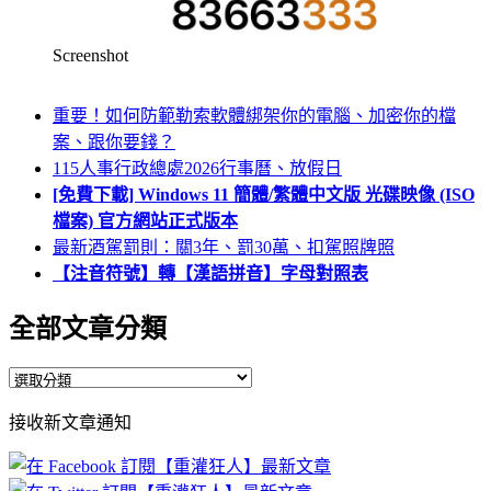
Screenshot
重要！如何防範勒索軟體綁架你的電腦、加密你的檔
案、跟你要錢？
115人事行政總處2026行事曆、放假日
[免費下載] Windows 11 簡體/繁體中文版 光碟映像 (ISO
檔案) 官方網站正式版本
最新酒駕罰則：關3年、罰30萬、扣駕照牌照
【注音符號】轉【漢語拼音】字母對照表
全部文章分類
全
部
接收新文章通知
文
章
分