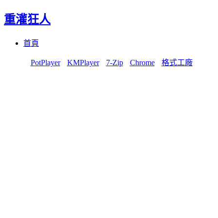
重灌狂人
Menu
Skip
首頁
to
content
PotPlayer
KMPlayer
7-Zip
Chrome
格式工廠