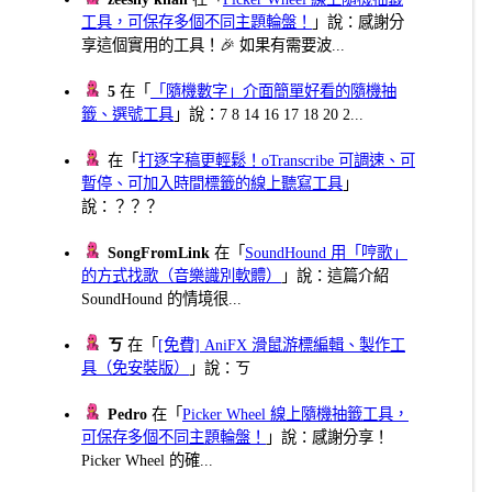
工具，可保存多個不同主題輪盤！
」說：感謝分
享這個實用的工具！🎉 如果有需要波...
5
在「
「隨機數字」介面簡單好看的隨機抽
籤、選號工具
」說：7 8 14 16 17 18 20 2...
在「
打逐字稿更輕鬆！oTranscribe 可調速、可
暫停、可加入時間標籤的線上聽寫工具
」
說：？？？
SongFromLink
在「
SoundHound 用「哼歌」
的方式找歌（音樂識別軟體）
」說：這篇介紹
SoundHound 的情境很...
ㄎ
在「
[免費] AniFX 滑鼠游標編輯、製作工
具（免安裝版）
」說：ㄎ
Pedro
在「
Picker Wheel 線上隨機抽籤工具，
可保存多個不同主題輪盤！
」說：感謝分享！
Picker Wheel 的確...