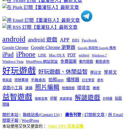
類
android
android 遊戲
APP
BBS
Facebook
Google Chrome 瀏覽器
Google Chrome
Google 與其他 Google 應用
iPhone
iPad
PDF
widget
LINE
Mac OS X
Windows 7
免費圖庫
Windows Vista
WordPress 網站架設
動作遊戲
動態桌布
好玩遊戲
好玩遊戲、休閒益智
學英文
學日文
播放器
拍照app
待辦事項
手機桌布
學英語
日文學習
桌布
照片編輯
桌面小工具
環境音
濾鏡
療癒
物理遊戲
益智遊戲
解謎遊戲
舒壓
貼圖
計時器
睡眠音樂
英語學習
鬧鐘
關於本站
|
聯絡站長(Contact Us)
|
廣告刊登
|
訂閱新文章
/
用 Email
閱電子報
|
WordPress
本站使用又快又便宜的：
Vultr VPS 日本主機