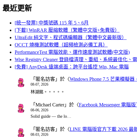
最近更新
[統一發票] 中獎號碼 115 年 5、6月
[下載] WinRAR 壓縮軟體（繁體中文版+免費版）
UltraEdit 純文字、程式碼編輯器（繁體中文最新版）
OCCT 燒機測試軟體（超頻檢測必備工具）
PerformanceTest 電腦效能、運作速度測試軟體(中文版)
Wise Registry Cleaner 登錄檔清理、重組、系統最佳
[免費] AnyDesk 遠端桌面：跨平台遙控 Win, Mac 電腦
「
匿名訪客
」於〈
Windows Phone 7.5 芒果模擬
08-07, 2026
林湖銘。。。。。
「
Michael Carter
」於〈
Facebook Messenger
08-06, 2026
Solid guide — the lo…
「
匿名訪客
」於〈
LINE 電腦版官方下載 2026 最
08-03, 2026