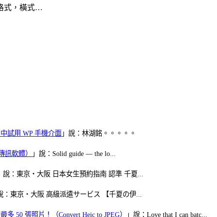
 格式，橫式…
oid 中試用 WP 手機介面
」說：林湖銘。。。。。
（FB傳訊軟體）
」說：Solid guide — the lo...
」說：東京・大阪 日本女生預約指南 認準 千夏...
說：東京・大阪 高級派遣サービス 【千夏の伊...
50 張照片！（Convert Heic to JPEG）
」說：Love that I can batc...