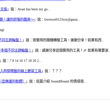
體中文版
」說：Avast has been my go...
當鬧鈴聲！讓你舒服的醒來～
」說：liweiwei0123roy@gmai...
gi
多個不同主題輪盤！
」說：很實用的隨機轉盤工具，謝謝分享！如果有西...
可保存多個不同主題輪盤！
」說：感謝分享這個實用的工具！🎉 如果有需要波..
」說：7 8 14 16 17 18 20 2...
、可加入時間標籤的線上聽寫工具
」說：？？？
找歌（音樂識別軟體）
」說：這篇介紹 SoundHound 的情境很...