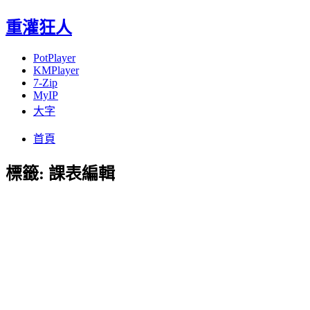
重灌狂人
PotPlayer
KMPlayer
7-Zip
MyIP
大字
Menu
Skip
首頁
to
content
標籤:
課表編輯