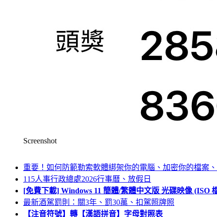
Screenshot
重要！如何防範勒索軟體綁架你的電腦、加密你的檔案、
115人事行政總處2026行事曆、放假日
[免費下載] Windows 11 簡體/繁體中文版 光碟映像 (IS
最新酒駕罰則：關3年、罰30萬、扣駕照牌照
【注音符號】轉【漢語拼音】字母對照表