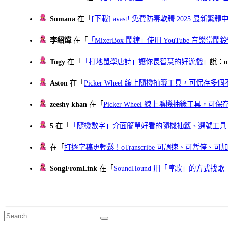
Sumana
在「
[下載] avast! 免費防毒軟體 2025 最新繁
李紹煒
在「
「MixerBox 鬧鐘」使用 YouTube 音樂
Tugy
在「
「打地鼠學唐詩」讓你長智慧的好遊戲
」說：uu
Aston
在「
Picker Wheel 線上隨機抽籤工具，可保存
zeeshy khan
在「
Picker Wheel 線上隨機抽籤工具，
5
在「
「隨機數字」介面簡單好看的隨機抽籤、選號工具
在「
打逐字稿更輕鬆！oTranscribe 可調速、可暫停
SongFromLink
在「
SoundHound 用「哼歌」的方式
Search
Search
for: