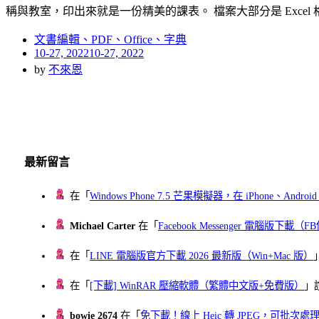
稱與教室，印出來就是一份精美的課表。 檔案大部分是 Excel
文書編輯、PDF、Office、字典
Posted
10-27, 2022
10-27, 2022
on
by
不來恩
最新留言
在「
Windows Phone 7.5 芒果模擬器，在 iPhone、Andr
Michael Carter
在「
Facebook Messenger 電腦版下載
在「
LINE 電腦版官方下載 2026 最新版（Win+Mac 版）
在「
[下載] WinRAR 壓縮軟體（繁體中文版+免費版）
」
bowie 2674
在「
免下載！線上 Heic 轉 JPEG，可批次處理最多 