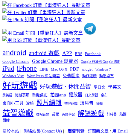
章
分
類
android
android 遊戲
APP
BBS
Facebook
Google Chrome 瀏覽器
Google Chrome
Google 與其他 Google 應用
iPhone
iPad
PDF
widget
LINE
Mac OS X
Windows 7
免費圖庫
Windows Vista
WordPress 網站架設
動作遊戲
動態桌布
好玩遊戲
好玩遊戲、休閒益智
學英文
學日文
播放器
拍照app
待辦事項
手機桌布
學英語
日文學習
桌布
照片編輯
桌面小工具
環境音
濾鏡
療癒
物理遊戲
益智遊戲
解謎遊戲
舒壓
貼圖
計時器
睡眠音樂
英語學習
鬧鐘
關於本站
|
聯絡站長(Contact Us)
|
廣告刊登
|
訂閱新文章
/
用 Email