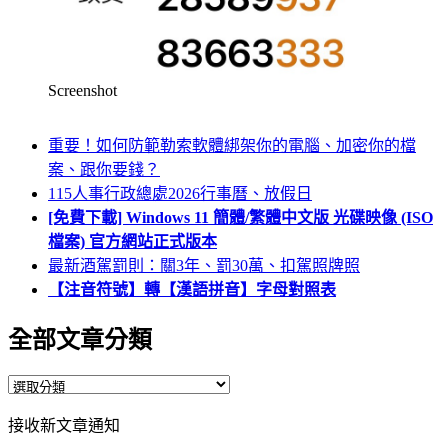
Screenshot
重要！如何防範勒索軟體綁架你的電腦、加密你的檔
案、跟你要錢？
115人事行政總處2026行事曆、放假日
[免費下載] Windows 11 簡體/繁體中文版 光碟映像 (ISO
檔案) 官方網站正式版本
最新酒駕罰則：關3年、罰30萬、扣駕照牌照
【注音符號】轉【漢語拼音】字母對照表
全部文章分類
全
部
接收新文章通知
文