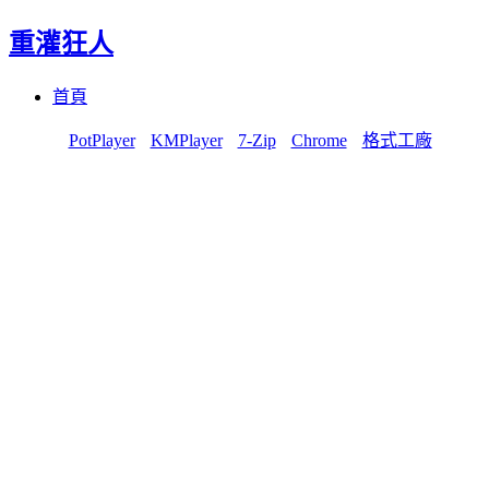
重灌狂人
Menu
Skip
首頁
to
content
PotPlayer
KMPlayer
7-Zip
Chrome
格式工廠