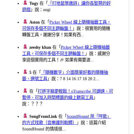
Tugy
在「
「打地鼠學唐詩」讓你長智慧的好
遊戲
」說：uugi
Aston
在「
Picker Wheel 線上隨機抽籤工具，
可保存多個不同主題輪盤！
」說：很實用的隨機
轉盤工具，謝謝分享！如果有西...
zeeshy khan
在「
Picker Wheel 線上隨機抽籤
工具，可保存多個不同主題輪盤！
」說：感謝分
享這個實用的工具！🎉 如果有需要波...
5
在「
「隨機數字」介面簡單好看的隨機抽
籤、選號工具
」說：7 8 14 16 17 18 20 2...
在「
打逐字稿更輕鬆！oTranscribe 可調速、可
暫停、可加入時間標籤的線上聽寫工具
」
說：？？？
SongFromLink
在「
SoundHound 用「哼歌」
的方式找歌（音樂識別軟體）
」說：這篇介紹
SoundHound 的情境很...