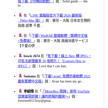
版下載（FB傳訊軟體）
」說：Solid guide — the
lo...
在「
LINE 電腦版官方下載 2026 最新版
（Win+Mac 版）
」說：東京・大阪 日本女生預約
指南 認準 千夏...
在「
[下載] WinRAR 壓縮軟體（繁體中文版
+免費版）
」說：東京・大阪 高級派遣サービス
【千夏の伊...
bowie 2674
在「
免下載！線上 Heic 轉 JPEG，
可批次處理最多 50 張照片！（Convert Heic to
JPEG）
」說：Love that I can batc...
Sumana
在「
[下載] avast! 免費防毒軟體 2025
最新繁體中文版
」說：Avast has been my go...
李紹煒
在「
「MixerBox 鬧鐘」使用 YouTube
音樂當鬧鈴聲！讓你舒服的醒來～
」說：
liweiwei0123roy@gmai...