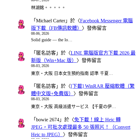
08-07, 2026
林湖銘。。。。。
「
Michael Carter
」於〈
Facebook Messenger 電腦
版下載（FB傳訊軟體）
〉發佈留言
08-06, 2026
Solid guide — the lo…
「
匿名訪客
」於〈
LINE 電腦版官方下載 2026 最
新版（Win+Mac 版）
〉發佈留言
08-03, 2026
東京・大阪 日本女生預約指南 認準 千夏…
「
匿名訪客
」於〈
[下載] WinRAR 壓縮軟體（繁
體中文版+免費版）
〉發佈留言
08-03, 2026
東京・大阪 高級派遣サービス 【千夏の伊…
「
bowie 2674
」於〈
免下載！線上 Heic 轉
JPEG，可批次處理最多 50 張照片！（Convert
Heic to JPEG）
〉發佈留言