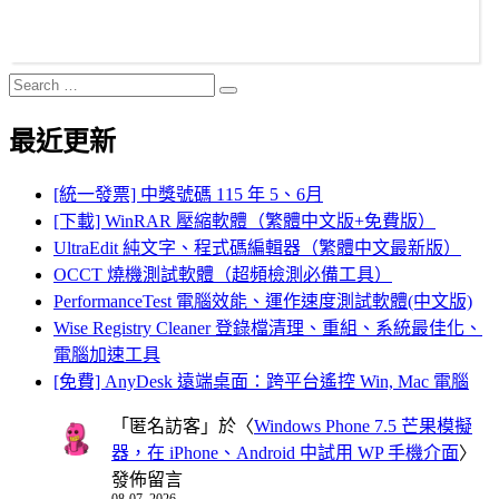
Search
Search
for:
最近更新
[統一發票] 中獎號碼 115 年 5、6月
[下載] WinRAR 壓縮軟體（繁體中文版+免費版）
UltraEdit 純文字、程式碼編輯器（繁體中文最新版）
OCCT 燒機測試軟體（超頻檢測必備工具）
PerformanceTest 電腦效能、運作速度測試軟體(中文版)
Wise Registry Cleaner 登錄檔清理、重組、系統最佳化、
電腦加速工具
[免費] AnyDesk 遠端桌面：跨平台遙控 Win, Mac 電腦
「
匿名訪客
」於〈
Windows Phone 7.5 芒果模擬
器，在 iPhone、Android 中試用 WP 手機介面
〉
發佈留言