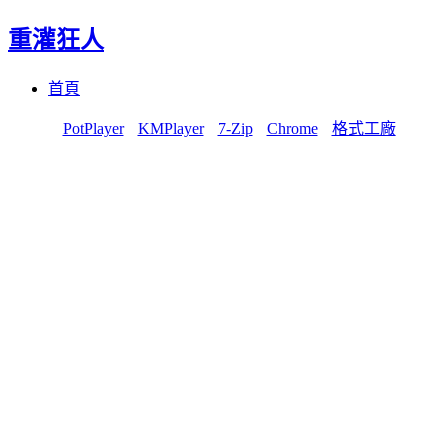
重灌狂人
Menu
Skip
首頁
to
content
PotPlayer
KMPlayer
7-Zip
Chrome
格式工廠