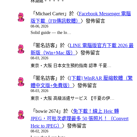
林湖銘。。。。。
「
Michael Carter
」於〈
Facebook Messenger 電腦
版下載（FB傳訊軟體）
〉發佈留言
08-06, 2026
Solid guide — the lo…
「
匿名訪客
」於〈
LINE 電腦版官方下載 2026 最
新版（Win+Mac 版）
〉發佈留言
08-03, 2026
東京・大阪 日本女生預約指南 認準 千夏…
「
匿名訪客
」於〈
[下載] WinRAR 壓縮軟體（繁
體中文版+免費版）
〉發佈留言
08-03, 2026
東京・大阪 高級派遣サービス 【千夏の伊…
「
bowie 2674
」於〈
免下載！線上 Heic 轉
JPEG，可批次處理最多 50 張照片！（Convert
Heic to JPEG）
〉發佈留言
08-02, 2026