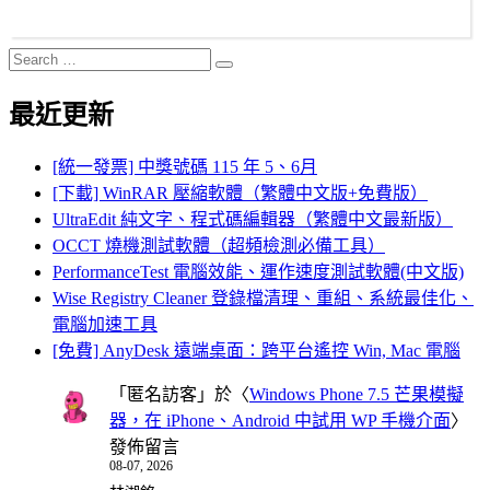
Search
Search
for:
最近更新
[統一發票] 中獎號碼 115 年 5、6月
[下載] WinRAR 壓縮軟體（繁體中文版+免費版）
UltraEdit 純文字、程式碼編輯器（繁體中文最新版）
OCCT 燒機測試軟體（超頻檢測必備工具）
PerformanceTest 電腦效能、運作速度測試軟體(中文版)
Wise Registry Cleaner 登錄檔清理、重組、系統最佳化、
電腦加速工具
[免費] AnyDesk 遠端桌面：跨平台遙控 Win, Mac 電腦
「
匿名訪客
」於〈
Windows Phone 7.5 芒果模擬
器，在 iPhone、Android 中試用 WP 手機介面
〉
發佈留言
08-07, 2026