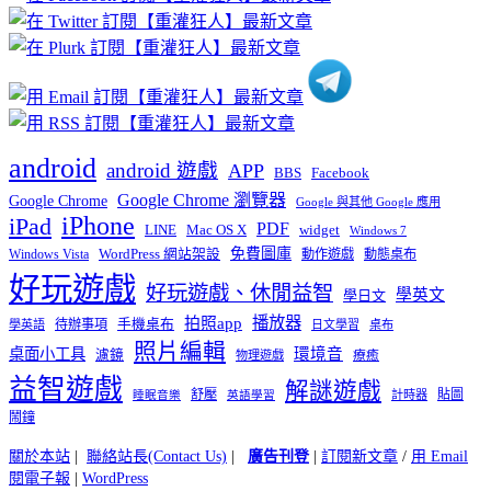
分
類
android
android 遊戲
APP
BBS
Facebook
Google Chrome 瀏覽器
Google Chrome
Google 與其他 Google 應用
iPhone
iPad
PDF
widget
LINE
Mac OS X
Windows 7
免費圖庫
Windows Vista
WordPress 網站架設
動作遊戲
動態桌布
好玩遊戲
好玩遊戲、休閒益智
學英文
學日文
播放器
拍照app
待辦事項
手機桌布
學英語
日文學習
桌布
照片編輯
桌面小工具
環境音
濾鏡
療癒
物理遊戲
益智遊戲
解謎遊戲
舒壓
貼圖
計時器
睡眠音樂
英語學習
鬧鐘
關於本站
|
聯絡站長(Contact Us)
|
廣告刊登
|
訂閱新文章
/
用 Email
閱電子報
|
WordPress