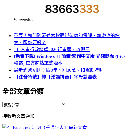
Screenshot
重要！如何防範勒索軟體綁架你的電腦、加密你的檔
案、跟你要錢？
115人事行政總處2026行事曆、放假日
[免費下載] Windows 11 簡體/繁體中文版 光碟映像 (ISO
檔案) 官方網站正式版本
最新酒駕罰則：關3年、罰30萬、扣駕照牌照
【注音符號】轉【漢語拼音】字母對照表
全部文章分類
全
部
接收新文章通知
文
章