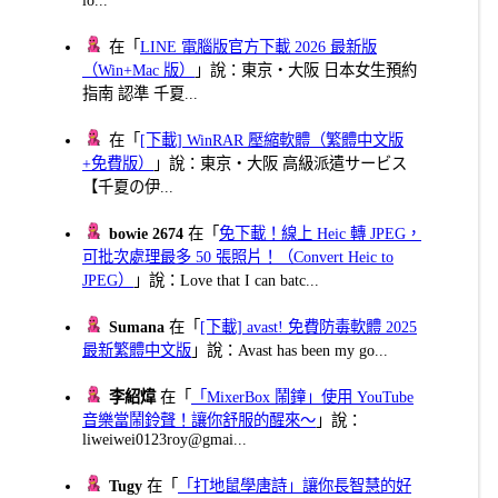
在「
LINE 電腦版官方下載 2026 最新版
（Win+Mac 版）
」說：東京・大阪 日本女生預約
指南 認準 千夏...
在「
[下載] WinRAR 壓縮軟體（繁體中文版
+免費版）
」說：東京・大阪 高級派遣サービス
【千夏の伊...
bowie 2674
在「
免下載！線上 Heic 轉 JPEG，
可批次處理最多 50 張照片！（Convert Heic to
JPEG）
」說：Love that I can batc...
Sumana
在「
[下載] avast! 免費防毒軟體 2025
最新繁體中文版
」說：Avast has been my go...
李紹煒
在「
「MixerBox 鬧鐘」使用 YouTube
音樂當鬧鈴聲！讓你舒服的醒來～
」說：
liweiwei0123roy@gmai...
Tugy
在「
「打地鼠學唐詩」讓你長智慧的好