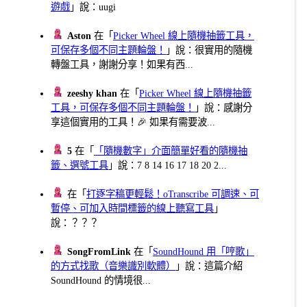
遊戲
」說：uugi
Aston
在「
Picker Wheel 線上隨機抽籤工具，
可保存多個不同主題輪盤！
」說：很實用的隨機
轉盤工具，謝謝分享！如果有西...
zeeshy khan
在「
Picker Wheel 線上隨機抽籤
工具，可保存多個不同主題輪盤！
」說：感謝分
享這個實用的工具！🎉 如果有需要波...
5
在「
「隨機數字」介面簡單好看的隨機抽
籤、選號工具
」說：7 8 14 16 17 18 20 2...
在「
打逐字稿更輕鬆！oTranscribe 可調速、可
暫停、可加入時間標籤的線上聽寫工具
」
說：？？？
SongFromLink
在「
SoundHound 用「哼歌」
的方式找歌（音樂識別軟體）
」說：這篇介紹
SoundHound 的情境很...