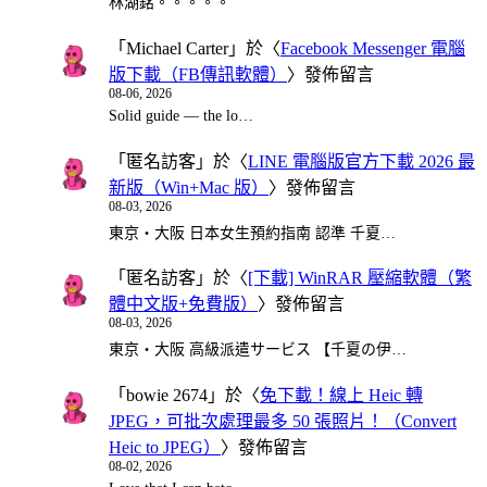
林湖銘。。。。。
「
Michael Carter
」於〈
Facebook Messenger 電腦
版下載（FB傳訊軟體）
〉發佈留言
08-06, 2026
Solid guide — the lo…
「
匿名訪客
」於〈
LINE 電腦版官方下載 2026 最
新版（Win+Mac 版）
〉發佈留言
08-03, 2026
東京・大阪 日本女生預約指南 認準 千夏…
「
匿名訪客
」於〈
[下載] WinRAR 壓縮軟體（繁
體中文版+免費版）
〉發佈留言
08-03, 2026
東京・大阪 高級派遣サービス 【千夏の伊…
「
bowie 2674
」於〈
免下載！線上 Heic 轉
JPEG，可批次處理最多 50 張照片！（Convert
Heic to JPEG）
〉發佈留言
08-02, 2026