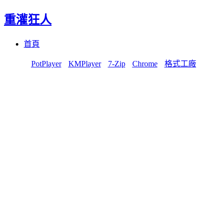
重灌狂人
Menu
Skip
首頁
to
content
PotPlayer
KMPlayer
7-Zip
Chrome
格式工廠