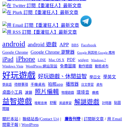
分
類
android
android 遊戲
APP
BBS
Facebook
Google Chrome 瀏覽器
Google Chrome
Google 與其他 Google 應用
iPhone
iPad
PDF
widget
LINE
Mac OS X
Windows 7
免費圖庫
Windows Vista
WordPress 網站架設
動作遊戲
動態桌布
好玩遊戲
好玩遊戲、休閒益智
學英文
學日文
播放器
拍照app
待辦事項
手機桌布
學英語
日文學習
桌布
照片編輯
桌面小工具
環境音
濾鏡
療癒
物理遊戲
益智遊戲
解謎遊戲
舒壓
貼圖
計時器
睡眠音樂
英語學習
鬧鐘
關於本站
|
聯絡站長(Contact Us)
|
廣告刊登
|
訂閱新文章
/
用 Email
閱電子報
|
WordPress