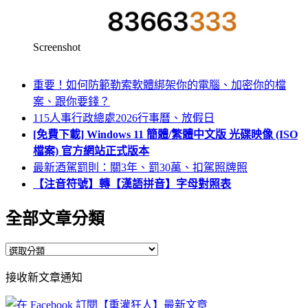
Screenshot
重要！如何防範勒索軟體綁架你的電腦、加密你的檔
案、跟你要錢？
115人事行政總處2026行事曆、放假日
[免費下載] Windows 11 簡體/繁體中文版 光碟映像 (ISO
檔案) 官方網站正式版本
最新酒駕罰則：關3年、罰30萬、扣駕照牌照
【注音符號】轉【漢語拼音】字母對照表
全部文章分類
全
部
接收新文章通知
文
章