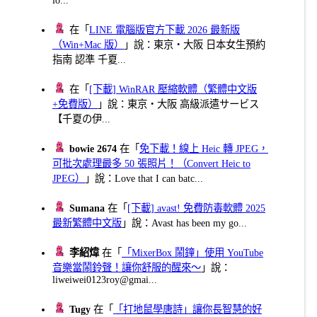
在「
LINE 電腦版官方下載 2026 最新版
（Win+Mac 版）
」說：東京・大阪 日本女生預約
指南 認準 千夏...
在「
[下載] WinRAR 壓縮軟體（繁體中文版
+免費版）
」說：東京・大阪 高級派遣サービス
【千夏の伊...
bowie 2674
在「
免下載！線上 Heic 轉 JPEG，
可批次處理最多 50 張照片！（Convert Heic to
JPEG）
」說：Love that I can batc...
Sumana
在「
[下載] avast! 免費防毒軟體 2025
最新繁體中文版
」說：Avast has been my go...
李紹煒
在「
「MixerBox 鬧鐘」使用 YouTube
音樂當鬧鈴聲！讓你舒服的醒來～
」說：
liweiwei0123roy@gmai...
Tugy
在「
「打地鼠學唐詩」讓你長智慧的好