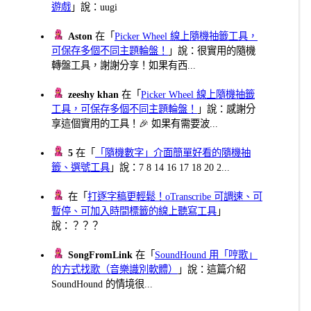
遊戲
」說：uugi
Aston
在「
Picker Wheel 線上隨機抽籤工具，
可保存多個不同主題輪盤！
」說：很實用的隨機
轉盤工具，謝謝分享！如果有西...
zeeshy khan
在「
Picker Wheel 線上隨機抽籤
工具，可保存多個不同主題輪盤！
」說：感謝分
享這個實用的工具！🎉 如果有需要波...
5
在「
「隨機數字」介面簡單好看的隨機抽
籤、選號工具
」說：7 8 14 16 17 18 20 2...
在「
打逐字稿更輕鬆！oTranscribe 可調速、可
暫停、可加入時間標籤的線上聽寫工具
」
說：？？？
SongFromLink
在「
SoundHound 用「哼歌」
的方式找歌（音樂識別軟體）
」說：這篇介紹
SoundHound 的情境很...