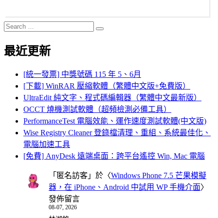
Search
Search
for:
最近更新
[統一發票] 中獎號碼 115 年 5、6月
[下載] WinRAR 壓縮軟體（繁體中文版+免費版）
UltraEdit 純文字、程式碼編輯器（繁體中文最新版）
OCCT 燒機測試軟體（超頻檢測必備工具）
PerformanceTest 電腦效能、運作速度測試軟體(中文版)
Wise Registry Cleaner 登錄檔清理、重組、系統最佳化、
電腦加速工具
[免費] AnyDesk 遠端桌面：跨平台遙控 Win, Mac 電腦
「
匿名訪客
」於〈
Windows Phone 7.5 芒果模擬
器，在 iPhone、Android 中試用 WP 手機介面
〉
發佈留言
08-07, 2026