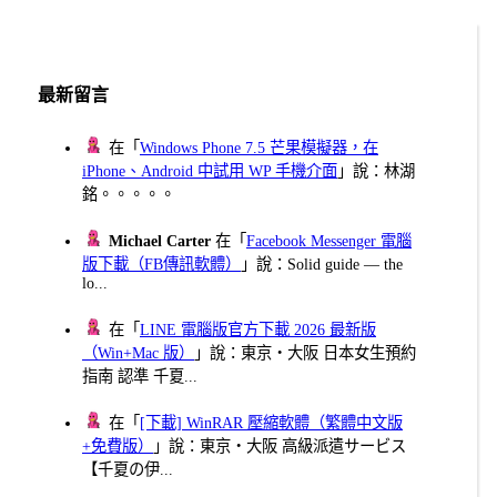
章
分
頁
最新留言
在「
Windows Phone 7.5 芒果模擬器，在
iPhone、Android 中試用 WP 手機介面
」說：林湖
銘。。。。。
Michael Carter
在「
Facebook Messenger 電腦
版下載（FB傳訊軟體）
」說：Solid guide — the
lo...
在「
LINE 電腦版官方下載 2026 最新版
（Win+Mac 版）
」說：東京・大阪 日本女生預約
指南 認準 千夏...
在「
[下載] WinRAR 壓縮軟體（繁體中文版
+免費版）
」說：東京・大阪 高級派遣サービス
【千夏の伊...