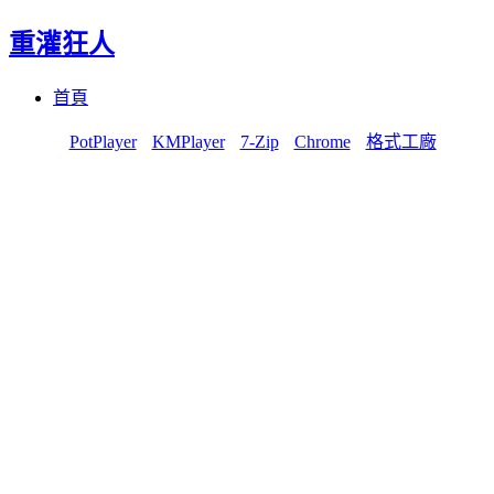
重灌狂人
Menu
Skip
首頁
to
content
PotPlayer
KMPlayer
7-Zip
Chrome
格式工廠