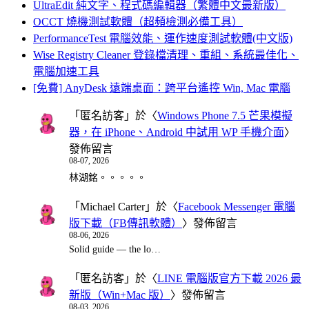
UltraEdit 純文字、程式碼編輯器（繁體中文最新版）
OCCT 燒機測試軟體（超頻檢測必備工具）
PerformanceTest 電腦效能、運作速度測試軟體(中文版)
Wise Registry Cleaner 登錄檔清理、重組、系統最佳化、
電腦加速工具
[免費] AnyDesk 遠端桌面：跨平台遙控 Win, Mac 電腦
「
匿名訪客
」於〈
Windows Phone 7.5 芒果模擬
器，在 iPhone、Android 中試用 WP 手機介面
〉
發佈留言
08-07, 2026
林湖銘。。。。。
「
Michael Carter
」於〈
Facebook Messenger 電腦
版下載（FB傳訊軟體）
〉發佈留言
08-06, 2026
Solid guide — the lo…
「
匿名訪客
」於〈
LINE 電腦版官方下載 2026 最
新版（Win+Mac 版）
〉發佈留言
08-03, 2026