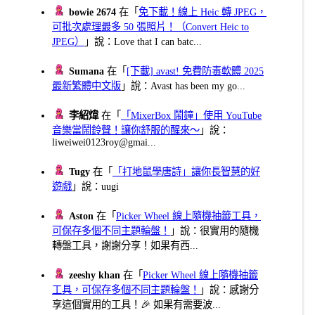
bowie 2674
在「
免下載！線上 Heic 轉 JPEG，
可批次處理最多 50 張照片！（Convert Heic to
JPEG）
」說：Love that I can batc...
Sumana
在「
[下載] avast! 免費防毒軟體 2025
最新繁體中文版
」說：Avast has been my go...
李紹煒
在「
「MixerBox 鬧鐘」使用 YouTube
音樂當鬧鈴聲！讓你舒服的醒來～
」說：
liweiwei0123roy@gmai...
Tugy
在「
「打地鼠學唐詩」讓你長智慧的好
遊戲
」說：uugi
Aston
在「
Picker Wheel 線上隨機抽籤工具，
可保存多個不同主題輪盤！
」說：很實用的隨機
轉盤工具，謝謝分享！如果有西...
zeeshy khan
在「
Picker Wheel 線上隨機抽籤
工具，可保存多個不同主題輪盤！
」說：感謝分
享這個實用的工具！🎉 如果有需要波...