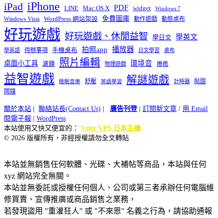
iPhone
iPad
PDF
widget
LINE
Mac OS X
Windows 7
免費圖庫
Windows Vista
WordPress 網站架設
動作遊戲
動態桌布
好玩遊戲
好玩遊戲、休閒益智
學英文
學日文
播放器
拍照app
待辦事項
手機桌布
學英語
日文學習
桌布
照片編輯
桌面小工具
環境音
濾鏡
療癒
物理遊戲
益智遊戲
解謎遊戲
舒壓
貼圖
計時器
睡眠音樂
英語學習
鬧鐘
關於本站
|
聯絡站長(Contact Us)
|
廣告刊登
|
訂閱新文章
/
用 Email
閱電子報
|
WordPress
本站使用又快又便宜的：
Vultr VPS 日本主機
© 2026 版權所有，非經授權請勿全文轉貼
本站並無銷售任何軟體、光碟、大補帖等商品，本站與任何
xyz 網站完全無關。
本站並無委託或授權任何個人、公司或第三者承辦任何電腦維
修買賣、宣傳推廣或商品銷售之業務，
若發現盜用 "重灌狂人" 或 "不來恩" 名義之行為，請協助通報