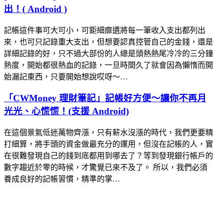
出！( Android )
記帳這件事可大可小，可鉅細靡遺將每一筆收入支出都列出
來，也可只記錄重大支出，但想要認真控管自己的金錢，還是
詳細記錄的好，只不過大部份的人總是頭熱熱尾冷冷的三分鐘
熱度，開始都很熱血的記錄，一旦時間久了就會因為懶惰而開
始漏記東西，只要開始想說哎呀～…
「CWMoney 理財筆記」記帳好方便～讓你不再月
光光、心慌慌！(支援 Android)
在這個景氣低迷萬物齊漲，只有薪水沒漲的時代，我們更要精
打細算，將手頭的資金做最充分的運用，但沒在記帳的人，實
在很難發現自己的錢到底都用到哪去了？等到發現銀行帳戶的
數字趨近於零的時候，才驚覺已來不及了。 所以，我們必須
養成良好的記帳習慣，精準的掌…