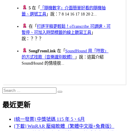
5
在「
「隨機數字」介面簡單好看的隨機抽
籤、選號工具
」說：7 8 14 16 17 18 20 2...
在「
打逐字稿更輕鬆！oTranscribe 可調速、可
暫停、可加入時間標籤的線上聽寫工具
」
說：？？？
SongFromLink
在「
SoundHound 用「哼歌」
的方式找歌（音樂識別軟體）
」說：這篇介紹
SoundHound 的情境很...
Search
Search
for:
最近更新
[統一發票] 中獎號碼 115 年 5、6月
[下載] WinRAR 壓縮軟體（繁體中文版+免費版）