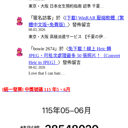
東京・大阪 日本女生預約指南 認準 千夏…
「
匿名訪客
」於〈
[下載] WinRAR 壓縮軟體（繁
體中文版+免費版）
〉發佈留言
08-03, 2026
東京・大阪 高級派遣サービス 【千夏の伊…
「
bowie 2674
」於〈
免下載！線上 Heic 轉
JPEG，可批次處理最多 50 張照片！（Convert
Heic to JPEG）
〉發佈留言
08-02, 2026
Love that I can batc…
[統一發票] 中獎號碼 115 年5、6月