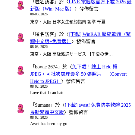
「
匿名訪客
」於〈
LINE 電腦版官方下載 2026 最
新版（Win+Mac 版）
〉發佈留言
08-03, 2026
東京・大阪 日本女生預約指南 認準 千夏…
「
匿名訪客
」於〈
[下載] WinRAR 壓縮軟體（繁
體中文版+免費版）
〉發佈留言
08-03, 2026
東京・大阪 高級派遣サービス 【千夏の伊…
「
bowie 2674
」於〈
免下載！線上 Heic 轉
JPEG，可批次處理最多 50 張照片！（Convert
Heic to JPEG）
〉發佈留言
08-02, 2026
Love that I can batc…
「
Sumana
」於〈
[下載] avast! 免費防毒軟體 2025
最新繁體中文版
〉發佈留言
08-02, 2026
Avast has been my go…