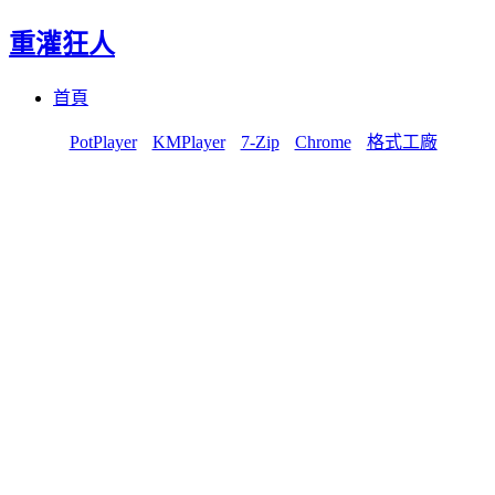
重灌狂人
Menu
Skip
首頁
to
content
PotPlayer
KMPlayer
7-Zip
Chrome
格式工廠