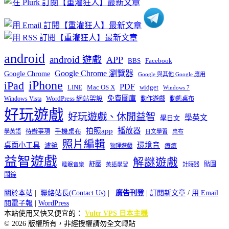
android
android 遊戲
APP
BBS
Facebook
Google Chrome 瀏覽器
Google Chrome
Google 與其他 Google 應用
iPhone
iPad
PDF
widget
LINE
Mac OS X
Windows 7
免費圖庫
Windows Vista
WordPress 網站架設
動作遊戲
動態桌布
好玩遊戲
好玩遊戲、休閒益智
學英文
學日文
播放器
拍照app
待辦事項
手機桌布
學英語
日文學習
桌布
照片編輯
桌面小工具
環境音
濾鏡
療癒
物理遊戲
益智遊戲
解謎遊戲
舒壓
貼圖
計時器
睡眠音樂
英語學習
鬧鐘
關於本站
|
聯絡站長(Contact Us)
|
廣告刊登
|
訂閱新文章
/
用 Email
閱電子報
|
WordPress
本站使用又快又便宜的：
Vultr VPS 日本主機
© 2026 版權所有，非經授權請勿全文轉貼