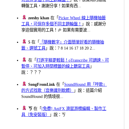
轉盤工具，謝謝分享！如果有西...
zeeshy khan
在「
Picker Wheel 線上隨機抽籤
工具，可保存多個不同主題輪盤！
」說：感謝分
享這個實用的工具！🎉 如果有需要波...
5
在「
「隨機數字」介面簡單好看的隨機抽
籤、選號工具
」說：7 8 14 16 17 18 20 2...
在「
打逐字稿更輕鬆！oTranscribe 可調速、可
暫停、可加入時間標籤的線上聽寫工具
」
說：？？？
SongFromLink
在「
SoundHound 用「哼歌」
的方式找歌（音樂識別軟體）
」說：這篇介紹
SoundHound 的情境很...
ㄎ
在「
[免費] AniFX 滑鼠游標編輯、製作工
具（免安裝版）
」說：ㄎ