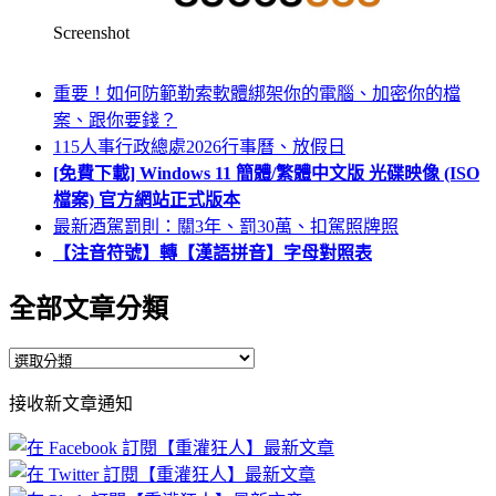
Screenshot
重要！如何防範勒索軟體綁架你的電腦、加密你的檔
案、跟你要錢？
115人事行政總處2026行事曆、放假日
[免費下載] Windows 11 簡體/繁體中文版 光碟映像 (ISO
檔案) 官方網站正式版本
最新酒駕罰則：關3年、罰30萬、扣駕照牌照
【注音符號】轉【漢語拼音】字母對照表
全部文章分類
全
部
接收新文章通知
文
章
分
類