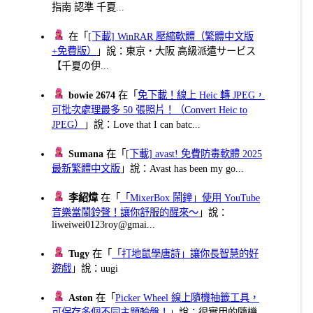
指南 認準 千夏...
在「
[下載] WinRAR 壓縮軟體（繁體中文版
+免費版）
」說：東京・大阪 高級派遣サービス
【千夏の伊...
bowie 2674
在「
免下載！線上 Heic 轉 JPEG，
可批次處理最多 50 張照片！（Convert Heic to
JPEG）
」說：Love that I can batc...
Sumana
在「
[下載] avast! 免費防毒軟體 2025
最新繁體中文版
」說：Avast has been my go...
李紹煒
在「
「MixerBox 鬧鐘」使用 YouTube
音樂當鬧鈴聲！讓你舒服的醒來～
」說：
liweiwei0123roy@gmai...
Tugy
在「
「打地鼠學唐詩」讓你長智慧的好
遊戲
」說：uugi
Aston
在「
Picker Wheel 線上隨機抽籤工具，
可保存多個不同主題輪盤！
」說：很實用的隨機