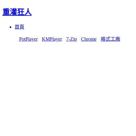
重灌狂人
Menu
Skip
首頁
to
content
PotPlayer
KMPlayer
7-Zip
Chrome
格式工廠