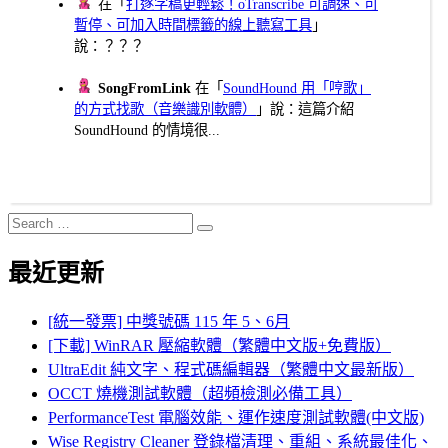
在「
打逐字稿更輕鬆！oTranscribe 可調速、可
暫停、可加入時間標籤的線上聽寫工具
」
說：？？？
SongFromLink
在「
SoundHound 用「哼歌」
的方式找歌（音樂識別軟體）
」說：這篇介紹
SoundHound 的情境很...
Search
Search
for:
最近更新
[統一發票] 中獎號碼 115 年 5、6月
[下載] WinRAR 壓縮軟體（繁體中文版+免費版）
UltraEdit 純文字、程式碼編輯器（繁體中文最新版）
OCCT 燒機測試軟體（超頻檢測必備工具）
PerformanceTest 電腦效能、運作速度測試軟體(中文版)
Wise Registry Cleaner 登錄檔清理、重組、系統最佳化、