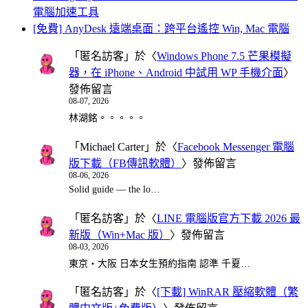
電腦加速工具
[免費] AnyDesk 遠端桌面：跨平台遙控 Win, Mac 電腦
「
匿名訪客
」於〈
Windows Phone 7.5 芒果模擬
器，在 iPhone、Android 中試用 WP 手機介面
〉
發佈留言
08-07, 2026
林湖銘。。。。。
「
Michael Carter
」於〈
Facebook Messenger 電腦
版下載（FB傳訊軟體）
〉發佈留言
08-06, 2026
Solid guide — the lo…
「
匿名訪客
」於〈
LINE 電腦版官方下載 2026 最
新版（Win+Mac 版）
〉發佈留言
08-03, 2026
東京・大阪 日本女生預約指南 認準 千夏…
「
匿名訪客
」於〈
[下載] WinRAR 壓縮軟體（繁