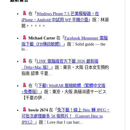
在「
Windows Phone 7.5 芒果模擬器，在
iPhone、Android 中試用 WP 手機介面
」說：林湖
銘。。。。。
Michael Carter
在「
Facebook Messenger 電腦
版下載（FB傳訊軟體）
」說：Solid guide — the
lo...
在「
LINE 電腦版官方下載 2026 最新版
（Win+Mac 版）
」說：東京・大阪 日本女生預約
指南 認準 千夏...
在「
[下載] WinRAR 壓縮軟體（繁體中文版
+免費版）
」說：東京・大阪 高級派遣サービス
【千夏の伊...
bowie 2674
在「
免下載！線上 Heic 轉 JPEG，
可批次處理最多 50 張照片！（Convert Heic to
JPEG）
」說：Love that I can batc...