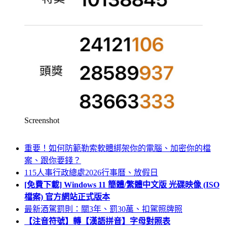
Screenshot
重要！如何防範勒索軟體綁架你的電腦、加密你的檔
案、跟你要錢？
115人事行政總處2026行事曆、放假日
[免費下載] Windows 11 簡體/繁體中文版 光碟映像 (ISO
檔案) 官方網站正式版本
最新酒駕罰則：關3年、罰30萬、扣駕照牌照
【注音符號】轉【漢語拼音】字母對照表