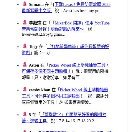
Sumana
在「
[下載] avast! 免費防毒軟體 2025
最新繁體中文版
」說：Avast has been my go...
李紹煒
在「
「MixerBox 鬧鐘」使用 YouTube
音樂當鬧鈴聲！讓你舒服的醒來～
」說：
liweiwei0123roy@gmai...
Tugy
在「
「打地鼠學唐詩」讓你長智慧的好
遊戲
」說：uugi
Aston
在「
Picker Wheel 線上隨機抽籤工具，
可保存多個不同主題輪盤！
」說：很實用的隨機
轉盤工具，謝謝分享！如果有西...
zeeshy khan
在「
Picker Wheel 線上隨機抽籤
工具，可保存多個不同主題輪盤！
」說：感謝分
享這個實用的工具！🎉 如果有需要波...
5
在「
「隨機數字」介面簡單好看的隨機抽
籤、選號工具
」說：7 8 14 16 17 18 20 2...