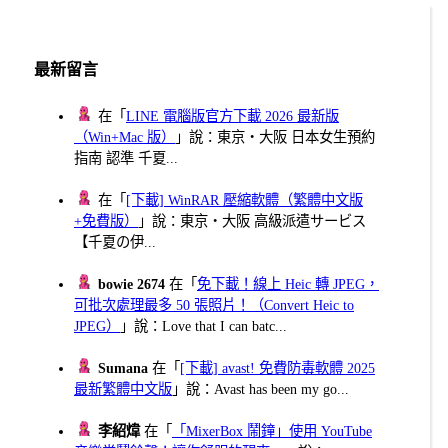
最新留言
在「
LINE 電腦版官方下載 2026 最新版
（Win+Mac 版）
」說：東京・大阪 日本女生預約
指南 認準 千夏...
在「
[下載] WinRAR 壓縮軟體（繁體中文版
+免費版）
」說：東京・大阪 高級派遣サービス
【千夏の伊...
bowie 2674
在「
免下載！線上 Heic 轉 JPEG，
可批次處理最多 50 張照片！（Convert Heic to
JPEG）
」說：Love that I can batc...
Sumana
在「
[下載] avast! 免費防毒軟體 2025
最新繁體中文版
」說：Avast has been my go...
李紹煒
在「
「MixerBox 鬧鐘」使用 YouTube