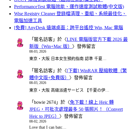
PerformanceTest 電腦效能、運作速度測試軟體(中文版)
Wise Registry Cleaner 登錄檔清理、重組、系統最佳化、
電腦加速工具
[免費] AnyDesk 遠端桌面：跨平台遙控 Win, Mac 電腦
「
匿名訪客
」於〈
LINE 電腦版官方下載 2026 最
新版（Win+Mac 版）
〉發佈留言
08-03, 2026
東京・大阪 日本女生預約指南 認準 千夏…
「
匿名訪客
」於〈
[下載] WinRAR 壓縮軟體（繁
體中文版+免費版）
〉發佈留言
08-03, 2026
東京・大阪 高級派遣サービス 【千夏の伊…
「
bowie 2674
」於〈
免下載！線上 Heic 轉
JPEG，可批次處理最多 50 張照片！（Convert
Heic to JPEG）
〉發佈留言
08-02, 2026
Love that I can batc…