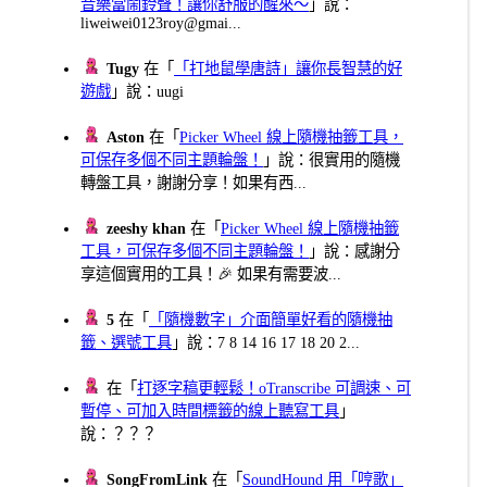
音樂當鬧鈴聲！讓你舒服的醒來～
」說：
liweiwei0123roy@gmai...
Tugy
在「
「打地鼠學唐詩」讓你長智慧的好
遊戲
」說：uugi
Aston
在「
Picker Wheel 線上隨機抽籤工具，
可保存多個不同主題輪盤！
」說：很實用的隨機
轉盤工具，謝謝分享！如果有西...
zeeshy khan
在「
Picker Wheel 線上隨機抽籤
工具，可保存多個不同主題輪盤！
」說：感謝分
享這個實用的工具！🎉 如果有需要波...
5
在「
「隨機數字」介面簡單好看的隨機抽
籤、選號工具
」說：7 8 14 16 17 18 20 2...
在「
打逐字稿更輕鬆！oTranscribe 可調速、可
暫停、可加入時間標籤的線上聽寫工具
」
說：？？？
SongFromLink
在「
SoundHound 用「哼歌」