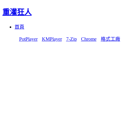
重灌狂人
Menu
Skip
首頁
to
content
PotPlayer
KMPlayer
7-Zip
Chrome
格式工廠