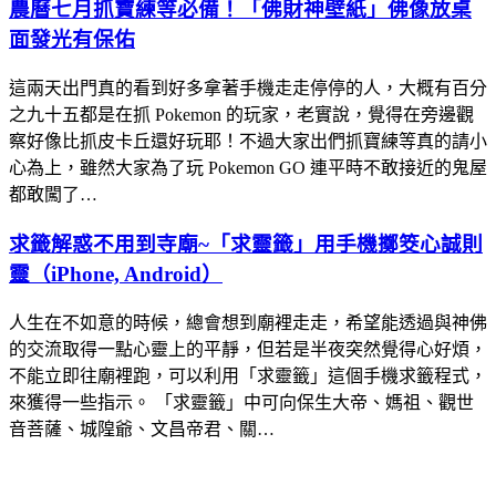
農曆七月抓寶練等必備！「佛財神壁紙」佛像放桌
面發光有保佑
這兩天出門真的看到好多拿著手機走走停停的人，大概有百分
之九十五都是在抓 Pokemon 的玩家，老實說，覺得在旁邊觀
察好像比抓皮卡丘還好玩耶！不過大家出們抓寶練等真的請小
心為上，雖然大家為了玩 Pokemon GO 連平時不敢接近的鬼屋
都敢闖了…
求籤解惑不用到寺廟~「求靈籤」用手機擲筊心誠則
靈（iPhone, Android）
人生在不如意的時候，總會想到廟裡走走，希望能透過與神佛
的交流取得一點心靈上的平靜，但若是半夜突然覺得心好煩，
不能立即往廟裡跑，可以利用「求靈籤」這個手機求籤程式，
來獲得一些指示。 「求靈籤」中可向保生大帝、媽祖、觀世
音菩薩、城隍爺、文昌帝君、關…