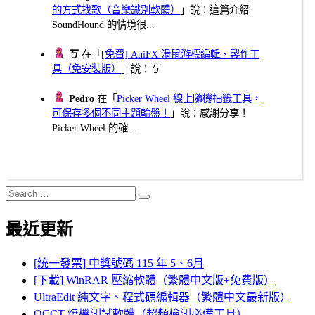
的方式找歌（音樂識別軟體）
」說：這篇介紹
SoundHound 的情境很...
ㄎ
在「
[免費] AniFX 滑鼠游標編輯、製作工
具（免安裝版）
」說：ㄎ
Pedro
在「
Picker Wheel 線上隨機抽籤工具，
可保存多個不同主題輪盤！
」說：感謝分享！
Picker Wheel 的確...
Search
Search
for:
最近更新
[統一發票] 中獎號碼 115 年 5、6月
[下載] WinRAR 壓縮軟體（繁體中文版+免費版）
UltraEdit 純文字、程式碼編輯器（繁體中文最新版）
OCCT 燒機測試軟體（超頻檢測必備工具）