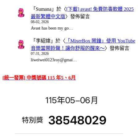
「
Sumana
」於〈
[下載] avast! 免費防毒軟體 2025
最新繁體中文版
〉發佈留言
08-02, 2026
Avast has been my go…
「
李紹煒
」於〈
「MixerBox 鬧鐘」使用 YouTube
音樂當鬧鈴聲！讓你舒服的醒來～
〉發佈留言
07-31, 2026
liweiwei0123roy@gmai…
[統一發票] 中獎號碼 115 年5、6月