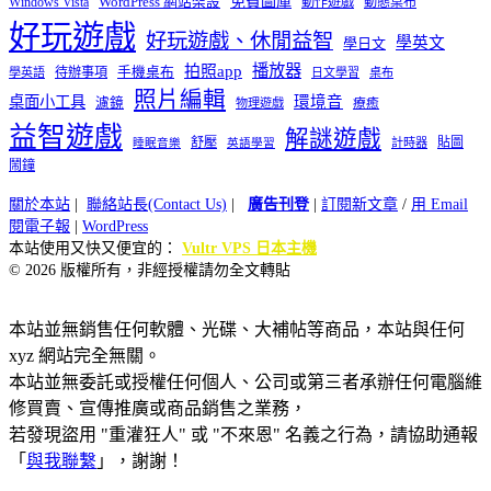
免費圖庫
Windows Vista
WordPress 網站架設
動作遊戲
動態桌布
好玩遊戲
好玩遊戲、休閒益智
學英文
學日文
播放器
拍照app
待辦事項
手機桌布
學英語
日文學習
桌布
照片編輯
桌面小工具
環境音
濾鏡
療癒
物理遊戲
益智遊戲
解謎遊戲
舒壓
貼圖
計時器
睡眠音樂
英語學習
鬧鐘
關於本站
|
聯絡站長(Contact Us)
|
廣告刊登
|
訂閱新文章
/
用 Email
閱電子報
|
WordPress
本站使用又快又便宜的：
Vultr VPS 日本主機
© 2026 版權所有，非經授權請勿全文轉貼
本站並無銷售任何軟體、光碟、大補帖等商品，本站與任何
xyz 網站完全無關。
本站並無委託或授權任何個人、公司或第三者承辦任何電腦維
修買賣、宣傳推廣或商品銷售之業務，
若發現盜用 "重灌狂人" 或 "不來恩" 名義之行為，請協助通報
「
與我聯繫
」，謝謝！