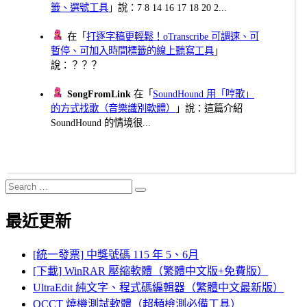
籤、選號工具
」說：7 8 14 16 17 18 20 2...
在「
打逐字稿更輕鬆！oTranscribe 可調速、可
暫停、可加入時間標籤的線上聽寫工具
」
說：？？？
SongFromLink
在「
SoundHound 用「哼歌」
的方式找歌（音樂識別軟體）
」說：這篇介紹
SoundHound 的情境很...
Search
Search
for:
最近更新
[統一發票] 中獎號碼 115 年 5、6月
[下載] WinRAR 壓縮軟體（繁體中文版+免費版）
UltraEdit 純文字、程式碼編輯器（繁體中文最新版）
OCCT 燒機測試軟體（超頻檢測必備工具）