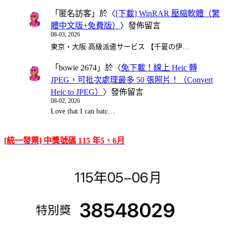
「
匿名訪客
」於〈
[下載] WinRAR 壓縮軟體（繁
體中文版+免費版）
〉發佈留言
08-03, 2026
東京・大阪 高級派遣サービス 【千夏の伊…
「
bowie 2674
」於〈
免下載！線上 Heic 轉
JPEG，可批次處理最多 50 張照片！（Convert
Heic to JPEG）
〉發佈留言
08-02, 2026
Love that I can batc…
[統一發票] 中獎號碼 115 年5、6月