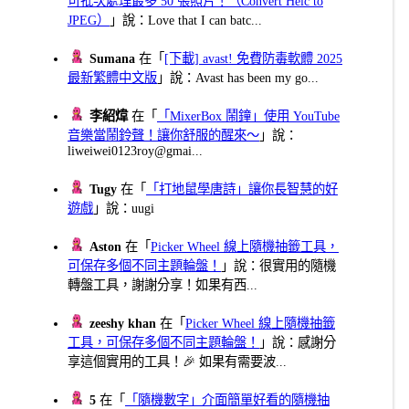
可批次處理最多 50 張照片！（Convert Heic to
JPEG）
」說：Love that I can batc...
Sumana
在「
[下載] avast! 免費防毒軟體 2025
最新繁體中文版
」說：Avast has been my go...
李紹煒
在「
「MixerBox 鬧鐘」使用 YouTube
音樂當鬧鈴聲！讓你舒服的醒來～
」說：
liweiwei0123roy@gmai...
Tugy
在「
「打地鼠學唐詩」讓你長智慧的好
遊戲
」說：uugi
Aston
在「
Picker Wheel 線上隨機抽籤工具，
可保存多個不同主題輪盤！
」說：很實用的隨機
轉盤工具，謝謝分享！如果有西...
zeeshy khan
在「
Picker Wheel 線上隨機抽籤
工具，可保存多個不同主題輪盤！
」說：感謝分
享這個實用的工具！🎉 如果有需要波...
5
在「
「隨機數字」介面簡單好看的隨機抽