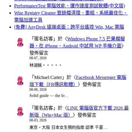
PerformanceTest 電腦效能、運作速度測試軟體(中文版)
Wise Registry Cleaner 登錄檔清理、重組、系統最佳化、
電腦加速工具
[免費] AnyDesk 遠端桌面：跨平台遙控 Win, Mac 電腦
「
匿名訪客
」於〈
Windows Phone 7.5 芒果模擬
器，在 iPhone、Android 中試用 WP 手機介面
〉
發佈留言
08-07, 2026
林湖銘。。。。。
「
Michael Carter
」於〈
Facebook Messenger 電腦
版下載（FB傳訊軟體）
〉發佈留言
08-06, 2026
Solid guide — the lo…
「
匿名訪客
」於〈
LINE 電腦版官方下載 2026 最
新版（Win+Mac 版）
〉發佈留言
08-03, 2026
東京・大阪 日本女生預約指南 認準 千夏…