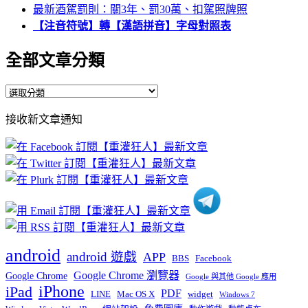
最新酒駕罰則：關3年、罰30萬、扣駕照牌照
【注音符號】轉【漢語拼音】字母對照表
全部文章分類
全
部
接收新文章通知
文
章
分
類
android
android 遊戲
APP
BBS
Facebook
Google Chrome 瀏覽器
Google Chrome
Google 與其他 Google 應用
iPhone
iPad
PDF
widget
LINE
Mac OS X
Windows 7