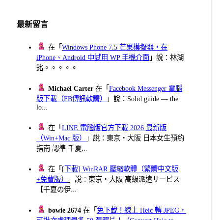
最新留言
在「
Windows Phone 7.5 芒果模擬器，在
iPhone、Android 中試用 WP 手機介面
」說：林湖
銘。。。。。
Michael Carter
在「
Facebook Messenger 電腦
版下載（FB傳訊軟體）
」說：Solid guide — the
lo...
在「
LINE 電腦版官方下載 2026 最新版
（Win+Mac 版）
」說：東京・大阪 日本女生預約
指南 認準 千夏...
在「
[下載] WinRAR 壓縮軟體（繁體中文版
+免費版）
」說：東京・大阪 高級派遣サービス
【千夏の伊...
bowie 2674
在「
免下載！線上 Heic 轉 JPEG，