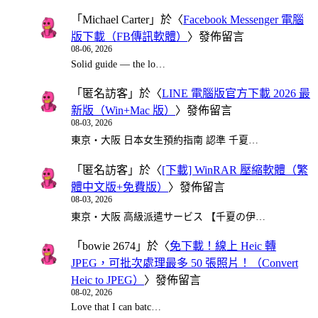
「
Michael Carter
」於〈
Facebook Messenger 電腦
版下載（FB傳訊軟體）
〉發佈留言
08-06, 2026
Solid guide — the lo…
「
匿名訪客
」於〈
LINE 電腦版官方下載 2026 最
新版（Win+Mac 版）
〉發佈留言
08-03, 2026
東京・大阪 日本女生預約指南 認準 千夏…
「
匿名訪客
」於〈
[下載] WinRAR 壓縮軟體（繁
體中文版+免費版）
〉發佈留言
08-03, 2026
東京・大阪 高級派遣サービス 【千夏の伊…
「
bowie 2674
」於〈
免下載！線上 Heic 轉
JPEG，可批次處理最多 50 張照片！（Convert
Heic to JPEG）
〉發佈留言
08-02, 2026
Love that I can batc…