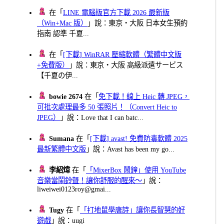
在「
LINE 電腦版官方下載 2026 最新版
（Win+Mac 版）
」說：東京・大阪 日本女生預約
指南 認準 千夏...
在「
[下載] WinRAR 壓縮軟體（繁體中文版
+免費版）
」說：東京・大阪 高級派遣サービス
【千夏の伊...
bowie 2674
在「
免下載！線上 Heic 轉 JPEG，
可批次處理最多 50 張照片！（Convert Heic to
JPEG）
」說：Love that I can batc...
Sumana
在「
[下載] avast! 免費防毒軟體 2025
最新繁體中文版
」說：Avast has been my go...
李紹煒
在「
「MixerBox 鬧鐘」使用 YouTube
音樂當鬧鈴聲！讓你舒服的醒來～
」說：
liweiwei0123roy@gmai...
Tugy
在「
「打地鼠學唐詩」讓你長智慧的好
遊戲
」說：uugi