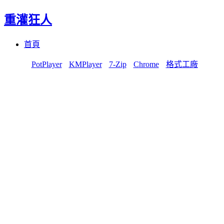
重灌狂人
Menu
Skip
首頁
to
content
PotPlayer
KMPlayer
7-Zip
Chrome
格式工廠