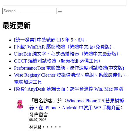
Search
Search
for:
最近更新
[統一發票] 中獎號碼 115 年 5、6月
[下載] WinRAR 壓縮軟體（繁體中文版+免費版）
UltraEdit 純文字、程式碼編輯器（繁體中文最新版）
OCCT 燒機測試軟體（超頻檢測必備工具）
PerformanceTest 電腦效能、運作速度測試軟體(中文版)
Wise Registry Cleaner 登錄檔清理、重組、系統最佳化、
電腦加速工具
[免費] AnyDesk 遠端桌面：跨平台遙控 Win, Mac 電腦
「
匿名訪客
」於〈
Windows Phone 7.5 芒果模擬
器，在 iPhone、Android 中試用 WP 手機介面
〉
發佈留言
08-07, 2026
林湖銘。。。。。