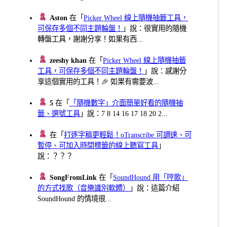
Aston
在「
Picker Wheel 線上隨機抽籤工具，
可保存多個不同主題輪盤！
」說：很實用的隨機
轉盤工具，謝謝分享！如果有西...
zeeshy khan
在「
Picker Wheel 線上隨機抽籤
工具，可保存多個不同主題輪盤！
」說：感謝分
享這個實用的工具！🎉 如果有需要波...
5
在「
「隨機數字」介面簡單好看的隨機抽
籤、選號工具
」說：7 8 14 16 17 18 20 2...
在「
打逐字稿更輕鬆！oTranscribe 可調速、可
暫停、可加入時間標籤的線上聽寫工具
」
說：？？？
SongFromLink
在「
SoundHound 用「哼歌」
的方式找歌（音樂識別軟體）
」說：這篇介紹
SoundHound 的情境很...