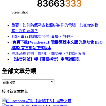
Screenshot
重要！如何防範勒索軟體綁架你的電腦、加密你的檔
案、跟你要錢？
115人事行政總處2026行事曆、放假日
[免費下載] Windows 11 簡體/繁體中文版 光碟映像 (ISO
檔案) 官方網站正式版本
最新酒駕罰則：關3年、罰30萬、扣駕照牌照
【注音符號】轉【漢語拼音】字母對照表
全部文章分類
全
部
接收新文章通知
文
章
分