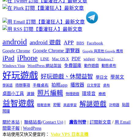
類
android
android 遊戲
APP
BBS
Facebook
Google Chrome 瀏覽器
Google Chrome
Google 與其他 Google 應用
iPhone
iPad
PDF
widget
LINE
Mac OS X
Windows 7
免費圖庫
Windows Vista
WordPress 網站架設
動作遊戲
動態桌布
好玩遊戲
好玩遊戲、休閒益智
學英文
學日文
播放器
拍照app
待辦事項
手機桌布
學英語
日文學習
桌布
照片編輯
桌面小工具
環境音
濾鏡
療癒
物理遊戲
益智遊戲
解謎遊戲
舒壓
貼圖
計時器
睡眠音樂
英語學習
鬧鐘
關於本站
|
聯絡站長(Contact Us)
|
廣告刊登
|
訂閱新文章
/
用 Email
閱電子報
|
WordPress
本站使用又快又便宜的：
Vultr VPS 日本主機