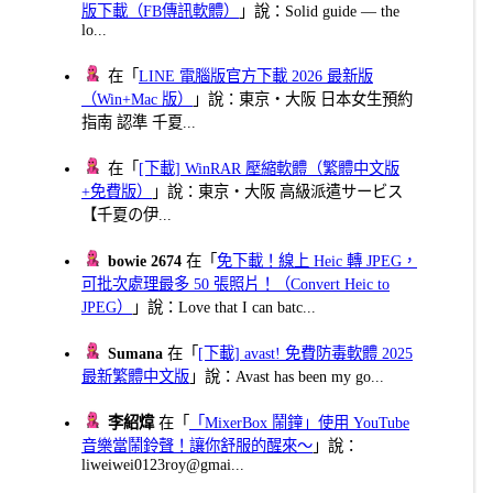
版下載（FB傳訊軟體）
」說：Solid guide — the
lo...
在「
LINE 電腦版官方下載 2026 最新版
（Win+Mac 版）
」說：東京・大阪 日本女生預約
指南 認準 千夏...
在「
[下載] WinRAR 壓縮軟體（繁體中文版
+免費版）
」說：東京・大阪 高級派遣サービス
【千夏の伊...
bowie 2674
在「
免下載！線上 Heic 轉 JPEG，
可批次處理最多 50 張照片！（Convert Heic to
JPEG）
」說：Love that I can batc...
Sumana
在「
[下載] avast! 免費防毒軟體 2025
最新繁體中文版
」說：Avast has been my go...
李紹煒
在「
「MixerBox 鬧鐘」使用 YouTube
音樂當鬧鈴聲！讓你舒服的醒來～
」說：
liweiwei0123roy@gmai...