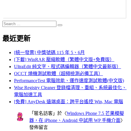
Search
Search
for:
最近更新
[統一發票] 中獎號碼 115 年 5、6月
[下載] WinRAR 壓縮軟體（繁體中文版+免費版）
UltraEdit 純文字、程式碼編輯器（繁體中文最新版）
OCCT 燒機測試軟體（超頻檢測必備工具）
PerformanceTest 電腦效能、運作速度測試軟體(中文版)
Wise Registry Cleaner 登錄檔清理、重組、系統最佳化、
電腦加速工具
[免費] AnyDesk 遠端桌面：跨平台遙控 Win, Mac 電腦
「
匿名訪客
」於〈
Windows Phone 7.5 芒果模擬
器，在 iPhone、Android 中試用 WP 手機介面
〉
發佈留言