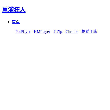
重灌狂人
Menu
Skip
首頁
to
content
PotPlayer
KMPlayer
7-Zip
Chrome
格式工廠