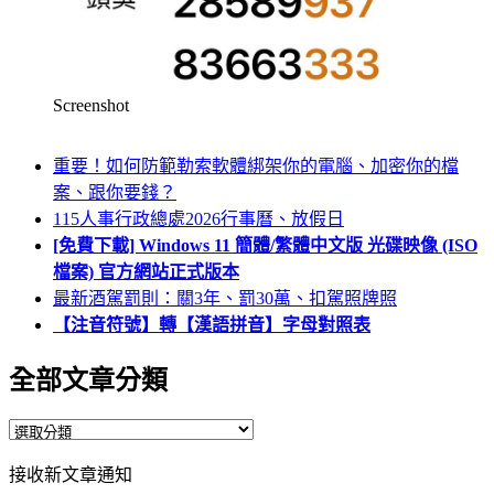
Screenshot
重要！如何防範勒索軟體綁架你的電腦、加密你的檔
案、跟你要錢？
115人事行政總處2026行事曆、放假日
[免費下載] Windows 11 簡體/繁體中文版 光碟映像 (ISO
檔案) 官方網站正式版本
最新酒駕罰則：關3年、罰30萬、扣駕照牌照
【注音符號】轉【漢語拼音】字母對照表
全部文章分類
全
部
接收新文章通知
文