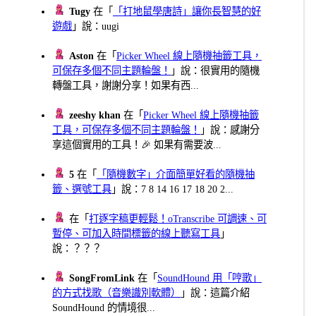
Tugy
在「
「打地鼠學唐詩」讓你長智慧的好
遊戲
」說：uugi
Aston
在「
Picker Wheel 線上隨機抽籤工具，
可保存多個不同主題輪盤！
」說：很實用的隨機
轉盤工具，謝謝分享！如果有西...
zeeshy khan
在「
Picker Wheel 線上隨機抽籤
工具，可保存多個不同主題輪盤！
」說：感謝分
享這個實用的工具！🎉 如果有需要波...
5
在「
「隨機數字」介面簡單好看的隨機抽
籤、選號工具
」說：7 8 14 16 17 18 20 2...
在「
打逐字稿更輕鬆！oTranscribe 可調速、可
暫停、可加入時間標籤的線上聽寫工具
」
說：？？？
SongFromLink
在「
SoundHound 用「哼歌」
的方式找歌（音樂識別軟體）
」說：這篇介紹
SoundHound 的情境很...