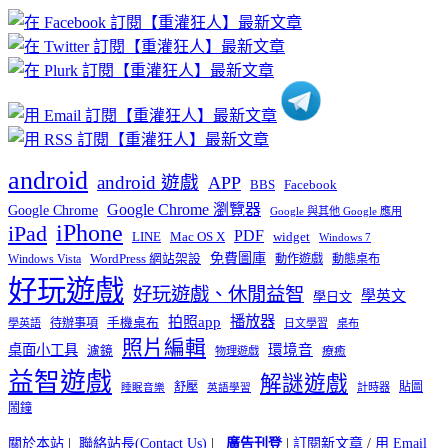
章
分
類
android
android 遊戲
APP
BBS
Facebook
Google Chrome 瀏覽器
Google Chrome
Google 與其他 Google 應用
iPhone
iPad
PDF
widget
LINE
Mac OS X
Windows 7
免費圖庫
Windows Vista
WordPress 網站架設
動作遊戲
動態桌布
好玩遊戲
好玩遊戲、休閒益智
學英文
學日文
播放器
拍照app
待辦事項
手機桌布
學英語
日文學習
桌布
照片編輯
桌面小工具
環境音
濾鏡
療癒
物理遊戲
益智遊戲
解謎遊戲
舒壓
貼圖
計時器
睡眠音樂
英語學習
鬧鐘
關於本站
|
聯絡站長(Contact Us)
|
廣告刊登
|
訂閱新文章
/
用 Email