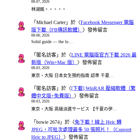
08-07, 2026
林湖銘。。。。。
「
Michael Carter
」於〈
Facebook Messenger 電腦
版下載（FB傳訊軟體）
〉發佈留言
08-06, 2026
Solid guide — the lo…
「
匿名訪客
」於〈
LINE 電腦版官方下載 2026 最
新版（Win+Mac 版）
〉發佈留言
08-03, 2026
東京・大阪 日本女生預約指南 認準 千夏…
「
匿名訪客
」於〈
[下載] WinRAR 壓縮軟體（繁
體中文版+免費版）
〉發佈留言
08-03, 2026
東京・大阪 高級派遣サービス 【千夏の伊…
「
bowie 2674
」於〈
免下載！線上 Heic 轉
JPEG，可批次處理最多 50 張照片！（Convert
Heic to JPEG）
〉發佈留言