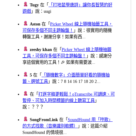
Tugy
在「
「打地鼠學唐詩」讓你長智慧的好
遊戲
」說：uugi
Aston
在「
Picker Wheel 線上隨機抽籤工具，
可保存多個不同主題輪盤！
」說：很實用的隨機
轉盤工具，謝謝分享！如果有西...
zeeshy khan
在「
Picker Wheel 線上隨機抽籤
工具，可保存多個不同主題輪盤！
」說：感謝分
享這個實用的工具！🎉 如果有需要波...
5
在「
「隨機數字」介面簡單好看的隨機抽
籤、選號工具
」說：7 8 14 16 17 18 20 2...
在「
打逐字稿更輕鬆！oTranscribe 可調速、可
暫停、可加入時間標籤的線上聽寫工具
」
說：？？？
SongFromLink
在「
SoundHound 用「哼歌」
的方式找歌（音樂識別軟體）
」說：這篇介紹
SoundHound 的情境很...