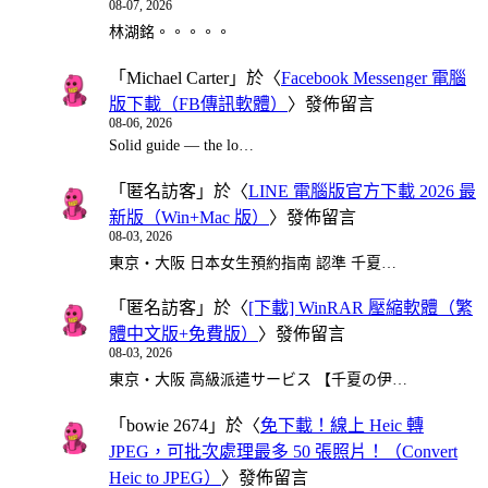
08-07, 2026
林湖銘。。。。。
「
Michael Carter
」於〈
Facebook Messenger 電腦
版下載（FB傳訊軟體）
〉發佈留言
08-06, 2026
Solid guide — the lo…
「
匿名訪客
」於〈
LINE 電腦版官方下載 2026 最
新版（Win+Mac 版）
〉發佈留言
08-03, 2026
東京・大阪 日本女生預約指南 認準 千夏…
「
匿名訪客
」於〈
[下載] WinRAR 壓縮軟體（繁
體中文版+免費版）
〉發佈留言
08-03, 2026
東京・大阪 高級派遣サービス 【千夏の伊…
「
bowie 2674
」於〈
免下載！線上 Heic 轉
JPEG，可批次處理最多 50 張照片！（Convert
Heic to JPEG）
〉發佈留言