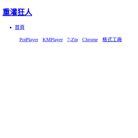
重灌狂人
Menu
Skip
首頁
to
content
PotPlayer
KMPlayer
7-Zip
Chrome
格式工廠