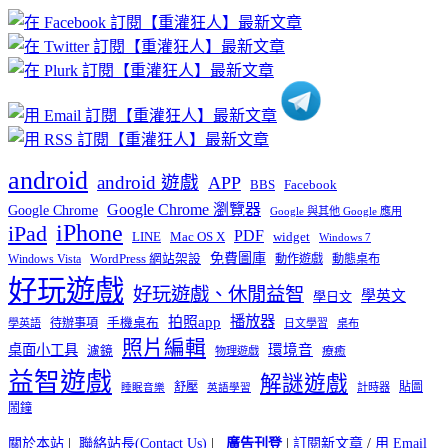
章
分
類
android
android 遊戲
APP
BBS
Facebook
Google Chrome 瀏覽器
Google Chrome
Google 與其他 Google 應用
iPhone
iPad
PDF
widget
LINE
Mac OS X
Windows 7
免費圖庫
Windows Vista
WordPress 網站架設
動作遊戲
動態桌布
好玩遊戲
好玩遊戲、休閒益智
學英文
學日文
播放器
拍照app
待辦事項
手機桌布
學英語
日文學習
桌布
照片編輯
桌面小工具
環境音
濾鏡
療癒
物理遊戲
益智遊戲
解謎遊戲
舒壓
貼圖
計時器
睡眠音樂
英語學習
鬧鐘
關於本站
|
聯絡站長(Contact Us)
|
廣告刊登
|
訂閱新文章
/
用 Email