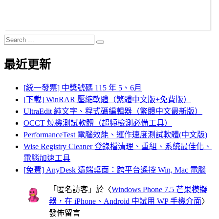
Search
Search
for:
最近更新
[統一發票] 中獎號碼 115 年 5、6月
[下載] WinRAR 壓縮軟體（繁體中文版+免費版）
UltraEdit 純文字、程式碼編輯器（繁體中文最新版）
OCCT 燒機測試軟體（超頻檢測必備工具）
PerformanceTest 電腦效能、運作速度測試軟體(中文版)
Wise Registry Cleaner 登錄檔清理、重組、系統最佳化、
電腦加速工具
[免費] AnyDesk 遠端桌面：跨平台遙控 Win, Mac 電腦
「
匿名訪客
」於〈
Windows Phone 7.5 芒果模擬
器，在 iPhone、Android 中試用 WP 手機介面
〉
發佈留言