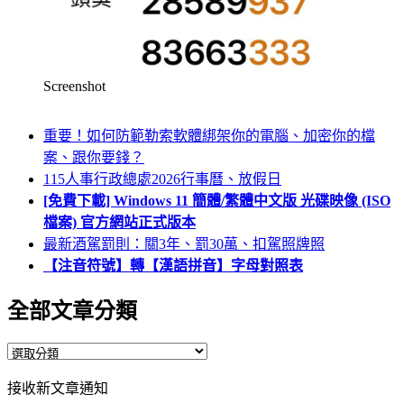
Screenshot
重要！如何防範勒索軟體綁架你的電腦、加密你的檔
案、跟你要錢？
115人事行政總處2026行事曆、放假日
[免費下載] Windows 11 簡體/繁體中文版 光碟映像 (ISO
檔案) 官方網站正式版本
最新酒駕罰則：關3年、罰30萬、扣駕照牌照
【注音符號】轉【漢語拼音】字母對照表
全部文章分類
全
部
接收新文章通知
文