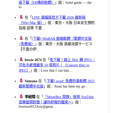
版下載（FB傳訊軟體）
」說：Solid guide — the
lo...
在「
LINE 電腦版官方下載 2026 最新版
（Win+Mac 版）
」說：東京・大阪 日本女生預約
指南 認準 千夏...
在「
[下載] WinRAR 壓縮軟體（繁體中文版
+免費版）
」說：東京・大阪 高級派遣サービス
【千夏の伊...
bowie 2674
在「
免下載！線上 Heic 轉 JPEG，
可批次處理最多 50 張照片！（Convert Heic to
JPEG）
」說：Love that I can batc...
Sumana
在「
[下載] avast! 免費防毒軟體 2025
最新繁體中文版
」說：Avast has been my go...
李紹煒
在「
「MixerBox 鬧鐘」使用 YouTube
音樂當鬧鈴聲！讓你舒服的醒來～
」說：
liweiwei0123roy@gmai...