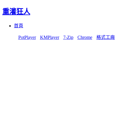
重灌狂人
Menu
Skip
首頁
to
content
PotPlayer
KMPlayer
7-Zip
Chrome
格式工廠