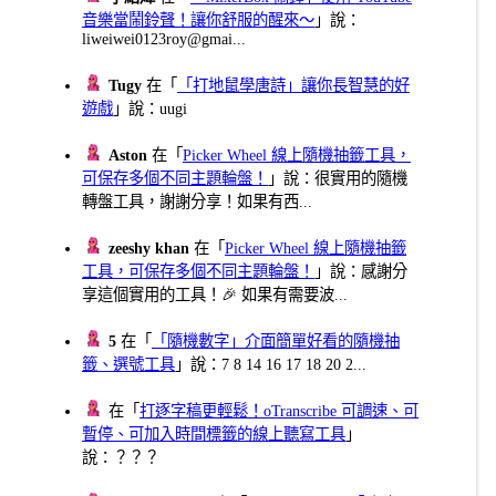
音樂當鬧鈴聲！讓你舒服的醒來～
」說：
liweiwei0123roy@gmai...
Tugy
在「
「打地鼠學唐詩」讓你長智慧的好
遊戲
」說：uugi
Aston
在「
Picker Wheel 線上隨機抽籤工具，
可保存多個不同主題輪盤！
」說：很實用的隨機
轉盤工具，謝謝分享！如果有西...
zeeshy khan
在「
Picker Wheel 線上隨機抽籤
工具，可保存多個不同主題輪盤！
」說：感謝分
享這個實用的工具！🎉 如果有需要波...
5
在「
「隨機數字」介面簡單好看的隨機抽
籤、選號工具
」說：7 8 14 16 17 18 20 2...
在「
打逐字稿更輕鬆！oTranscribe 可調速、可
暫停、可加入時間標籤的線上聽寫工具
」
說：？？？