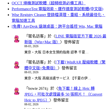
OCCT 燒機測試軟體（超頻檢測必備工具）
PerformanceTest 電腦效能、運作速度測試軟體(中文版)
Wise Registry Cleaner 登錄檔清理、重組、系統最佳化、
電腦加速工具
[免費] AnyDesk 遠端桌面：跨平台遙控 Win, Mac 電腦
「
匿名訪客
」於〈
LINE 電腦版官方下載 2026 最
新版（Win+Mac 版）
〉發佈留言
08-03, 2026
東京・大阪 日本女生預約指南 認準 千夏…
「
匿名訪客
」於〈
[下載] WinRAR 壓縮軟體（繁
體中文版+免費版）
〉發佈留言
08-03, 2026
東京・大阪 高級派遣サービス 【千夏の伊…
「
bowie 2674
」於〈
免下載！線上 Heic 轉
JPEG，可批次處理最多 50 張照片！（Convert
Heic to JPEG）
〉發佈留言
08-02, 2026