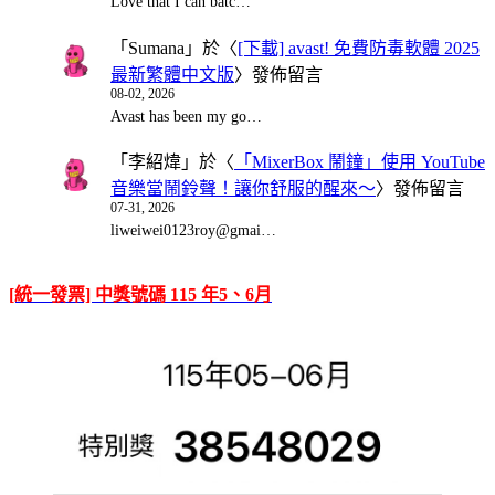
Love that I can batc…
「
Sumana
」於〈
[下載] avast! 免費防毒軟體 2025
最新繁體中文版
〉發佈留言
08-02, 2026
Avast has been my go…
「
李紹煒
」於〈
「MixerBox 鬧鐘」使用 YouTube
音樂當鬧鈴聲！讓你舒服的醒來～
〉發佈留言
07-31, 2026
liweiwei0123roy@gmai…
[統一發票] 中獎號碼 115 年5、6月