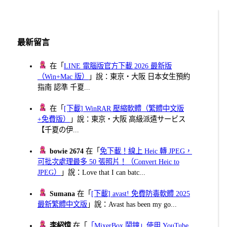
最新留言
在「
LINE 電腦版官方下載 2026 最新版
（Win+Mac 版）
」說：東京・大阪 日本女生預約
指南 認準 千夏...
在「
[下載] WinRAR 壓縮軟體（繁體中文版
+免費版）
」說：東京・大阪 高級派遣サービス
【千夏の伊...
bowie 2674
在「
免下載！線上 Heic 轉 JPEG，
可批次處理最多 50 張照片！（Convert Heic to
JPEG）
」說：Love that I can batc...
Sumana
在「
[下載] avast! 免費防毒軟體 2025
最新繁體中文版
」說：Avast has been my go...
李紹煒
在「
「MixerBox 鬧鐘」使用 YouTube