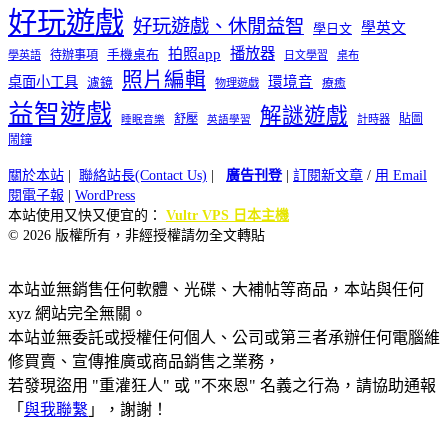
好玩遊戲
好玩遊戲、休閒益智
學英文
學日文
播放器
拍照app
待辦事項
手機桌布
學英語
日文學習
桌布
照片編輯
桌面小工具
環境音
濾鏡
療癒
物理遊戲
益智遊戲
解謎遊戲
舒壓
貼圖
計時器
睡眠音樂
英語學習
鬧鐘
關於本站
|
聯絡站長(Contact Us)
|
廣告刊登
|
訂閱新文章
/
用 Email
閱電子報
|
WordPress
本站使用又快又便宜的：
Vultr VPS 日本主機
© 2026 版權所有，非經授權請勿全文轉貼
本站並無銷售任何軟體、光碟、大補帖等商品，本站與任何
xyz 網站完全無關。
本站並無委託或授權任何個人、公司或第三者承辦任何電腦維
修買賣、宣傳推廣或商品銷售之業務，
若發現盜用 "重灌狂人" 或 "不來恩" 名義之行為，請協助通報
「
與我聯繫
」，謝謝！