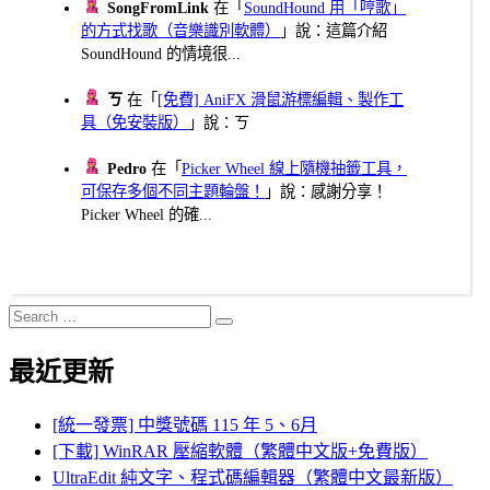
SongFromLink
在「
SoundHound 用「哼歌」
的方式找歌（音樂識別軟體）
」說：這篇介紹
SoundHound 的情境很...
ㄎ
在「
[免費] AniFX 滑鼠游標編輯、製作工
具（免安裝版）
」說：ㄎ
Pedro
在「
Picker Wheel 線上隨機抽籤工具，
可保存多個不同主題輪盤！
」說：感謝分享！
Picker Wheel 的確...
Search
Search
for:
最近更新
[統一發票] 中獎號碼 115 年 5、6月
[下載] WinRAR 壓縮軟體（繁體中文版+免費版）
UltraEdit 純文字、程式碼編輯器（繁體中文最新版）