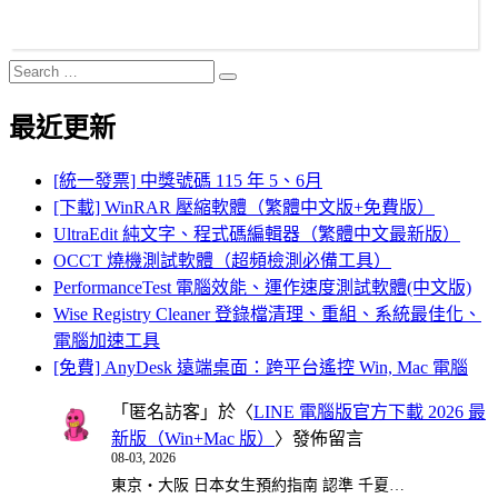
Search
Search
for:
最近更新
[統一發票] 中獎號碼 115 年 5、6月
[下載] WinRAR 壓縮軟體（繁體中文版+免費版）
UltraEdit 純文字、程式碼編輯器（繁體中文最新版）
OCCT 燒機測試軟體（超頻檢測必備工具）
PerformanceTest 電腦效能、運作速度測試軟體(中文版)
Wise Registry Cleaner 登錄檔清理、重組、系統最佳化、
電腦加速工具
[免費] AnyDesk 遠端桌面：跨平台遙控 Win, Mac 電腦
「
匿名訪客
」於〈
LINE 電腦版官方下載 2026 最
新版（Win+Mac 版）
〉發佈留言
08-03, 2026
東京・大阪 日本女生預約指南 認準 千夏…