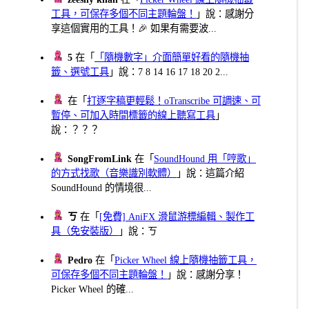
工具，可保存多個不同主題輪盤！
」說：感謝分
享這個實用的工具！🎉 如果有需要波...
5
在「
「隨機數字」介面簡單好看的隨機抽
籤、選號工具
」說：7 8 14 16 17 18 20 2...
在「
打逐字稿更輕鬆！oTranscribe 可調速、可
暫停、可加入時間標籤的線上聽寫工具
」
說：？？？
SongFromLink
在「
SoundHound 用「哼歌」
的方式找歌（音樂識別軟體）
」說：這篇介紹
SoundHound 的情境很...
ㄎ
在「
[免費] AniFX 滑鼠游標編輯、製作工
具（免安裝版）
」說：ㄎ
Pedro
在「
Picker Wheel 線上隨機抽籤工具，
可保存多個不同主題輪盤！
」說：感謝分享！
Picker Wheel 的確...