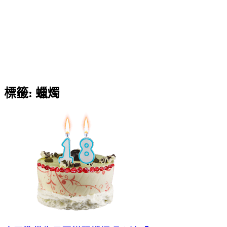
標籤:
蠟燭