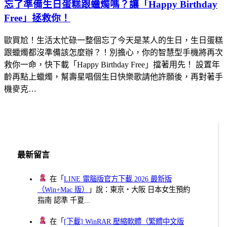
忘了準備生日蛋糕跟蠟燭嗎？讓「Happy Birthday
Free」拯救你！
歐買尬！生活太忙碌一整個忘了今天是某人的生日，生日蛋糕
跟蠟燭都沒準備該怎麼辦？！別擔心，你的智慧型手機將再次
救你一命，快下載「Happy Birthday Free」擋著用先！ 設置年
齡再點上蠟燭，幫壽星唱個生日快樂歌請他許願後，再對著手
機麥克…
最新留言
在「
LINE 電腦版官方下載 2026 最新版
（Win+Mac 版）
」說：東京・大阪 日本女生預約
指南 認準 千夏...
在「
[下載] WinRAR 壓縮軟體（繁體中文版