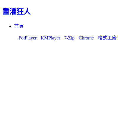
重灌狂人
Menu
Skip
首頁
to
content
PotPlayer
KMPlayer
7-Zip
Chrome
格式工廠