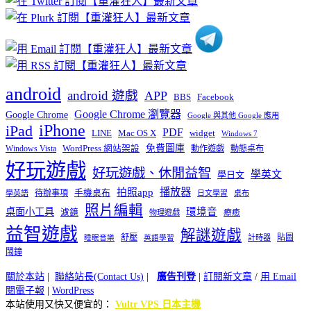
類
android
android 遊戲
APP
BBS
Facebook
Google Chrome 瀏覽器
Google Chrome
Google 與其他 Google 應用
iPhone
iPad
PDF
widget
LINE
Mac OS X
Windows 7
免費圖庫
Windows Vista
WordPress 網站架設
動作遊戲
動態桌布
好玩遊戲
好玩遊戲、休閒益智
學英文
學日文
播放器
拍照app
待辦事項
手機桌布
學英語
日文學習
桌布
照片編輯
桌面小工具
環境音
濾鏡
療癒
物理遊戲
益智遊戲
解謎遊戲
舒壓
貼圖
計時器
睡眠音樂
英語學習
鬧鐘
關於本站
|
聯絡站長(Contact Us)
|
廣告刊登
|
訂閱新文章
/
用 Email
閱電子報
|
WordPress
本站使用又快又便宜的：
Vultr VPS 日本主機