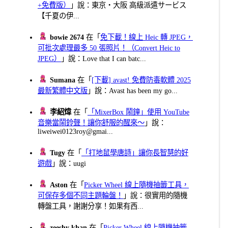
+免費版）
」說：東京・大阪 高級派遣サービス
【千夏の伊...
bowie 2674
在「
免下載！線上 Heic 轉 JPEG，
可批次處理最多 50 張照片！（Convert Heic to
JPEG）
」說：Love that I can batc...
Sumana
在「
[下載] avast! 免費防毒軟體 2025
最新繁體中文版
」說：Avast has been my go...
李紹煒
在「
「MixerBox 鬧鐘」使用 YouTube
音樂當鬧鈴聲！讓你舒服的醒來～
」說：
liweiwei0123roy@gmai...
Tugy
在「
「打地鼠學唐詩」讓你長智慧的好
遊戲
」說：uugi
Aston
在「
Picker Wheel 線上隨機抽籤工具，
可保存多個不同主題輪盤！
」說：很實用的隨機
轉盤工具，謝謝分享！如果有西...
zeeshy khan
在「
Picker Wheel 線上隨機抽籤