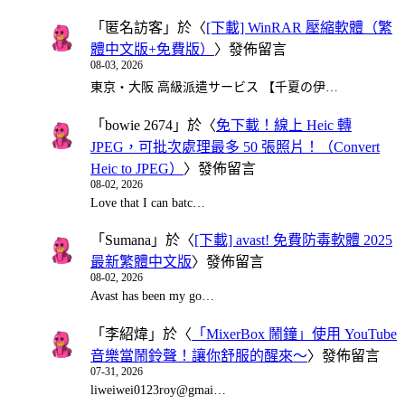
「
匿名訪客
」於〈
[下載] WinRAR 壓縮軟體（繁
體中文版+免費版）
〉發佈留言
08-03, 2026
東京・大阪 高級派遣サービス 【千夏の伊…
「
bowie 2674
」於〈
免下載！線上 Heic 轉
JPEG，可批次處理最多 50 張照片！（Convert
Heic to JPEG）
〉發佈留言
08-02, 2026
Love that I can batc…
「
Sumana
」於〈
[下載] avast! 免費防毒軟體 2025
最新繁體中文版
〉發佈留言
08-02, 2026
Avast has been my go…
「
李紹煒
」於〈
「MixerBox 鬧鐘」使用 YouTube
音樂當鬧鈴聲！讓你舒服的醒來～
〉發佈留言
07-31, 2026
liweiwei0123roy@gmai…