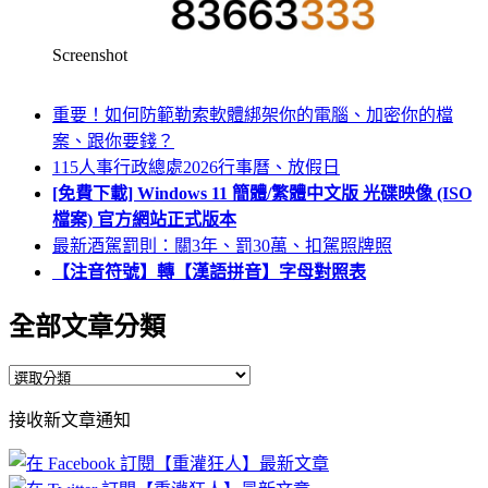
Screenshot
重要！如何防範勒索軟體綁架你的電腦、加密你的檔
案、跟你要錢？
115人事行政總處2026行事曆、放假日
[免費下載] Windows 11 簡體/繁體中文版 光碟映像 (ISO
檔案) 官方網站正式版本
最新酒駕罰則：關3年、罰30萬、扣駕照牌照
【注音符號】轉【漢語拼音】字母對照表
全部文章分類
全
部
接收新文章通知
文
章
分