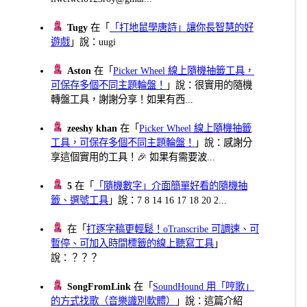
Tugy
在「
「打地鼠學唐詩」讓你長智慧的好
遊戲
」說：uugi
Aston
在「
Picker Wheel 線上隨機抽籤工具，
可保存多個不同主題輪盤！
」說：很實用的隨機
轉盤工具，謝謝分享！如果有西...
zeeshy khan
在「
Picker Wheel 線上隨機抽籤
工具，可保存多個不同主題輪盤！
」說：感謝分
享這個實用的工具！🎉 如果有需要波...
5
在「
「隨機數字」介面簡單好看的隨機抽
籤、選號工具
」說：7 8 14 16 17 18 20 2...
在「
打逐字稿更輕鬆！oTranscribe 可調速、可
暫停、可加入時間標籤的線上聽寫工具
」
說：？？？
SongFromLink
在「
SoundHound 用「哼歌」
的方式找歌（音樂識別軟體）
」說：這篇介紹