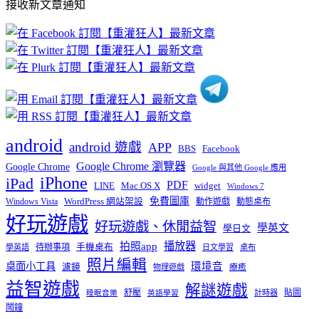
接收新文章通知
文
章
分
類
android
android 遊戲
APP
BBS
Facebook
Google Chrome 瀏覽器
Google Chrome
Google 與其他 Google 應用
iPhone
iPad
PDF
widget
LINE
Mac OS X
Windows 7
免費圖庫
Windows Vista
WordPress 網站架設
動作遊戲
動態桌布
好玩遊戲
好玩遊戲、休閒益智
學英文
學日文
播放器
拍照app
待辦事項
手機桌布
學英語
日文學習
桌布
照片編輯
桌面小工具
環境音
濾鏡
療癒
物理遊戲
益智遊戲
解謎遊戲
舒壓
貼圖
計時器
睡眠音樂
英語學習
鬧鐘