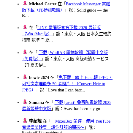
Michael Carter
在「
Facebook Messenger 電腦
版下載（FB傳訊軟體）
」說：Solid guide — the
lo...
在「
LINE 電腦版官方下載 2026 最新版
（Win+Mac 版）
」說：東京・大阪 日本女生預約
指南 認準 千夏...
在「
[下載] WinRAR 壓縮軟體（繁體中文版
+免費版）
」說：東京・大阪 高級派遣サービス
【千夏の伊...
bowie 2674
在「
免下載！線上 Heic 轉 JPEG，
可批次處理最多 50 張照片！（Convert Heic to
JPEG）
」說：Love that I can batc...
Sumana
在「
[下載] avast! 免費防毒軟體 2025
最新繁體中文版
」說：Avast has been my go...
李紹煒
在「
「MixerBox 鬧鐘」使用 YouTube
音樂當鬧鈴聲！讓你舒服的醒來～
」說：
liweiwei0123roy@gmai...