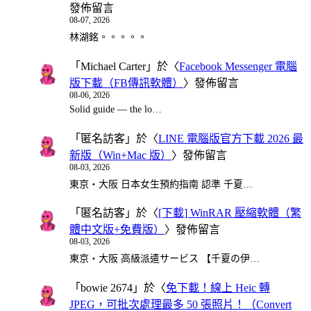
發佈留言
08-07, 2026
林湖銘。。。。。
「
Michael Carter
」於〈
Facebook Messenger 電腦
版下載（FB傳訊軟體）
〉發佈留言
08-06, 2026
Solid guide — the lo…
「
匿名訪客
」於〈
LINE 電腦版官方下載 2026 最
新版（Win+Mac 版）
〉發佈留言
08-03, 2026
東京・大阪 日本女生預約指南 認準 千夏…
「
匿名訪客
」於〈
[下載] WinRAR 壓縮軟體（繁
體中文版+免費版）
〉發佈留言
08-03, 2026
東京・大阪 高級派遣サービス 【千夏の伊…
「
bowie 2674
」於〈
免下載！線上 Heic 轉
JPEG，可批次處理最多 50 張照片！（Convert