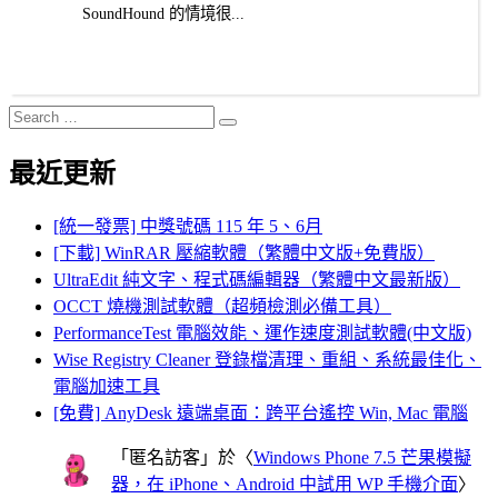
SoundHound 的情境很...
Search
Search
for:
最近更新
[統一發票] 中獎號碼 115 年 5、6月
[下載] WinRAR 壓縮軟體（繁體中文版+免費版）
UltraEdit 純文字、程式碼編輯器（繁體中文最新版）
OCCT 燒機測試軟體（超頻檢測必備工具）
PerformanceTest 電腦效能、運作速度測試軟體(中文版)
Wise Registry Cleaner 登錄檔清理、重組、系統最佳化、
電腦加速工具
[免費] AnyDesk 遠端桌面：跨平台遙控 Win, Mac 電腦
「
匿名訪客
」於〈
Windows Phone 7.5 芒果模擬
器，在 iPhone、Android 中試用 WP 手機介面
〉