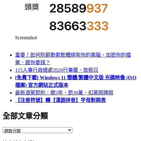
Screenshot
重要！如何防範勒索軟體綁架你的電腦、加密你的檔
案、跟你要錢？
115人事行政總處2026行事曆、放假日
[免費下載] Windows 11 簡體/繁體中文版 光碟映像 (ISO
檔案) 官方網站正式版本
最新酒駕罰則：關3年、罰30萬、扣駕照牌照
【注音符號】轉【漢語拼音】字母對照表
全部文章分類
全
部