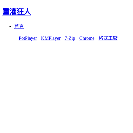
重灌狂人
Menu
Skip
首頁
to
content
PotPlayer
KMPlayer
7-Zip
Chrome
格式工廠