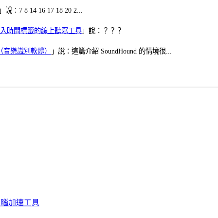
」說：7 8 14 16 17 18 20 2...
、可加入時間標籤的線上聽寫工具
」說：？？？
找歌（音樂識別軟體）
」說：這篇介紹 SoundHound 的情境很...
化、電腦加速工具