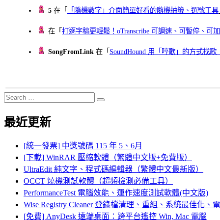
5
在「
「隨機數字」介面簡單好看的隨機抽籤、選號工具
在「
打逐字稿更輕鬆！oTranscribe 可調速、可暫停
SongFromLink
在「
SoundHound 用「哼歌」的方式
Search
Search
for:
最近更新
[統一發票] 中獎號碼 115 年 5、6月
[下載] WinRAR 壓縮軟體（繁體中文版+免費版）
UltraEdit 純文字、程式碼編輯器（繁體中文最新版）
OCCT 燒機測試軟體（超頻檢測必備工具）
PerformanceTest 電腦效能、運作速度測試軟體(中文版)
Wise Registry Cleaner 登錄檔清理、重組、系統最佳
[免費] AnyDesk 遠端桌面：跨平台遙控 Win, Mac 電腦