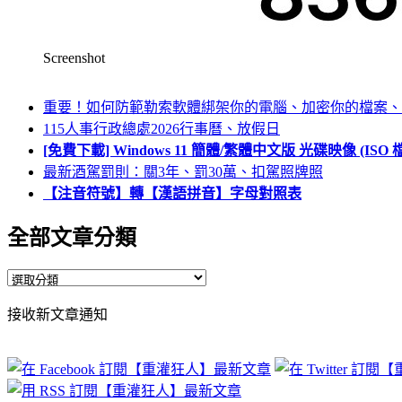
Screenshot
重要！如何防範勒索軟體綁架你的電腦、加密你的檔案、
115人事行政總處2026行事曆、放假日
[免費下載] Windows 11 簡體/繁體中文版 光碟映像 (IS
最新酒駕罰則：關3年、罰30萬、扣駕照牌照
【注音符號】轉【漢語拼音】字母對照表
全部文章分類
全
部
接收新文章通知
文
章
分
類