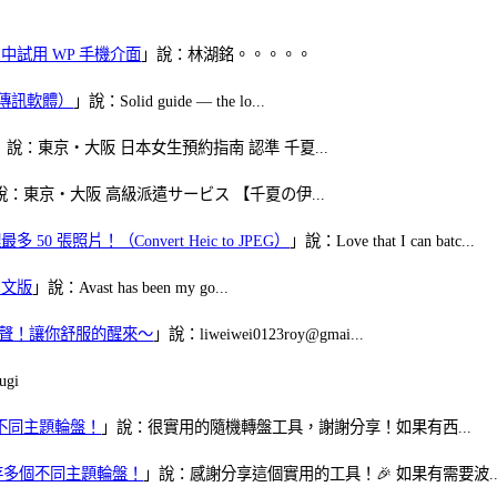
oid 中試用 WP 手機介面
」說：林湖銘。。。。。
（FB傳訊軟體）
」說：Solid guide — the lo...
」說：東京・大阪 日本女生預約指南 認準 千夏...
說：東京・大阪 高級派遣サービス 【千夏の伊...
50 張照片！（Convert Heic to JPEG）
」說：Love that I can batc...
體中文版
」說：Avast has been my go...
當鬧鈴聲！讓你舒服的醒來～
」說：liweiwei0123roy@gmai...
gi
多個不同主題輪盤！
」說：很實用的隨機轉盤工具，謝謝分享！如果有西...
可保存多個不同主題輪盤！
」說：感謝分享這個實用的工具！🎉 如果有需要波..