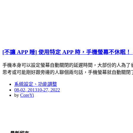
[不讓 APP 睡] 使用特定 APP 時，手機螢幕不休眠！ (A
手機本身可以設定螢幕自動關閉的延遲時間，大部份的人為了省電
思考或可能剛好跟旁邊的人聊個兩句話，手機螢幕就自動關閉
系統設定、功能調整
Posted
08-02, 2013
10-27, 2022
on
by
CoreYi