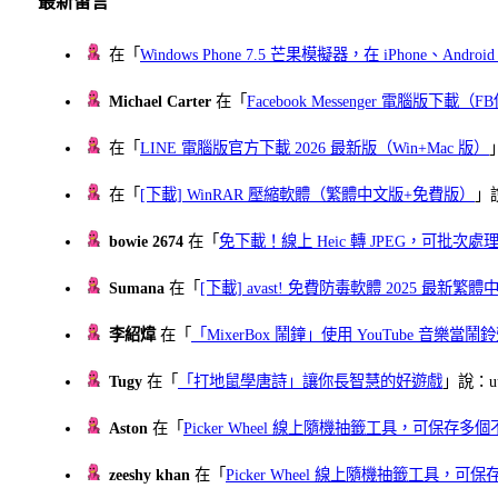
最新留言
在「
Windows Phone 7.5 芒果模擬器，在 iPhone、Andr
Michael Carter
在「
Facebook Messenger 電腦版下載
在「
LINE 電腦版官方下載 2026 最新版（Win+Mac 版）
在「
[下載] WinRAR 壓縮軟體（繁體中文版+免費版）
」
bowie 2674
在「
免下載！線上 Heic 轉 JPEG，可批次處理最多 
Sumana
在「
[下載] avast! 免費防毒軟體 2025 最新繁
李紹煒
在「
「MixerBox 鬧鐘」使用 YouTube 音樂
Tugy
在「
「打地鼠學唐詩」讓你長智慧的好遊戲
」說：uu
Aston
在「
Picker Wheel 線上隨機抽籤工具，可保存
zeeshy khan
在「
Picker Wheel 線上隨機抽籤工具，