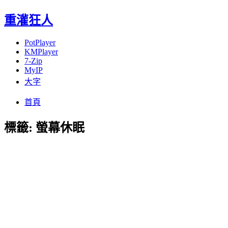
重灌狂人
PotPlayer
KMPlayer
7-Zip
MyIP
大字
Menu
Skip
首頁
to
content
標籤:
螢幕休眠