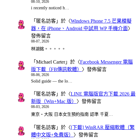
08-10, 2026
i recently noticed h…
「
匿名訪客
」於〈
Windows Phone 7.5 芒果模擬
器，在 iPhone、Android 中試用 WP 手機介面
〉
發佈留言
08-07, 2026
林湖銘。。。。。
「
Michael Carter
」於〈
Facebook Messenger 電腦
版下載（FB傳訊軟體）
〉發佈留言
08-06, 2026
Solid guide — the lo…
「
匿名訪客
」於〈
LINE 電腦版官方下載 2026 最
新版（Win+Mac 版）
〉發佈留言
08-03, 2026
東京・大阪 日本女生預約指南 認準 千夏…
「
匿名訪客
」於〈
[下載] WinRAR 壓縮軟體（繁
體中文版+免費版）
〉發佈留言