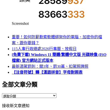
Screenshot
重要！如何防範勒索軟體綁架你的電腦、加密你的檔
案、跟你要錢？
115人事行政總處2026行事曆、放假日
[免費下載] Windows 11 簡體/繁體中文版 光碟映像 (ISO
檔案) 官方網站正式版本
最新酒駕罰則：關3年、罰30萬、扣駕照牌照
【注音符號】轉【漢語拼音】字母對照表
全部文章分類
全
部
接收新文章通知
文