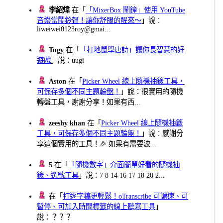
李紹煒
在「
「MixerBox 鬧鐘」使用 YouTube
音樂當鬧鈴聲！讓你舒服的醒來～
」說：
liweiwei0123roy@gmai...
Tugy
在「
「打地鼠學唐詩」讓你長智慧的好
遊戲
」說：uugi
Aston
在「
Picker Wheel 線上隨機抽籤工具，
可保存多個不同主題輪盤！
」說：很實用的隨機
轉盤工具，謝謝分享！如果有西...
zeeshy khan
在「
Picker Wheel 線上隨機抽籤
工具，可保存多個不同主題輪盤！
」說：感謝分
享這個實用的工具！🎉 如果有需要波...
5
在「
「隨機數字」介面簡單好看的隨機抽
籤、選號工具
」說：7 8 14 16 17 18 20 2...
在「
打逐字稿更輕鬆！oTranscribe 可調速、可
暫停、可加入時間標籤的線上聽寫工具
」
說：？？？