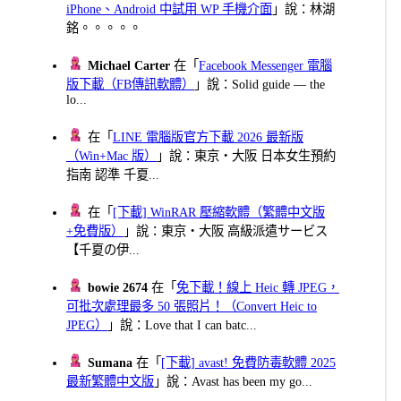
iPhone、Android 中試用 WP 手機介面
」說：林湖
銘。。。。。
Michael Carter
在「
Facebook Messenger 電腦
版下載（FB傳訊軟體）
」說：Solid guide — the
lo...
在「
LINE 電腦版官方下載 2026 最新版
（Win+Mac 版）
」說：東京・大阪 日本女生預約
指南 認準 千夏...
在「
[下載] WinRAR 壓縮軟體（繁體中文版
+免費版）
」說：東京・大阪 高級派遣サービス
【千夏の伊...
bowie 2674
在「
免下載！線上 Heic 轉 JPEG，
可批次處理最多 50 張照片！（Convert Heic to
JPEG）
」說：Love that I can batc...
Sumana
在「
[下載] avast! 免費防毒軟體 2025
最新繁體中文版
」說：Avast has been my go...