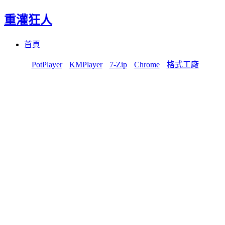
重灌狂人
Menu
Skip
首頁
to
content
PotPlayer
KMPlayer
7-Zip
Chrome
格式工廠