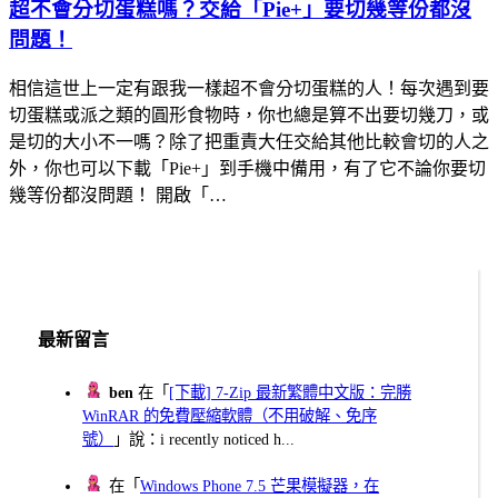
超不會分切蛋糕嗎？交給「Pie+」要切幾等份都沒
問題！
相信這世上一定有跟我一樣超不會分切蛋糕的人！每次遇到要
切蛋糕或派之類的圓形食物時，你也總是算不出要切幾刀，或
是切的大小不一嗎？除了把重責大任交給其他比較會切的人之
外，你也可以下載「Pie+」到手機中備用，有了它不論你要切
幾等份都沒問題！ 開啟「…
最新留言
ben
在「
[下載] 7-Zip 最新繁體中文版：完勝
WinRAR 的免費壓縮軟體（不用破解、免序
號）
」說：i recently noticed h...
在「
Windows Phone 7.5 芒果模擬器，在