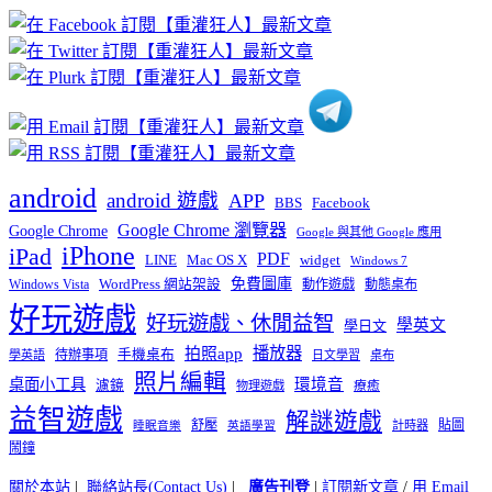
章
分
類
android
android 遊戲
APP
BBS
Facebook
Google Chrome 瀏覽器
Google Chrome
Google 與其他 Google 應用
iPhone
iPad
PDF
widget
LINE
Mac OS X
Windows 7
免費圖庫
Windows Vista
WordPress 網站架設
動作遊戲
動態桌布
好玩遊戲
好玩遊戲、休閒益智
學英文
學日文
播放器
拍照app
待辦事項
手機桌布
學英語
日文學習
桌布
照片編輯
桌面小工具
環境音
濾鏡
療癒
物理遊戲
益智遊戲
解謎遊戲
舒壓
貼圖
計時器
睡眠音樂
英語學習
鬧鐘
關於本站
|
聯絡站長(Contact Us)
|
廣告刊登
|
訂閱新文章
/
用 Email