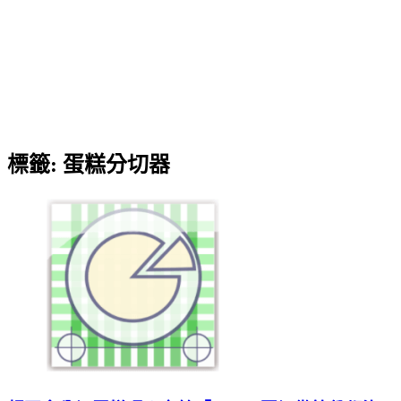
標籤:
蛋糕分切器