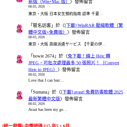
新版（Win+Mac 版）
〉發佈留言
08-03, 2026
東京・大阪 日本女生預約指南 認準 千夏…
「
匿名訪客
」於〈
[下載] WinRAR 壓縮軟體（繁
體中文版+免費版）
〉發佈留言
08-03, 2026
東京・大阪 高級派遣サービス 【千夏の伊…
「
bowie 2674
」於〈
免下載！線上 Heic 轉
JPEG，可批次處理最多 50 張照片！（Convert
Heic to JPEG）
〉發佈留言
08-02, 2026
Love that I can batc…
「
Sumana
」於〈
[下載] avast! 免費防毒軟體 2025
最新繁體中文版
〉發佈留言
08-02, 2026
Avast has been my go…
[統一發票] 中獎號碼 115 年5、6月