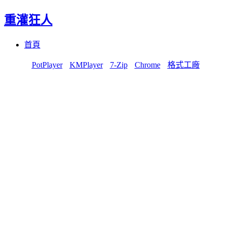
重灌狂人
Menu
Skip
首頁
to
content
PotPlayer
KMPlayer
7-Zip
Chrome
格式工廠