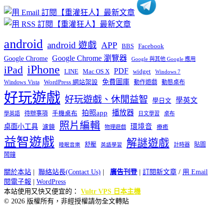
android
android 遊戲
APP
BBS
Facebook
Google Chrome 瀏覽器
Google Chrome
Google 與其他 Google 應用
iPhone
iPad
PDF
widget
LINE
Mac OS X
Windows 7
免費圖庫
Windows Vista
WordPress 網站架設
動作遊戲
動態桌布
好玩遊戲
好玩遊戲、休閒益智
學英文
學日文
播放器
拍照app
待辦事項
手機桌布
學英語
日文學習
桌布
照片編輯
桌面小工具
環境音
濾鏡
療癒
物理遊戲
益智遊戲
解謎遊戲
舒壓
貼圖
計時器
睡眠音樂
英語學習
鬧鐘
關於本站
|
聯絡站長(Contact Us)
|
廣告刊登
|
訂閱新文章
/
用 Email
閱電子報
|
WordPress
本站使用又快又便宜的：
Vultr VPS 日本主機
© 2026 版權所有，非經授權請勿全文轉貼