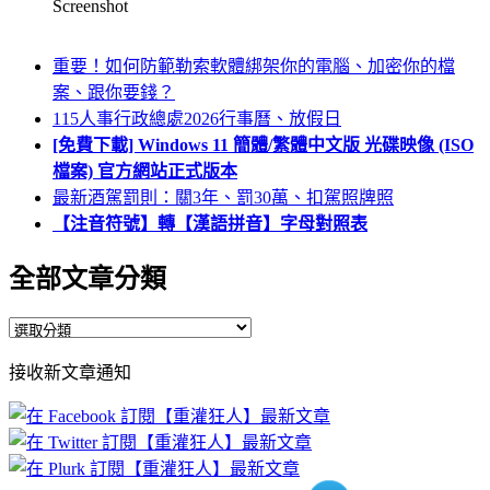
Screenshot
重要！如何防範勒索軟體綁架你的電腦、加密你的檔
案、跟你要錢？
115人事行政總處2026行事曆、放假日
[免費下載] Windows 11 簡體/繁體中文版 光碟映像 (ISO
檔案) 官方網站正式版本
最新酒駕罰則：關3年、罰30萬、扣駕照牌照
【注音符號】轉【漢語拼音】字母對照表
全部文章分類
全
部
接收新文章通知
文
章
分
類