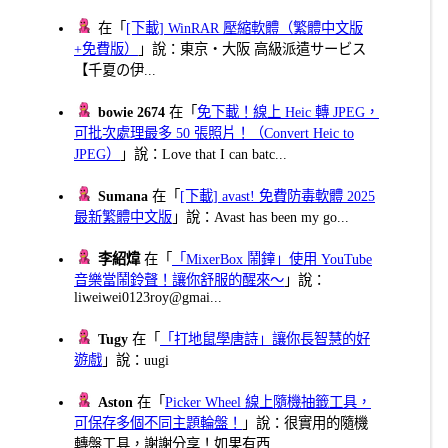
在「
[下載] WinRAR 壓縮軟體（繁體中文版
+免費版）
」說：東京・大阪 高級派遣サービス
【千夏の伊...
bowie 2674
在「
免下載！線上 Heic 轉 JPEG，
可批次處理最多 50 張照片！（Convert Heic to
JPEG）
」說：Love that I can batc...
Sumana
在「
[下載] avast! 免費防毒軟體 2025
最新繁體中文版
」說：Avast has been my go...
李紹煒
在「
「MixerBox 鬧鐘」使用 YouTube
音樂當鬧鈴聲！讓你舒服的醒來～
」說：
liweiwei0123roy@gmai...
Tugy
在「
「打地鼠學唐詩」讓你長智慧的好
遊戲
」說：uugi
Aston
在「
Picker Wheel 線上隨機抽籤工具，
可保存多個不同主題輪盤！
」說：很實用的隨機
轉盤工具，謝謝分享！如果有西...