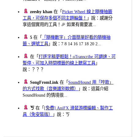
zeeshy khan
在「
Picker Wheel 線上隨機抽籤
工具，可保存多個不同主題輪盤！
」說：感謝分
享這個實用的工具！🎉 如果有需要波...
5
在「
「隨機數字」介面簡單好看的隨機抽
籤、選號工具
」說：7 8 14 16 17 18 20 2...
在「
打逐字稿更輕鬆！oTranscribe 可調速、可
暫停、可加入時間標籤的線上聽寫工具
」
說：？？？
SongFromLink
在「
SoundHound 用「哼歌」
的方式找歌（音樂識別軟體）
」說：這篇介紹
SoundHound 的情境很...
ㄎ
在「
[免費] AniFX 滑鼠游標編輯、製作工
具（免安裝版）
」說：ㄎ