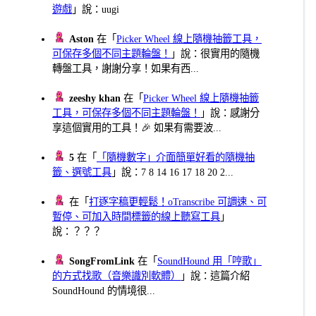
遊戲
」說：uugi
Aston
在「
Picker Wheel 線上隨機抽籤工具，
可保存多個不同主題輪盤！
」說：很實用的隨機
轉盤工具，謝謝分享！如果有西...
zeeshy khan
在「
Picker Wheel 線上隨機抽籤
工具，可保存多個不同主題輪盤！
」說：感謝分
享這個實用的工具！🎉 如果有需要波...
5
在「
「隨機數字」介面簡單好看的隨機抽
籤、選號工具
」說：7 8 14 16 17 18 20 2...
在「
打逐字稿更輕鬆！oTranscribe 可調速、可
暫停、可加入時間標籤的線上聽寫工具
」
說：？？？
SongFromLink
在「
SoundHound 用「哼歌」
的方式找歌（音樂識別軟體）
」說：這篇介紹
SoundHound 的情境很...