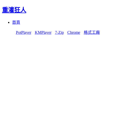
重灌狂人
Menu
Skip
首頁
to
content
PotPlayer
KMPlayer
7-Zip
Chrome
格式工廠