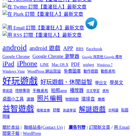
分
類
android
android 遊戲
APP
BBS
Facebook
Google Chrome 瀏覽器
Google Chrome
Google 與其他 Google 應用
iPhone
iPad
PDF
widget
LINE
Mac OS X
Windows 7
免費圖庫
Windows Vista
WordPress 網站架設
動作遊戲
動態桌布
好玩遊戲
好玩遊戲、休閒益智
學英文
學日文
播放器
拍照app
待辦事項
手機桌布
學英語
日文學習
桌布
照片編輯
桌面小工具
環境音
濾鏡
療癒
物理遊戲
益智遊戲
解謎遊戲
舒壓
貼圖
計時器
睡眠音樂
英語學習
鬧鐘
關於本站
|
聯絡站長(Contact Us)
|
廣告刊登
|
訂閱新文章
/
用 Email
閱電子報
|
WordPress