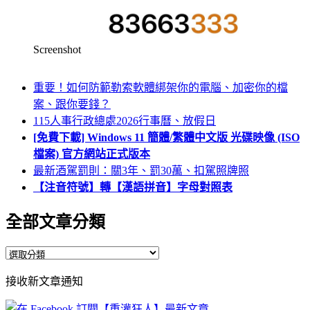
Screenshot
重要！如何防範勒索軟體綁架你的電腦、加密你的檔
案、跟你要錢？
115人事行政總處2026行事曆、放假日
[免費下載] Windows 11 簡體/繁體中文版 光碟映像 (ISO
檔案) 官方網站正式版本
最新酒駕罰則：關3年、罰30萬、扣駕照牌照
【注音符號】轉【漢語拼音】字母對照表
全部文章分類
全
部
接收新文章通知
文
章