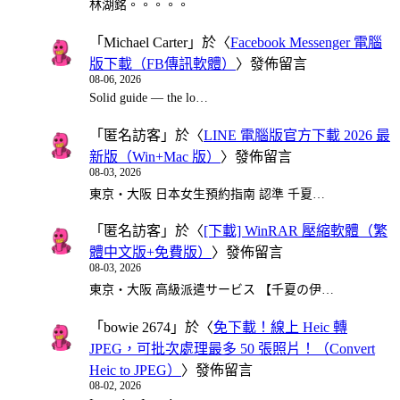
林湖銘。。。。。
「
Michael Carter
」於〈
Facebook Messenger 電腦
版下載（FB傳訊軟體）
〉發佈留言
08-06, 2026
Solid guide — the lo…
「
匿名訪客
」於〈
LINE 電腦版官方下載 2026 最
新版（Win+Mac 版）
〉發佈留言
08-03, 2026
東京・大阪 日本女生預約指南 認準 千夏…
「
匿名訪客
」於〈
[下載] WinRAR 壓縮軟體（繁
體中文版+免費版）
〉發佈留言
08-03, 2026
東京・大阪 高級派遣サービス 【千夏の伊…
「
bowie 2674
」於〈
免下載！線上 Heic 轉
JPEG，可批次處理最多 50 張照片！（Convert
Heic to JPEG）
〉發佈留言
08-02, 2026