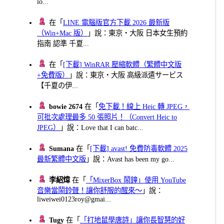
lo...
在「
LINE 電腦版官方下載 2026 最新版
（Win+Mac 版）
」說：東京・大阪 日本女生預約
指南 認準 千夏...
在「
[下載] WinRAR 壓縮軟體（繁體中文版
+免費版）
」說：東京・大阪 高級派遣サービス
【千夏の伊...
bowie 2674
在「
免下載！線上 Heic 轉 JPEG，
可批次處理最多 50 張照片！（Convert Heic to
JPEG）
」說：Love that I can batc...
Sumana
在「
[下載] avast! 免費防毒軟體 2025
最新繁體中文版
」說：Avast has been my go...
李紹煒
在「
「MixerBox 鬧鐘」使用 YouTube
音樂當鬧鈴聲！讓你舒服的醒來～
」說：
liweiwei0123roy@gmai...
Tugy
在「
「打地鼠學唐詩」讓你長智慧的好