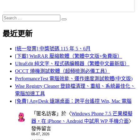
Search
Search
for:
最近更新
[統一發票] 中獎號碼 115 年 5、6月
[下載] WinRAR 壓縮軟體（繁體中文版+免費版）
UltraEdit 純文字、程式碼編輯器（繁體中文最新版）
OCCT 燒機測試軟體（超頻檢測必備工具）
PerformanceTest 電腦效能、運作速度測試軟體(中文版)
Wise Registry Cleaner 登錄檔清理、重組、系統最佳化、
電腦加速工具
[免費] AnyDesk 遠端桌面：跨平台遙控 Win, Mac 電腦
「
匿名訪客
」於〈
Windows Phone 7.5 芒果模擬
器，在 iPhone、Android 中試用 WP 手機介面
〉
發佈留言
08-07, 2026