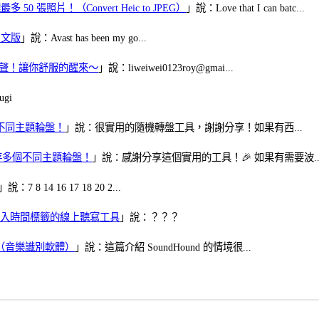
50 張照片！（Convert Heic to JPEG）
」說：Love that I can batc...
體中文版
」說：Avast has been my go...
當鬧鈴聲！讓你舒服的醒來～
」說：liweiwei0123roy@gmai...
gi
多個不同主題輪盤！
」說：很實用的隨機轉盤工具，謝謝分享！如果有西...
可保存多個不同主題輪盤！
」說：感謝分享這個實用的工具！🎉 如果有需要波..
」說：7 8 14 16 17 18 20 2...
、可加入時間標籤的線上聽寫工具
」說：？？？
找歌（音樂識別軟體）
」說：這篇介紹 SoundHound 的情境很...