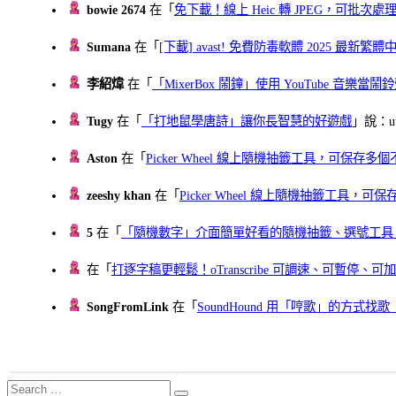
bowie 2674
在「
免下載！線上 Heic 轉 JPEG，可批次處理最多 
Sumana
在「
[下載] avast! 免費防毒軟體 2025 最新繁
李紹煒
在「
「MixerBox 鬧鐘」使用 YouTube 音樂
Tugy
在「
「打地鼠學唐詩」讓你長智慧的好遊戲
」說：uu
Aston
在「
Picker Wheel 線上隨機抽籤工具，可保存
zeeshy khan
在「
Picker Wheel 線上隨機抽籤工具，
5
在「
「隨機數字」介面簡單好看的隨機抽籤、選號工具
在「
打逐字稿更輕鬆！oTranscribe 可調速、可暫停
SongFromLink
在「
SoundHound 用「哼歌」的方式
Search