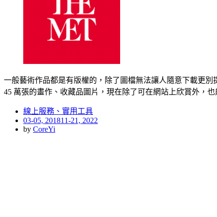
一般藝術作品都是有版權的，除了圖檔無法讓人隨意下載更別
45 萬張的畫作、收藏品圖片，現在除了可在網站上欣賞外，
線上服務、實用工具
Posted
03-05, 2018
11-21, 2022
on
by
CoreYi