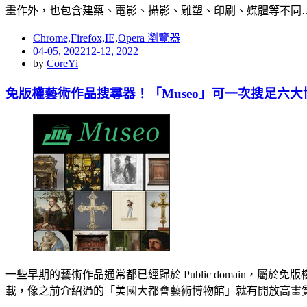
畫作外，也包含建築、電影、攝影、雕塑、印刷、媒體等不同
Chrome,Firefox,IE,Opera 瀏覽器
Posted
04-05, 2022
12-12, 2022
on
by
CoreYi
免版權藝術作品搜尋器！「Museo」可一次搜足六
一些早期的藝術作品通常都已經歸於 Public domain
載，像之前介紹過的「美國大都會藝術博物館」就有開放高畫