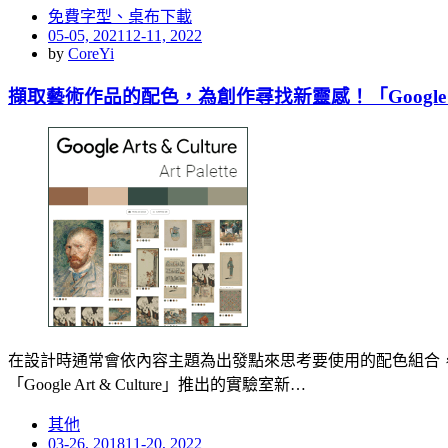
免費字型、桌布下載
Posted
05-05, 2021
12-11, 2022
on
by
CoreYi
擷取藝術作品的配色，為創作尋找新靈感！「Google Ar
在設計時通常會依內容主題為出發點來思考要使用的配色組合，但設
「Google Art & Culture」推出的實驗室新…
其他
Posted
03-26, 2018
11-20, 2022