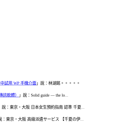
oid 中試用 WP 手機介面
」說：林湖銘。。。。。
（FB傳訊軟體）
」說：Solid guide — the lo...
」說：東京・大阪 日本女生預約指南 認準 千夏...
說：東京・大阪 高級派遣サービス 【千夏の伊...