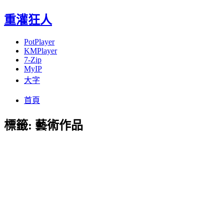
重灌狂人
PotPlayer
KMPlayer
7-Zip
MyIP
大字
Menu
Skip
首頁
to
content
標籤:
藝術作品