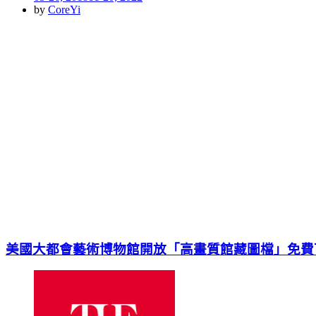
on
by
CoreYi
美國大都會藝術博物館開放「高畫質館藏圖檔」免費