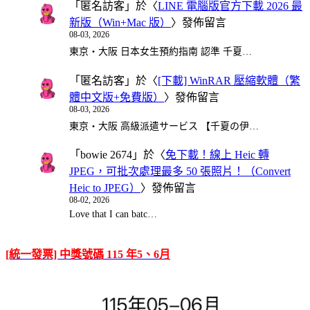
「
匿名訪客
」於〈
LINE 電腦版官方下載 2026 最
新版（Win+Mac 版）
〉發佈留言
08-03, 2026
東京・大阪 日本女生預約指南 認準 千夏…
「
匿名訪客
」於〈
[下載] WinRAR 壓縮軟體（繁
體中文版+免費版）
〉發佈留言
08-03, 2026
東京・大阪 高級派遣サービス 【千夏の伊…
「
bowie 2674
」於〈
免下載！線上 Heic 轉
JPEG，可批次處理最多 50 張照片！（Convert
Heic to JPEG）
〉發佈留言
08-02, 2026
Love that I can batc…
[統一發票] 中獎號碼 115 年5、6月