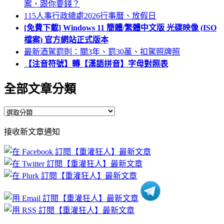
案、跟你要錢？
115人事行政總處2026行事曆、放假日
[免費下載] Windows 11 簡體/繁體中文版 光碟映像 (ISO
檔案) 官方網站正式版本
最新酒駕罰則：關3年、罰30萬、扣駕照牌照
【注音符號】轉【漢語拼音】字母對照表
全部文章分類
全
部
接收新文章通知
文
章
分
類