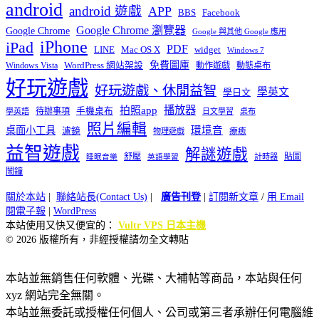
android
android 遊戲
APP
BBS
Facebook
Google Chrome 瀏覽器
Google Chrome
Google 與其他 Google 應用
iPhone
iPad
PDF
widget
LINE
Mac OS X
Windows 7
免費圖庫
Windows Vista
WordPress 網站架設
動作遊戲
動態桌布
好玩遊戲
好玩遊戲、休閒益智
學英文
學日文
播放器
拍照app
待辦事項
手機桌布
學英語
日文學習
桌布
照片編輯
桌面小工具
環境音
濾鏡
療癒
物理遊戲
益智遊戲
解謎遊戲
舒壓
貼圖
計時器
睡眠音樂
英語學習
鬧鐘
關於本站
|
聯絡站長(Contact Us)
|
廣告刊登
|
訂閱新文章
/
用 Email
閱電子報
|
WordPress
本站使用又快又便宜的：
Vultr VPS 日本主機
© 2026 版權所有，非經授權請勿全文轉貼
本站並無銷售任何軟體、光碟、大補帖等商品，本站與任何
xyz 網站完全無關。
本站並無委託或授權任何個人、公司或第三者承辦任何電腦維