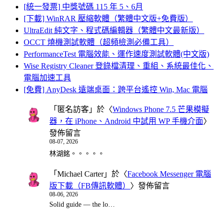
[統一發票] 中獎號碼 115 年 5、6月
[下載] WinRAR 壓縮軟體（繁體中文版+免費版）
UltraEdit 純文字、程式碼編輯器（繁體中文最新版）
OCCT 燒機測試軟體（超頻檢測必備工具）
PerformanceTest 電腦效能、運作速度測試軟體(中文版)
Wise Registry Cleaner 登錄檔清理、重組、系統最佳化、
電腦加速工具
[免費] AnyDesk 遠端桌面：跨平台遙控 Win, Mac 電腦
「
匿名訪客
」於〈
Windows Phone 7.5 芒果模擬
器，在 iPhone、Android 中試用 WP 手機介面
〉
發佈留言
08-07, 2026
林湖銘。。。。。
「
Michael Carter
」於〈
Facebook Messenger 電腦
版下載（FB傳訊軟體）
〉發佈留言
08-06, 2026
Solid guide — the lo…