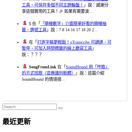
工具，可保存多個不同主題輪盤！
」說：感謝分
享這個實用的工具！🎉 如果有需要波...
5
在「
「隨機數字」介面簡單好看的隨機抽
籤、選號工具
」說：7 8 14 16 17 18 20 2...
在「
打逐字稿更輕鬆！oTranscribe 可調速、可
暫停、可加入時間標籤的線上聽寫工具
」
說：？？？
SongFromLink
在「
SoundHound 用「哼歌」
的方式找歌（音樂識別軟體）
」說：這篇介紹
SoundHound 的情境很...
Search
Search
for:
最近更新