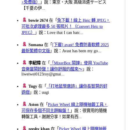
+免費版）
」說：東京・大阪 高級派遣サービス
【千夏の伊...
bowie 2674
在「
免下載！線上 Heic 轉 JPEG，
可批次處理最多 50 張照片！（Convert Heic to
JPEG）
」說：Love that I can batc...
Sumana
在「
[下載] avast! 免費防毒軟體 2025
最新繁體中文版
」說：Avast has been my go...
李紹煒
在「
「MixerBox 鬧鐘」使用 YouTube
音樂當鬧鈴聲！讓你舒服的醒來～
」說：
liweiwei0123roy@gmai...
Tugy
在「
「打地鼠學唐詩」讓你長智慧的好
遊戲
」說：uugi
Aston
在「
Picker Wheel 線上隨機抽籤工具，
可保存多個不同主題輪盤！
」說：很實用的隨機
轉盤工具，謝謝分享！如果有西...
zeeshy khan
在「
Picker Wheel 線上隨機抽籤