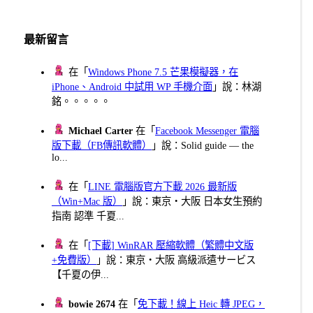
最新留言
在「
Windows Phone 7.5 芒果模擬器，在
iPhone、Android 中試用 WP 手機介面
」說：林湖
銘。。。。。
Michael Carter
在「
Facebook Messenger 電腦
版下載（FB傳訊軟體）
」說：Solid guide — the
lo...
在「
LINE 電腦版官方下載 2026 最新版
（Win+Mac 版）
」說：東京・大阪 日本女生預約
指南 認準 千夏...
在「
[下載] WinRAR 壓縮軟體（繁體中文版
+免費版）
」說：東京・大阪 高級派遣サービス
【千夏の伊...
bowie 2674
在「
免下載！線上 Heic 轉 JPEG，