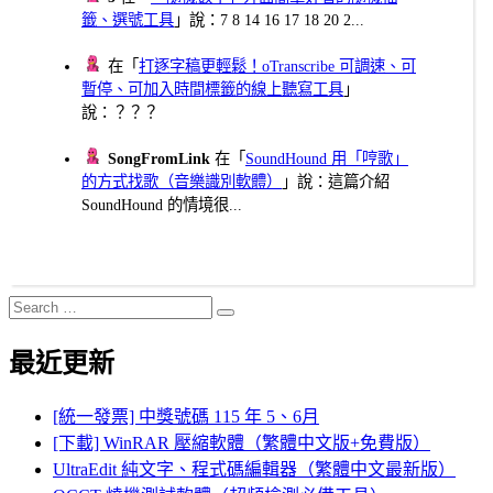
籤、選號工具
」說：7 8 14 16 17 18 20 2...
在「
打逐字稿更輕鬆！oTranscribe 可調速、可
暫停、可加入時間標籤的線上聽寫工具
」
說：？？？
SongFromLink
在「
SoundHound 用「哼歌」
的方式找歌（音樂識別軟體）
」說：這篇介紹
SoundHound 的情境很...
Search
Search
for:
最近更新
[統一發票] 中獎號碼 115 年 5、6月
[下載] WinRAR 壓縮軟體（繁體中文版+免費版）
UltraEdit 純文字、程式碼編輯器（繁體中文最新版）