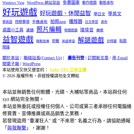
免費圖庫
Windows Vista
WordPress 網站架設
動作遊戲
動態桌布
好玩遊戲
好玩遊戲、休閒益智
學英文
學日文
播放器
拍照app
待辦事項
手機桌布
學英語
日文學習
桌布
照片編輯
桌面小工具
環境音
濾鏡
療癒
物理遊戲
益智遊戲
解謎遊戲
舒壓
貼圖
計時器
睡眠音樂
英語學習
鬧鐘
關於本站
|
聯絡站長(Contact Us)
|
廣告刊登
|
訂閱新文章
/
用 Email
閱電子報
|
WordPress
本站使用又快又便宜的：
Vultr VPS 日本主機
© 2026 版權所有，非經授權請勿全文轉貼
本站並無銷售任何軟體、光碟、大補帖等商品，本站與任何
xyz 網站完全無關。
本站並無委託或授權任何個人、公司或第三者承辦任何電腦維
修買賣、宣傳推廣或商品銷售之業務，
若發現盜用 "重灌狂人" 或 "不來恩" 名義之行為，請協助通報
「
與我聯繫
」，謝謝！