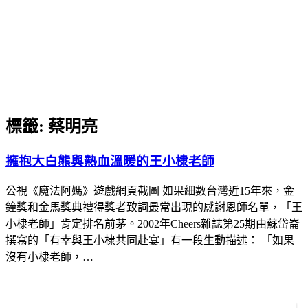
標籤:
蔡明亮
擁抱大白熊與熱血溫暖的王小棣老師
公視《魔法阿媽》遊戲網頁截圖 如果細數台灣近15年來，金
鐘獎和金馬獎典禮得獎者致詞最常出現的感謝恩師名單，「王
小棣老師」肯定排名前茅。2002年Cheers雜誌第25期由蘇岱崙
撰寫的「有幸與王小棣共同赴宴」有一段生動描述： 「如果
沒有小棣老師，…