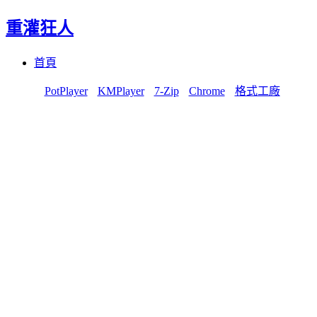
重灌狂人
Menu
Skip
首頁
to
content
PotPlayer
KMPlayer
7-Zip
Chrome
格式工廠