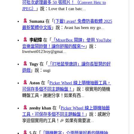
可批次處理最多 50 張照片！（Convert Heic to
JPEG）
」說：Love that I can batc...
Sumana
在「
[下載] avast! 免費防毒軟體 2025
最新繁體中文版
」說：Avast has been my go...
李紹煒
在「
「MixerBox 鬧鐘」使用 YouTube
音樂當鬧鈴聲！讓你舒服的醒來～
」說：
liweiwei0123roy@gmai...
Tugy
在「
「打地鼠學唐詩」讓你長智慧的好
遊戲
」說：uugi
Aston
在「
Picker Wheel 線上隨機抽籤工具，
可保存多個不同主題輪盤！
」說：很實用的隨機
轉盤工具，謝謝分享！如果有西...
zeeshy khan
在「
Picker Wheel 線上隨機抽籤
工具，可保存多個不同主題輪盤！
」說：感謝分
享這個實用的工具！🎉 如果有需要波...
5
在「
「隨機數字」介面簡單好看的隨機抽