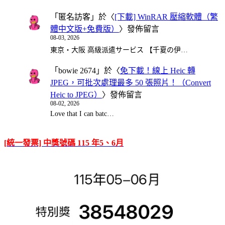
「
匿名訪客
」於〈
[下載] WinRAR 壓縮軟體（繁
體中文版+免費版）
〉發佈留言
08-03, 2026
東京・大阪 高級派遣サービス 【千夏の伊…
「
bowie 2674
」於〈
免下載！線上 Heic 轉
JPEG，可批次處理最多 50 張照片！（Convert
Heic to JPEG）
〉發佈留言
08-02, 2026
Love that I can batc…
[統一發票] 中獎號碼 115 年5、6月