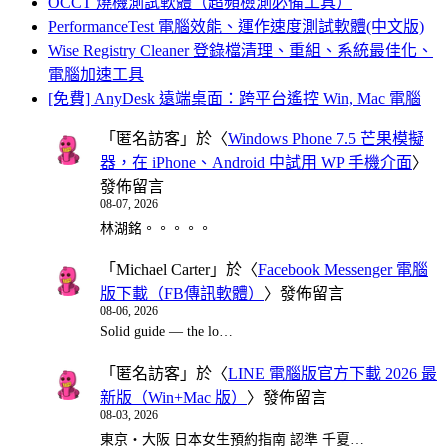
OCCT 燒機測試軟體（超頻檢測必備工具）
PerformanceTest 電腦效能、運作速度測試軟體(中文版)
Wise Registry Cleaner 登錄檔清理、重組、系統最佳化、
電腦加速工具
[免費] AnyDesk 遠端桌面：跨平台遙控 Win, Mac 電腦
「
匿名訪客
」於〈
Windows Phone 7.5 芒果模擬
器，在 iPhone、Android 中試用 WP 手機介面
〉
發佈留言
08-07, 2026
林湖銘。。。。。
「
Michael Carter
」於〈
Facebook Messenger 電腦
版下載（FB傳訊軟體）
〉發佈留言
08-06, 2026
Solid guide — the lo…
「
匿名訪客
」於〈
LINE 電腦版官方下載 2026 最
新版（Win+Mac 版）
〉發佈留言
08-03, 2026
東京・大阪 日本女生預約指南 認準 千夏…