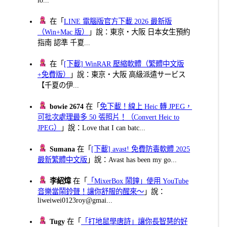
在「
LINE 電腦版官方下載 2026 最新版
（Win+Mac 版）
」說：東京・大阪 日本女生預約
指南 認準 千夏...
在「
[下載] WinRAR 壓縮軟體（繁體中文版
+免費版）
」說：東京・大阪 高級派遣サービス
【千夏の伊...
bowie 2674
在「
免下載！線上 Heic 轉 JPEG，
可批次處理最多 50 張照片！（Convert Heic to
JPEG）
」說：Love that I can batc...
Sumana
在「
[下載] avast! 免費防毒軟體 2025
最新繁體中文版
」說：Avast has been my go...
李紹煒
在「
「MixerBox 鬧鐘」使用 YouTube
音樂當鬧鈴聲！讓你舒服的醒來～
」說：
liweiwei0123roy@gmai...
Tugy
在「
「打地鼠學唐詩」讓你長智慧的好