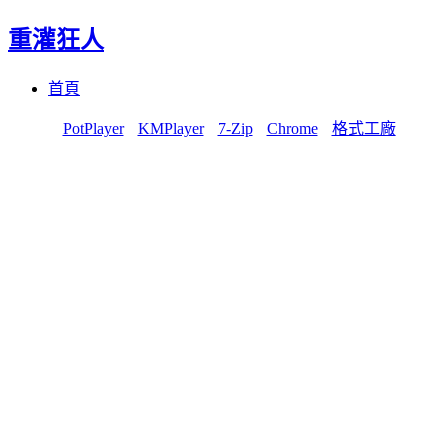
重灌狂人
Menu
Skip
首頁
to
content
PotPlayer
KMPlayer
7-Zip
Chrome
格式工廠