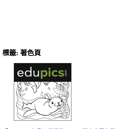
標籤:
著色頁