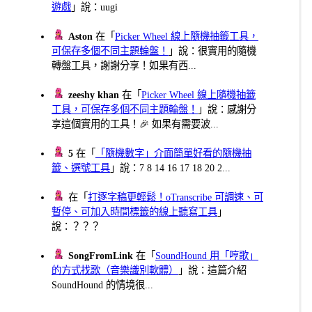
遊戲
」說：uugi
Aston
在「
Picker Wheel 線上隨機抽籤工具，
可保存多個不同主題輪盤！
」說：很實用的隨機
轉盤工具，謝謝分享！如果有西...
zeeshy khan
在「
Picker Wheel 線上隨機抽籤
工具，可保存多個不同主題輪盤！
」說：感謝分
享這個實用的工具！🎉 如果有需要波...
5
在「
「隨機數字」介面簡單好看的隨機抽
籤、選號工具
」說：7 8 14 16 17 18 20 2...
在「
打逐字稿更輕鬆！oTranscribe 可調速、可
暫停、可加入時間標籤的線上聽寫工具
」
說：？？？
SongFromLink
在「
SoundHound 用「哼歌」
的方式找歌（音樂識別軟體）
」說：這篇介紹
SoundHound 的情境很...