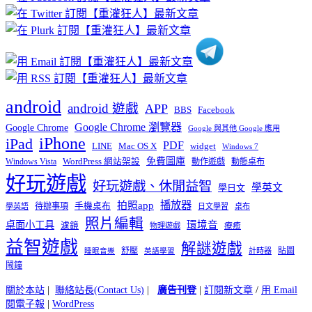
分
類
android
android 遊戲
APP
BBS
Facebook
Google Chrome 瀏覽器
Google Chrome
Google 與其他 Google 應用
iPhone
iPad
PDF
widget
LINE
Mac OS X
Windows 7
免費圖庫
Windows Vista
WordPress 網站架設
動作遊戲
動態桌布
好玩遊戲
好玩遊戲、休閒益智
學英文
學日文
播放器
拍照app
待辦事項
手機桌布
學英語
日文學習
桌布
照片編輯
桌面小工具
環境音
濾鏡
療癒
物理遊戲
益智遊戲
解謎遊戲
舒壓
貼圖
計時器
睡眠音樂
英語學習
鬧鐘
關於本站
|
聯絡站長(Contact Us)
|
廣告刊登
|
訂閱新文章
/
用 Email
閱電子報
|
WordPress