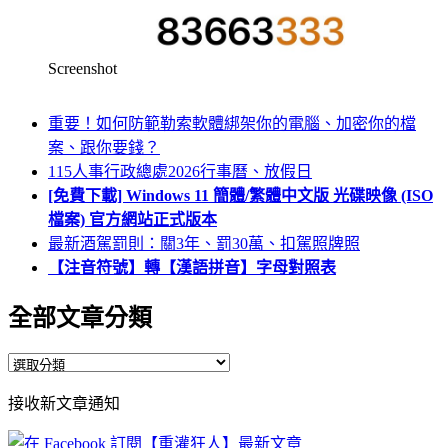
Screenshot
重要！如何防範勒索軟體綁架你的電腦、加密你的檔
案、跟你要錢？
115人事行政總處2026行事曆、放假日
[免費下載] Windows 11 簡體/繁體中文版 光碟映像 (ISO
檔案) 官方網站正式版本
最新酒駕罰則：關3年、罰30萬、扣駕照牌照
【注音符號】轉【漢語拼音】字母對照表
全部文章分類
全
部
接收新文章通知
文
章