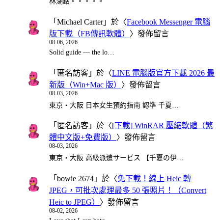
林湖銘。。。。。
「
Michael Carter
」於〈
Facebook Messenger 電腦
版下載（FB傳訊軟體）
〉發佈留言
08-06, 2026
Solid guide — the lo…
「
匿名訪客
」於〈
LINE 電腦版官方下載 2026 最
新版（Win+Mac 版）
〉發佈留言
08-03, 2026
東京・大阪 日本女生預約指南 認準 千夏…
「
匿名訪客
」於〈
[下載] WinRAR 壓縮軟體（繁
體中文版+免費版）
〉發佈留言
08-03, 2026
東京・大阪 高級派遣サービス 【千夏の伊…
「
bowie 2674
」於〈
免下載！線上 Heic 轉
JPEG，可批次處理最多 50 張照片！（Convert
Heic to JPEG）
〉發佈留言
08-02, 2026