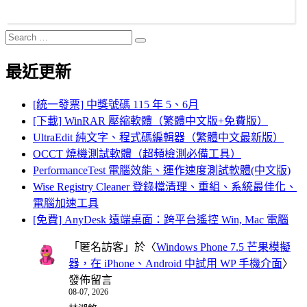
Search
Search
for:
最近更新
[統一發票] 中獎號碼 115 年 5、6月
[下載] WinRAR 壓縮軟體（繁體中文版+免費版）
UltraEdit 純文字、程式碼編輯器（繁體中文最新版）
OCCT 燒機測試軟體（超頻檢測必備工具）
PerformanceTest 電腦效能、運作速度測試軟體(中文版)
Wise Registry Cleaner 登錄檔清理、重組、系統最佳化、
電腦加速工具
[免費] AnyDesk 遠端桌面：跨平台遙控 Win, Mac 電腦
「
匿名訪客
」於〈
Windows Phone 7.5 芒果模擬
器，在 iPhone、Android 中試用 WP 手機介面
〉
發佈留言
08-07, 2026