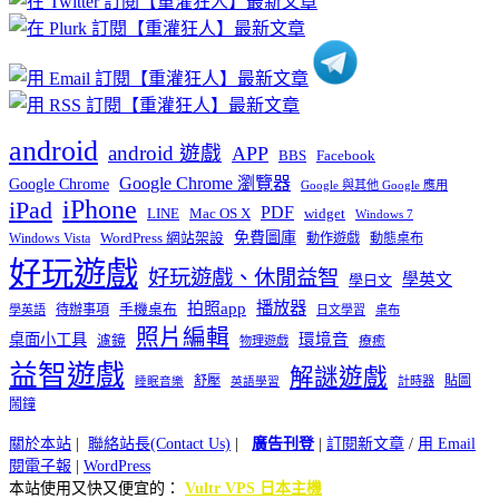
類
android
android 遊戲
APP
BBS
Facebook
Google Chrome 瀏覽器
Google Chrome
Google 與其他 Google 應用
iPhone
iPad
PDF
widget
LINE
Mac OS X
Windows 7
免費圖庫
Windows Vista
WordPress 網站架設
動作遊戲
動態桌布
好玩遊戲
好玩遊戲、休閒益智
學英文
學日文
播放器
拍照app
待辦事項
手機桌布
學英語
日文學習
桌布
照片編輯
桌面小工具
環境音
濾鏡
療癒
物理遊戲
益智遊戲
解謎遊戲
舒壓
貼圖
計時器
睡眠音樂
英語學習
鬧鐘
關於本站
|
聯絡站長(Contact Us)
|
廣告刊登
|
訂閱新文章
/
用 Email
閱電子報
|
WordPress
本站使用又快又便宜的：
Vultr VPS 日本主機