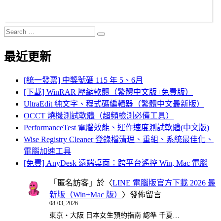
Search
Search
for:
最近更新
[統一發票] 中獎號碼 115 年 5、6月
[下載] WinRAR 壓縮軟體（繁體中文版+免費版）
UltraEdit 純文字、程式碼編輯器（繁體中文最新版）
OCCT 燒機測試軟體（超頻檢測必備工具）
PerformanceTest 電腦效能、運作速度測試軟體(中文版)
Wise Registry Cleaner 登錄檔清理、重組、系統最佳化、
電腦加速工具
[免費] AnyDesk 遠端桌面：跨平台遙控 Win, Mac 電腦
「
匿名訪客
」於〈
LINE 電腦版官方下載 2026 最
新版（Win+Mac 版）
〉發佈留言
08-03, 2026
東京・大阪 日本女生預約指南 認準 千夏…