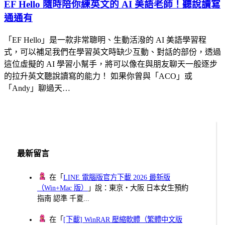
EF Hello 隨時陪你練英文的 AI 美語老師！聽說讀寫
通通有
「EF Hello」是一款非常聰明、生動活潑的 AI 美語學習程
式，可以補足我們在學習英文時缺少互動、對話的部份，透過
這位虛擬的 AI 學習小幫手，將可以像在與朋友聊天一般逐步
的拉升英文聽說讀寫的能力！ 如果你曾與「ACO」或
「Andy」聊過天…
最新留言
在「
LINE 電腦版官方下載 2026 最新版
（Win+Mac 版）
」說：東京・大阪 日本女生預約
指南 認準 千夏...
在「
[下載] WinRAR 壓縮軟體（繁體中文版