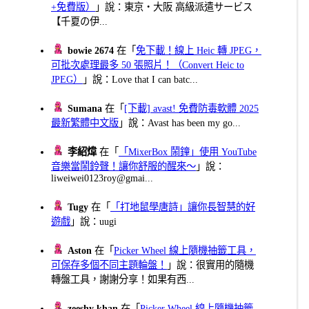
+免費版）
」說：東京・大阪 高級派遣サービス
【千夏の伊...
bowie 2674
在「
免下載！線上 Heic 轉 JPEG，
可批次處理最多 50 張照片！（Convert Heic to
JPEG）
」說：Love that I can batc...
Sumana
在「
[下載] avast! 免費防毒軟體 2025
最新繁體中文版
」說：Avast has been my go...
李紹煒
在「
「MixerBox 鬧鐘」使用 YouTube
音樂當鬧鈴聲！讓你舒服的醒來～
」說：
liweiwei0123roy@gmai...
Tugy
在「
「打地鼠學唐詩」讓你長智慧的好
遊戲
」說：uugi
Aston
在「
Picker Wheel 線上隨機抽籤工具，
可保存多個不同主題輪盤！
」說：很實用的隨機
轉盤工具，謝謝分享！如果有西...
zeeshy khan
在「
Picker Wheel 線上隨機抽籤