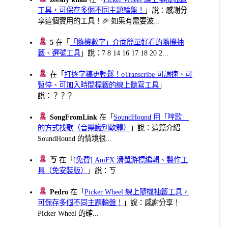
工具，可保存多個不同主題輪盤！
」說：感謝分
享這個實用的工具！🎉 如果有需要波...
5
在「
「隨機數字」介面簡單好看的隨機抽
籤、選號工具
」說：7 8 14 16 17 18 20 2...
在「
打逐字稿更輕鬆！oTranscribe 可調速、可
暫停、可加入時間標籤的線上聽寫工具
」
說：？？？
SongFromLink
在「
SoundHound 用「哼歌」
的方式找歌（音樂識別軟體）
」說：這篇介紹
SoundHound 的情境很...
ㄎ
在「
[免費] AniFX 滑鼠游標編輯、製作工
具（免安裝版）
」說：ㄎ
Pedro
在「
Picker Wheel 線上隨機抽籤工具，
可保存多個不同主題輪盤！
」說：感謝分享！
Picker Wheel 的確...