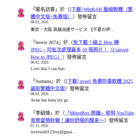
「
匿名訪客
」於〈
[下載] WinRAR 壓縮軟體（繁
體中文版+免費版）
〉發佈留言
08-03, 2026
東京・大阪 高級派遣サービス 【千夏の伊…
「
bowie 2674
」於〈
免下載！線上 Heic 轉
JPEG，可批次處理最多 50 張照片！（Convert
Heic to JPEG）
〉發佈留言
08-02, 2026
Love that I can batc…
「
Sumana
」於〈
[下載] avast! 免費防毒軟體 2025
最新繁體中文版
〉發佈留言
08-02, 2026
Avast has been my go…
「
李紹煒
」於〈
「MixerBox 鬧鐘」使用 YouTube
音樂當鬧鈴聲！讓你舒服的醒來～
〉發佈留言
07-31, 2026
liweiwei0123roy@gmai…