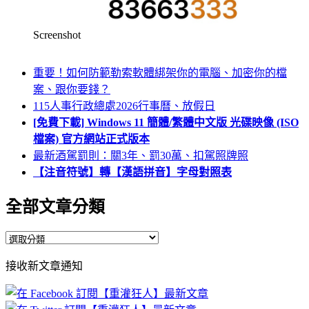
Screenshot
重要！如何防範勒索軟體綁架你的電腦、加密你的檔
案、跟你要錢？
115人事行政總處2026行事曆、放假日
[免費下載] Windows 11 簡體/繁體中文版 光碟映像 (ISO
檔案) 官方網站正式版本
最新酒駕罰則：關3年、罰30萬、扣駕照牌照
【注音符號】轉【漢語拼音】字母對照表
全部文章分類
全
部
接收新文章通知
文
章
分