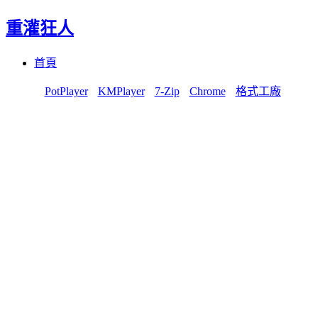
重灌狂人
Menu
Skip
首頁
to
content
PotPlayer
KMPlayer
7-Zip
Chrome
格式工廠