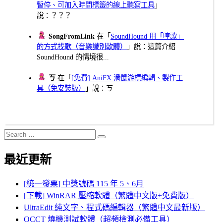
暫停、可加入時間標籤的線上聽寫工具
」
說：？？？
SongFromLink
在「
SoundHound 用「哼歌」
的方式找歌（音樂識別軟體）
」說：這篇介紹
SoundHound 的情境很...
ㄎ
在「
[免費] AniFX 滑鼠游標編輯、製作工
具（免安裝版）
」說：ㄎ
Search
Search
for:
最近更新
[統一發票] 中獎號碼 115 年 5、6月
[下載] WinRAR 壓縮軟體（繁體中文版+免費版）
UltraEdit 純文字、程式碼編輯器（繁體中文最新版）
OCCT 燒機測試軟體（超頻檢測必備工具）