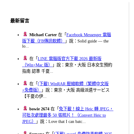
最新留言
Michael Carter
在「
Facebook Messenger 電腦
版下載（FB傳訊軟體）
」說：Solid guide — the
lo...
在「
LINE 電腦版官方下載 2026 最新版
（Win+Mac 版）
」說：東京・大阪 日本女生預約
指南 認準 千夏...
在「
[下載] WinRAR 壓縮軟體（繁體中文版
+免費版）
」說：東京・大阪 高級派遣サービス
【千夏の伊...
bowie 2674
在「
免下載！線上 Heic 轉 JPEG，
可批次處理最多 50 張照片！（Convert Heic to
JPEG）
」說：Love that I can batc...