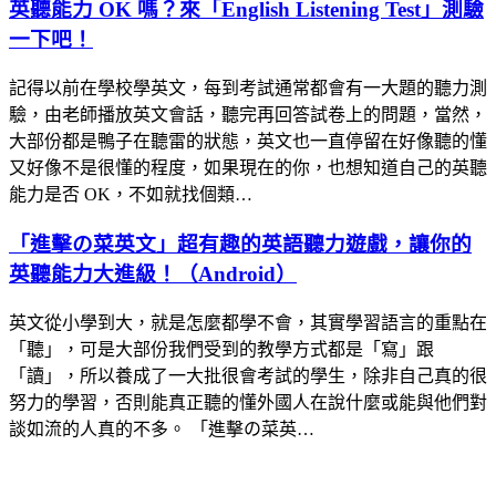
英聽能力 OK 嗎？來「English Listening Test」測驗
一下吧！
記得以前在學校學英文，每到考試通常都會有一大題的聽力測
驗，由老師播放英文會話，聽完再回答試卷上的問題，當然，
大部份都是鴨子在聽雷的狀態，英文也一直停留在好像聽的懂
又好像不是很懂的程度，如果現在的你，也想知道自己的英聽
能力是否 OK，不如就找個類…
「進擊の菜英文」超有趣的英語聽力遊戲，讓你的
英聽能力大進級！（Android）
英文從小學到大，就是怎麼都學不會，其實學習語言的重點在
「聽」，可是大部份我們受到的教學方式都是「寫」跟
「讀」，所以養成了一大批很會考試的學生，除非自己真的很
努力的學習，否則能真正聽的懂外國人在說什麼或能與他們對
談如流的人真的不多。 「進擊の菜英…