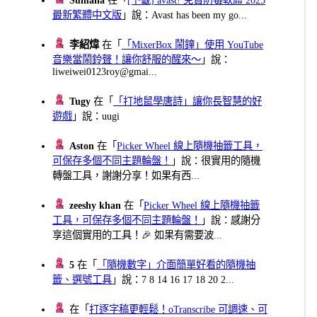
Sumana
在「
[下載] avast! 免費防毒軟體 2025
最新繁體中文版
」說：Avast has been my go...
李紹煒
在「
「MixerBox 鬧鐘」使用 YouTube
音樂當鬧鈴聲！讓你舒服的醒來～
」說：
liweiwei0123roy@gmai...
Tugy
在「
「打地鼠學唐詩」讓你長智慧的好
遊戲
」說：uugi
Aston
在「
Picker Wheel 線上隨機抽籤工具，
可保存多個不同主題輪盤！
」說：很實用的隨機
轉盤工具，謝謝分享！如果有西...
zeeshy khan
在「
Picker Wheel 線上隨機抽籤
工具，可保存多個不同主題輪盤！
」說：感謝分
享這個實用的工具！🎉 如果有需要波...
5
在「
「隨機數字」介面簡單好看的隨機抽
籤、選號工具
」說：7 8 14 16 17 18 20 2...
在「
打逐字稿更輕鬆！oTranscribe 可調速、可