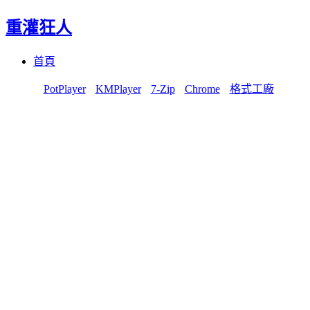
重灌狂人
Menu
Skip
首頁
to
content
PotPlayer
KMPlayer
7-Zip
Chrome
格式工廠