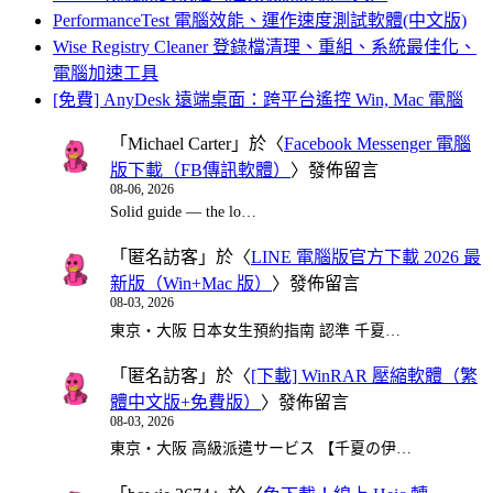
PerformanceTest 電腦效能、運作速度測試軟體(中文版)
Wise Registry Cleaner 登錄檔清理、重組、系統最佳化、
電腦加速工具
[免費] AnyDesk 遠端桌面：跨平台遙控 Win, Mac 電腦
「
Michael Carter
」於〈
Facebook Messenger 電腦
版下載（FB傳訊軟體）
〉發佈留言
08-06, 2026
Solid guide — the lo…
「
匿名訪客
」於〈
LINE 電腦版官方下載 2026 最
新版（Win+Mac 版）
〉發佈留言
08-03, 2026
東京・大阪 日本女生預約指南 認準 千夏…
「
匿名訪客
」於〈
[下載] WinRAR 壓縮軟體（繁
體中文版+免費版）
〉發佈留言
08-03, 2026
東京・大阪 高級派遣サービス 【千夏の伊…