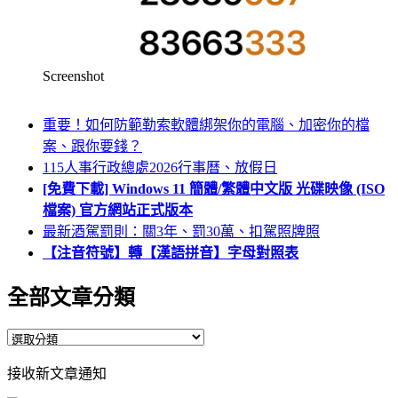
Screenshot
重要！如何防範勒索軟體綁架你的電腦、加密你的檔
案、跟你要錢？
115人事行政總處2026行事曆、放假日
[免費下載] Windows 11 簡體/繁體中文版 光碟映像 (ISO
檔案) 官方網站正式版本
最新酒駕罰則：關3年、罰30萬、扣駕照牌照
【注音符號】轉【漢語拼音】字母對照表
全部文章分類
全
部
接收新文章通知
文