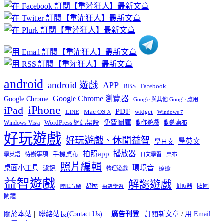
章
分
類
android
android 遊戲
APP
BBS
Facebook
Google Chrome 瀏覽器
Google Chrome
Google 與其他 Google 應用
iPhone
iPad
PDF
widget
LINE
Mac OS X
Windows 7
免費圖庫
Windows Vista
WordPress 網站架設
動作遊戲
動態桌布
好玩遊戲
好玩遊戲、休閒益智
學英文
學日文
播放器
拍照app
待辦事項
手機桌布
學英語
日文學習
桌布
照片編輯
桌面小工具
環境音
濾鏡
療癒
物理遊戲
益智遊戲
解謎遊戲
舒壓
貼圖
計時器
睡眠音樂
英語學習
鬧鐘
關於本站
|
聯絡站長(Contact Us)
|
廣告刊登
|
訂閱新文章
/
用 Email