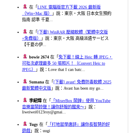
在「
LINE 電腦版官方下載 2026 最新版
（Win+Mac 版）
」說：東京・大阪 日本女生預約
指南 認準 千夏...
在「
[下載] WinRAR 壓縮軟體（繁體中文版
+免費版）
」說：東京・大阪 高級派遣サービス
【千夏の伊...
bowie 2674
在「
免下載！線上 Heic 轉 JPEG，
可批次處理最多 50 張照片！（Convert Heic to
JPEG）
」說：Love that I can batc...
Sumana
在「
[下載] avast! 免費防毒軟體 2025
最新繁體中文版
」說：Avast has been my go...
李紹煒
在「
「MixerBox 鬧鐘」使用 YouTube
音樂當鬧鈴聲！讓你舒服的醒來～
」說：
liweiwei0123roy@gmai...
Tugy
在「
「打地鼠學唐詩」讓你長智慧的好
遊戲
」說：uugi