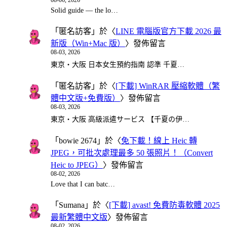
Solid guide — the lo…
「
匿名訪客
」於〈
LINE 電腦版官方下載 2026 最
新版（Win+Mac 版）
〉發佈留言
08-03, 2026
東京・大阪 日本女生預約指南 認準 千夏…
「
匿名訪客
」於〈
[下載] WinRAR 壓縮軟體（繁
體中文版+免費版）
〉發佈留言
08-03, 2026
東京・大阪 高級派遣サービス 【千夏の伊…
「
bowie 2674
」於〈
免下載！線上 Heic 轉
JPEG，可批次處理最多 50 張照片！（Convert
Heic to JPEG）
〉發佈留言
08-02, 2026
Love that I can batc…
「
Sumana
」於〈
[下載] avast! 免費防毒軟體 2025
最新繁體中文版
〉發佈留言
08-02, 2026