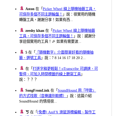
Aston
在「
Picker Wheel 線上隨機抽籤工具，
可保存多個不同主題輪盤！
」說：很實用的隨機
轉盤工具，謝謝分享！如果有西...
zeeshy khan
在「
Picker Wheel 線上隨機抽籤
工具，可保存多個不同主題輪盤！
」說：感謝分
享這個實用的工具！🎉 如果有需要波...
5
在「
「隨機數字」介面簡單好看的隨機抽
籤、選號工具
」說：7 8 14 16 17 18 20 2...
在「
打逐字稿更輕鬆！oTranscribe 可調速、可
暫停、可加入時間標籤的線上聽寫工具
」
說：？？？
SongFromLink
在「
SoundHound 用「哼歌」
的方式找歌（音樂識別軟體）
」說：這篇介紹
SoundHound 的情境很...
ㄎ
在「
[免費] AniFX 滑鼠游標編輯、製作工