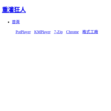
重灌狂人
Menu
Skip
首頁
to
content
PotPlayer
KMPlayer
7-Zip
Chrome
格式工廠