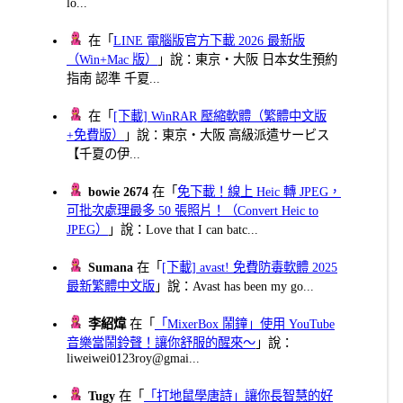
lo...
在「
LINE 電腦版官方下載 2026 最新版
（Win+Mac 版）
」說：東京・大阪 日本女生預約
指南 認準 千夏...
在「
[下載] WinRAR 壓縮軟體（繁體中文版
+免費版）
」說：東京・大阪 高級派遣サービス
【千夏の伊...
bowie 2674
在「
免下載！線上 Heic 轉 JPEG，
可批次處理最多 50 張照片！（Convert Heic to
JPEG）
」說：Love that I can batc...
Sumana
在「
[下載] avast! 免費防毒軟體 2025
最新繁體中文版
」說：Avast has been my go...
李紹煒
在「
「MixerBox 鬧鐘」使用 YouTube
音樂當鬧鈴聲！讓你舒服的醒來～
」說：
liweiwei0123roy@gmai...
Tugy
在「
「打地鼠學唐詩」讓你長智慧的好