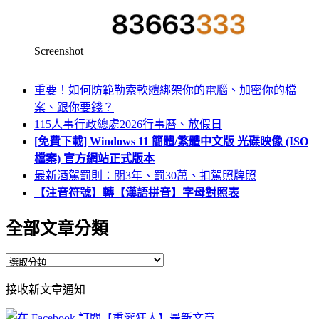
Screenshot
重要！如何防範勒索軟體綁架你的電腦、加密你的檔
案、跟你要錢？
115人事行政總處2026行事曆、放假日
[免費下載] Windows 11 簡體/繁體中文版 光碟映像 (ISO
檔案) 官方網站正式版本
最新酒駕罰則：關3年、罰30萬、扣駕照牌照
【注音符號】轉【漢語拼音】字母對照表
全部文章分類
全
部
接收新文章通知
文
章