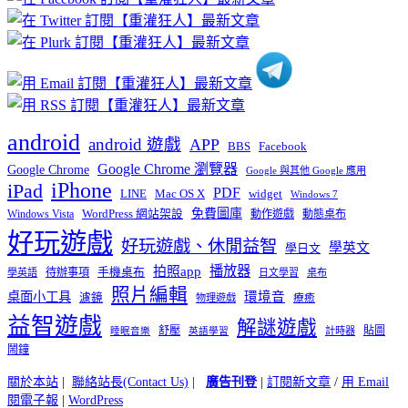
分
類
android
android 遊戲
APP
BBS
Facebook
Google Chrome 瀏覽器
Google Chrome
Google 與其他 Google 應用
iPhone
iPad
PDF
widget
LINE
Mac OS X
Windows 7
免費圖庫
Windows Vista
WordPress 網站架設
動作遊戲
動態桌布
好玩遊戲
好玩遊戲、休閒益智
學英文
學日文
播放器
拍照app
待辦事項
手機桌布
學英語
日文學習
桌布
照片編輯
桌面小工具
環境音
濾鏡
療癒
物理遊戲
益智遊戲
解謎遊戲
舒壓
貼圖
計時器
睡眠音樂
英語學習
鬧鐘
關於本站
|
聯絡站長(Contact Us)
|
廣告刊登
|
訂閱新文章
/
用 Email
閱電子報
|
WordPress