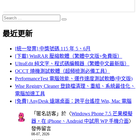
Search
Search
for:
最近更新
[統一發票] 中獎號碼 115 年 5、6月
[下載] WinRAR 壓縮軟體（繁體中文版+免費版）
UltraEdit 純文字、程式碼編輯器（繁體中文最新版）
OCCT 燒機測試軟體（超頻檢測必備工具）
PerformanceTest 電腦效能、運作速度測試軟體(中文版)
Wise Registry Cleaner 登錄檔清理、重組、系統最佳化、
電腦加速工具
[免費] AnyDesk 遠端桌面：跨平台遙控 Win, Mac 電腦
「
匿名訪客
」於〈
Windows Phone 7.5 芒果模擬
器，在 iPhone、Android 中試用 WP 手機介面
〉
發佈留言
08-07, 2026