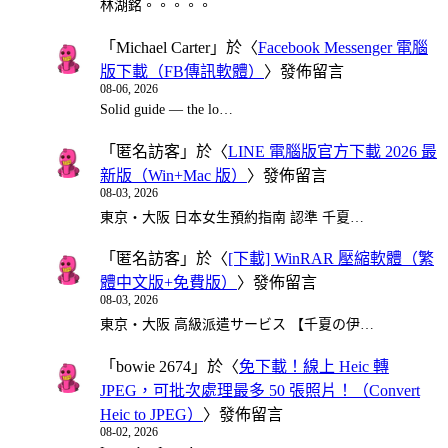
林湖銘。。。。。
「
Michael Carter
」於〈
Facebook Messenger 電腦
版下載（FB傳訊軟體）
〉發佈留言
08-06, 2026
Solid guide — the lo…
「
匿名訪客
」於〈
LINE 電腦版官方下載 2026 最
新版（Win+Mac 版）
〉發佈留言
08-03, 2026
東京・大阪 日本女生預約指南 認準 千夏…
「
匿名訪客
」於〈
[下載] WinRAR 壓縮軟體（繁
體中文版+免費版）
〉發佈留言
08-03, 2026
東京・大阪 高級派遣サービス 【千夏の伊…
「
bowie 2674
」於〈
免下載！線上 Heic 轉
JPEG，可批次處理最多 50 張照片！（Convert
Heic to JPEG）
〉發佈留言
08-02, 2026