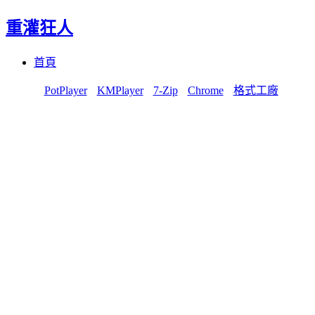
重灌狂人
Menu
Skip
首頁
to
content
PotPlayer
KMPlayer
7-Zip
Chrome
格式工廠