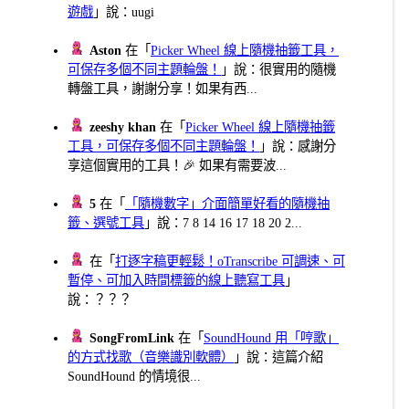
遊戲
」說：uugi
Aston
在「
Picker Wheel 線上隨機抽籤工具，
可保存多個不同主題輪盤！
」說：很實用的隨機
轉盤工具，謝謝分享！如果有西...
zeeshy khan
在「
Picker Wheel 線上隨機抽籤
工具，可保存多個不同主題輪盤！
」說：感謝分
享這個實用的工具！🎉 如果有需要波...
5
在「
「隨機數字」介面簡單好看的隨機抽
籤、選號工具
」說：7 8 14 16 17 18 20 2...
在「
打逐字稿更輕鬆！oTranscribe 可調速、可
暫停、可加入時間標籤的線上聽寫工具
」
說：？？？
SongFromLink
在「
SoundHound 用「哼歌」
的方式找歌（音樂識別軟體）
」說：這篇介紹
SoundHound 的情境很...