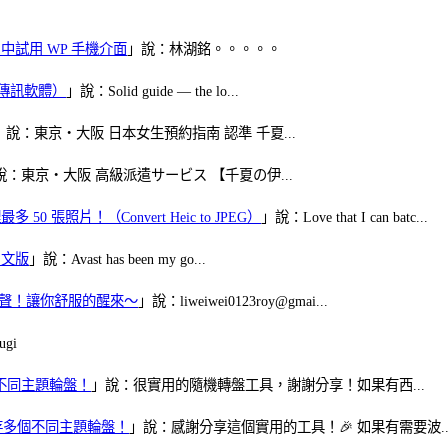
oid 中試用 WP 手機介面
」說：林湖銘。。。。。
（FB傳訊軟體）
」說：Solid guide — the lo...
」說：東京・大阪 日本女生預約指南 認準 千夏...
說：東京・大阪 高級派遣サービス 【千夏の伊...
50 張照片！（Convert Heic to JPEG）
」說：Love that I can batc...
體中文版
」說：Avast has been my go...
當鬧鈴聲！讓你舒服的醒來～
」說：liweiwei0123roy@gmai...
gi
多個不同主題輪盤！
」說：很實用的隨機轉盤工具，謝謝分享！如果有西...
可保存多個不同主題輪盤！
」說：感謝分享這個實用的工具！🎉 如果有需要波..