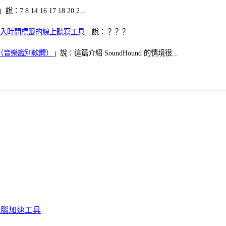
」說：7 8 14 16 17 18 20 2...
、可加入時間標籤的線上聽寫工具
」說：？？？
找歌（音樂識別軟體）
」說：這篇介紹 SoundHound 的情境很...
化、電腦加速工具