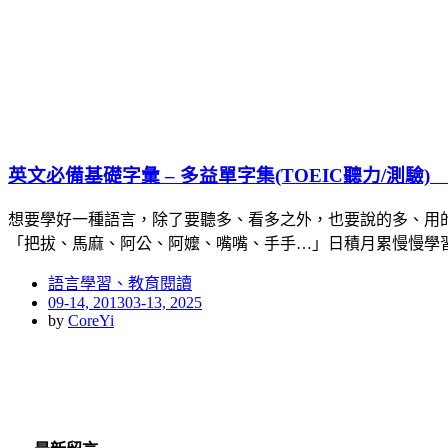
英文必備基礎字彙 – 多益單字集(TOEIC聽力/測驗) （iPh
想要學好一種語言，除了要聽多、看多之外，也要說的多、用
「把拔、馬麻、阿公、阿嬤、嘴嘴、手手…」日積月累慢慢學
語言學習、教育閱讀
Posted
09-14, 2013
03-13, 2025
on
by
CoreYi