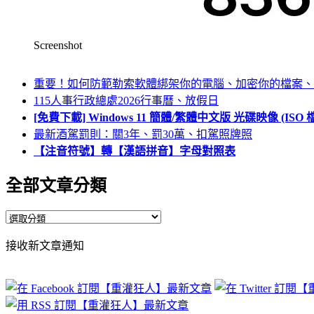
Screenshot
重要！如何防範勒索軟體綁架你的電腦、加密你的檔案、
115人事行政總處2026行事曆、放假日
[免費下載] Windows 11 簡體/繁體中文版 光碟映像 (IS
最新酒駕罰則：關3年、罰30萬、扣駕照牌照
【注音符號】轉【漢語拼音】字母對照表
全部文章分類
全
部
接收新文章通知
文
章
分
類