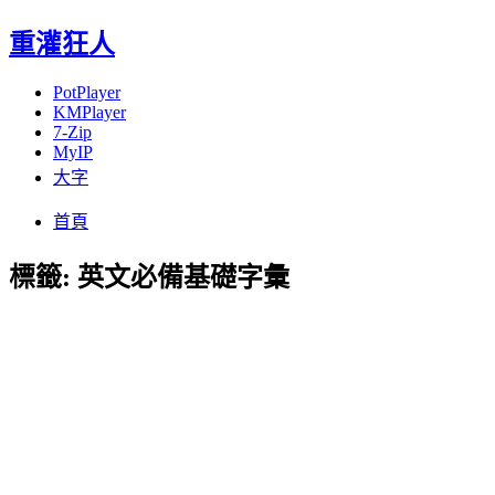
重灌狂人
PotPlayer
KMPlayer
7-Zip
MyIP
大字
Menu
Skip
首頁
to
content
標籤:
英文必備基礎字彙