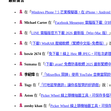
最新留言
在「
Windows Phone 7.5 芒果模擬器，在 iPhone、Andr
Michael Carter
在「
Facebook Messenger 電腦版下載
在「
LINE 電腦版官方下載 2026 最新版（Win+Mac 版）
在「
[下載] WinRAR 壓縮軟體（繁體中文版+免費版）
」
bowie 2674
在「
免下載！線上 Heic 轉 JPEG，可批次處理最多 
Sumana
在「
[下載] avast! 免費防毒軟體 2025 最新繁
李紹煒
在「
「MixerBox 鬧鐘」使用 YouTube 音樂
Tugy
在「
「打地鼠學唐詩」讓你長智慧的好遊戲
」說：uu
Aston
在「
Picker Wheel 線上隨機抽籤工具，可保存
zeeshy khan
在「
Picker Wheel 線上隨機抽籤工具，