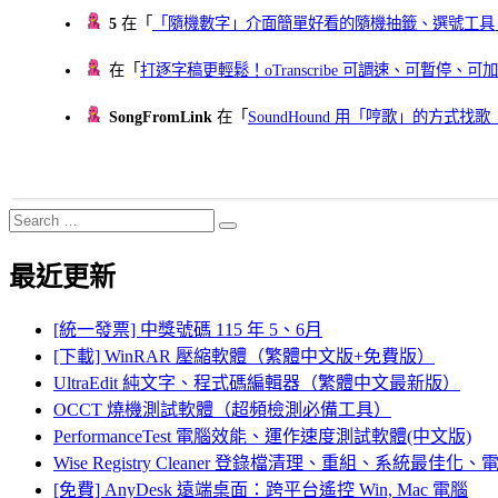
5
在「
「隨機數字」介面簡單好看的隨機抽籤、選號工具
在「
打逐字稿更輕鬆！oTranscribe 可調速、可暫停
SongFromLink
在「
SoundHound 用「哼歌」的方式
Search
Search
for:
最近更新
[統一發票] 中獎號碼 115 年 5、6月
[下載] WinRAR 壓縮軟體（繁體中文版+免費版）
UltraEdit 純文字、程式碼編輯器（繁體中文最新版）
OCCT 燒機測試軟體（超頻檢測必備工具）
PerformanceTest 電腦效能、運作速度測試軟體(中文版)
Wise Registry Cleaner 登錄檔清理、重組、系統最佳
[免費] AnyDesk 遠端桌面：跨平台遙控 Win, Mac 電腦