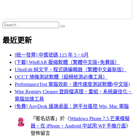
Search
Search
for:
最近更新
[統一發票] 中獎號碼 115 年 5、6月
[下載] WinRAR 壓縮軟體（繁體中文版+免費版）
UltraEdit 純文字、程式碼編輯器（繁體中文最新版）
OCCT 燒機測試軟體（超頻檢測必備工具）
PerformanceTest 電腦效能、運作速度測試軟體(中文版)
Wise Registry Cleaner 登錄檔清理、重組、系統最佳化、
電腦加速工具
[免費] AnyDesk 遠端桌面：跨平台遙控 Win, Mac 電腦
「
匿名訪客
」於〈
Windows Phone 7.5 芒果模擬
器，在 iPhone、Android 中試用 WP 手機介面
〉
發佈留言