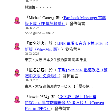
08-07, 2026
林湖銘。。。。。
「
Michael Carter
」於〈
Facebook Messenger 電腦
版下載（FB傳訊軟體）
〉發佈留言
08-06, 2026
Solid guide — the lo…
「
匿名訪客
」於〈
LINE 電腦版官方下載 2026 最
新版（Win+Mac 版）
〉發佈留言
08-03, 2026
東京・大阪 日本女生預約指南 認準 千夏…
「
匿名訪客
」於〈
[下載] WinRAR 壓縮軟體（繁
體中文版+免費版）
〉發佈留言
08-03, 2026
東京・大阪 高級派遣サービス 【千夏の伊…
「
bowie 2674
」於〈
免下載！線上 Heic 轉
JPEG，可批次處理最多 50 張照片！（Convert
Heic to JPEG）
〉發佈留言