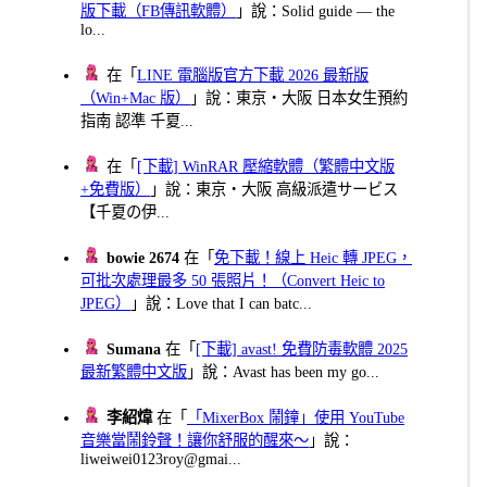
版下載（FB傳訊軟體）
」說：Solid guide — the
lo...
在「
LINE 電腦版官方下載 2026 最新版
（Win+Mac 版）
」說：東京・大阪 日本女生預約
指南 認準 千夏...
在「
[下載] WinRAR 壓縮軟體（繁體中文版
+免費版）
」說：東京・大阪 高級派遣サービス
【千夏の伊...
bowie 2674
在「
免下載！線上 Heic 轉 JPEG，
可批次處理最多 50 張照片！（Convert Heic to
JPEG）
」說：Love that I can batc...
Sumana
在「
[下載] avast! 免費防毒軟體 2025
最新繁體中文版
」說：Avast has been my go...
李紹煒
在「
「MixerBox 鬧鐘」使用 YouTube
音樂當鬧鈴聲！讓你舒服的醒來～
」說：
liweiwei0123roy@gmai...