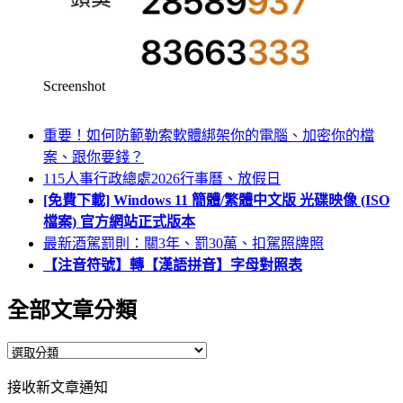
Screenshot
重要！如何防範勒索軟體綁架你的電腦、加密你的檔
案、跟你要錢？
115人事行政總處2026行事曆、放假日
[免費下載] Windows 11 簡體/繁體中文版 光碟映像 (ISO
檔案) 官方網站正式版本
最新酒駕罰則：關3年、罰30萬、扣駕照牌照
【注音符號】轉【漢語拼音】字母對照表
全部文章分類
全
部
接收新文章通知
文