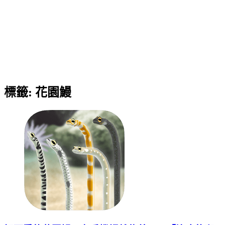
標籤:
花園鰻