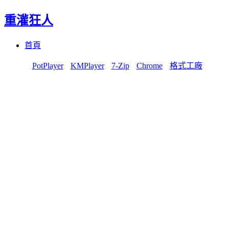
重灌狂人
Menu
Skip
首頁
to
content
PotPlayer
KMPlayer
7-Zip
Chrome
格式工廠