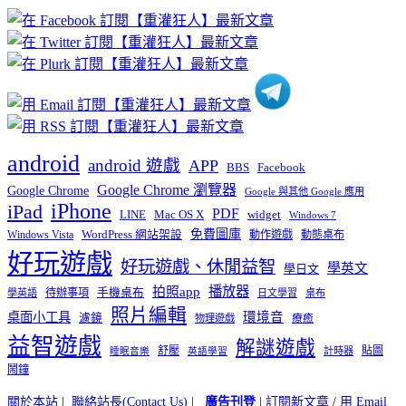
章
分
類
android
android 遊戲
APP
BBS
Facebook
Google Chrome 瀏覽器
Google Chrome
Google 與其他 Google 應用
iPhone
iPad
PDF
widget
LINE
Mac OS X
Windows 7
免費圖庫
Windows Vista
WordPress 網站架設
動作遊戲
動態桌布
好玩遊戲
好玩遊戲、休閒益智
學英文
學日文
播放器
拍照app
待辦事項
手機桌布
學英語
日文學習
桌布
照片編輯
桌面小工具
環境音
濾鏡
療癒
物理遊戲
益智遊戲
解謎遊戲
舒壓
貼圖
計時器
睡眠音樂
英語學習
鬧鐘
關於本站
|
聯絡站長(Contact Us)
|
廣告刊登
|
訂閱新文章
/
用 Email