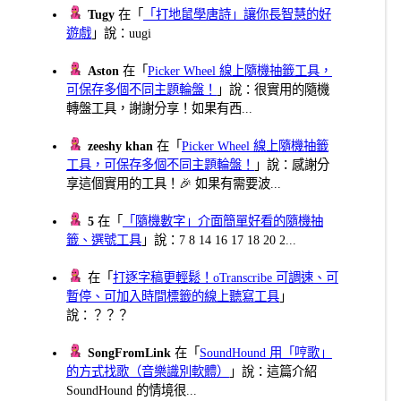
Tugy
在「
「打地鼠學唐詩」讓你長智慧的好
遊戲
」說：uugi
Aston
在「
Picker Wheel 線上隨機抽籤工具，
可保存多個不同主題輪盤！
」說：很實用的隨機
轉盤工具，謝謝分享！如果有西...
zeeshy khan
在「
Picker Wheel 線上隨機抽籤
工具，可保存多個不同主題輪盤！
」說：感謝分
享這個實用的工具！🎉 如果有需要波...
5
在「
「隨機數字」介面簡單好看的隨機抽
籤、選號工具
」說：7 8 14 16 17 18 20 2...
在「
打逐字稿更輕鬆！oTranscribe 可調速、可
暫停、可加入時間標籤的線上聽寫工具
」
說：？？？
SongFromLink
在「
SoundHound 用「哼歌」
的方式找歌（音樂識別軟體）
」說：這篇介紹
SoundHound 的情境很...