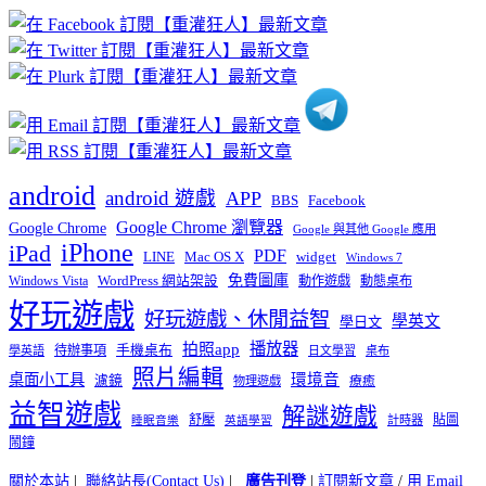
章
分
類
android
android 遊戲
APP
BBS
Facebook
Google Chrome 瀏覽器
Google Chrome
Google 與其他 Google 應用
iPhone
iPad
PDF
widget
LINE
Mac OS X
Windows 7
免費圖庫
Windows Vista
WordPress 網站架設
動作遊戲
動態桌布
好玩遊戲
好玩遊戲、休閒益智
學英文
學日文
播放器
拍照app
待辦事項
手機桌布
學英語
日文學習
桌布
照片編輯
桌面小工具
環境音
濾鏡
療癒
物理遊戲
益智遊戲
解謎遊戲
舒壓
貼圖
計時器
睡眠音樂
英語學習
鬧鐘
關於本站
|
聯絡站長(Contact Us)
|
廣告刊登
|
訂閱新文章
/
用 Email