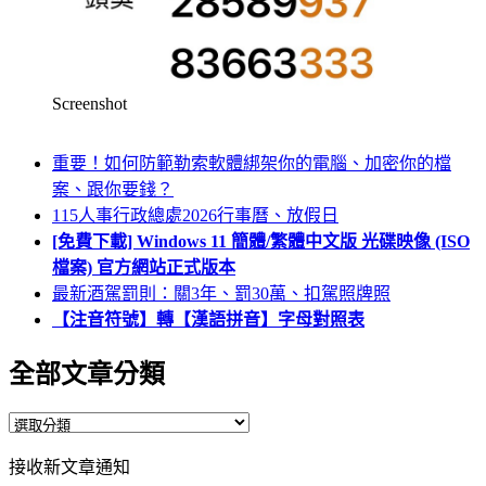
Screenshot
重要！如何防範勒索軟體綁架你的電腦、加密你的檔
案、跟你要錢？
115人事行政總處2026行事曆、放假日
[免費下載] Windows 11 簡體/繁體中文版 光碟映像 (ISO
檔案) 官方網站正式版本
最新酒駕罰則：關3年、罰30萬、扣駕照牌照
【注音符號】轉【漢語拼音】字母對照表
全部文章分類
全
部
接收新文章通知
文