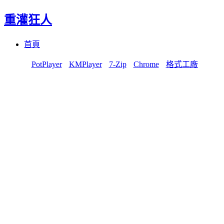
重灌狂人
Menu
Skip
首頁
to
content
PotPlayer
KMPlayer
7-Zip
Chrome
格式工廠