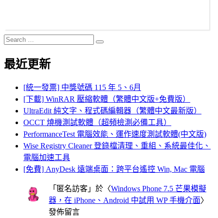
Search
Search
for:
最近更新
[統一發票] 中獎號碼 115 年 5、6月
[下載] WinRAR 壓縮軟體（繁體中文版+免費版）
UltraEdit 純文字、程式碼編輯器（繁體中文最新版）
OCCT 燒機測試軟體（超頻檢測必備工具）
PerformanceTest 電腦效能、運作速度測試軟體(中文版)
Wise Registry Cleaner 登錄檔清理、重組、系統最佳化、
電腦加速工具
[免費] AnyDesk 遠端桌面：跨平台遙控 Win, Mac 電腦
「
匿名訪客
」於〈
Windows Phone 7.5 芒果模擬
器，在 iPhone、Android 中試用 WP 手機介面
〉
發佈留言