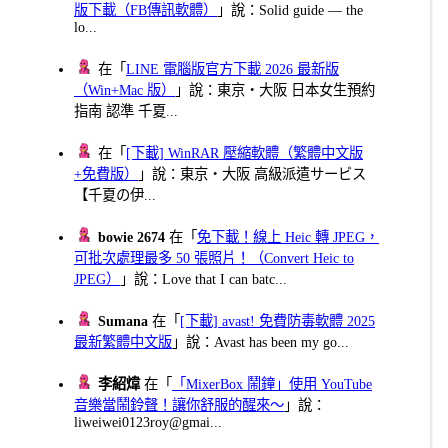
版下載（FB傳訊軟體）
」說：Solid guide — the
lo...
在「
LINE 電腦版官方下載 2026 最新版
（Win+Mac 版）
」說：東京・大阪 日本女生預約
指南 認準 千夏...
在「
[下載] WinRAR 壓縮軟體（繁體中文版
+免費版）
」說：東京・大阪 高級派遣サービス
【千夏の伊...
bowie 2674
在「
免下載！線上 Heic 轉 JPEG，
可批次處理最多 50 張照片！（Convert Heic to
JPEG）
」說：Love that I can batc...
Sumana
在「
[下載] avast! 免費防毒軟體 2025
最新繁體中文版
」說：Avast has been my go...
李紹煒
在「
「MixerBox 鬧鐘」使用 YouTube
音樂當鬧鈴聲！讓你舒服的醒來～
」說：
liweiwei0123roy@gmai...