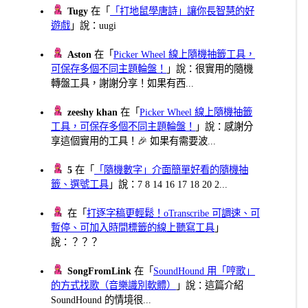
Tugy
在「
「打地鼠學唐詩」讓你長智慧的好
遊戲
」說：uugi
Aston
在「
Picker Wheel 線上隨機抽籤工具，
可保存多個不同主題輪盤！
」說：很實用的隨機
轉盤工具，謝謝分享！如果有西...
zeeshy khan
在「
Picker Wheel 線上隨機抽籤
工具，可保存多個不同主題輪盤！
」說：感謝分
享這個實用的工具！🎉 如果有需要波...
5
在「
「隨機數字」介面簡單好看的隨機抽
籤、選號工具
」說：7 8 14 16 17 18 20 2...
在「
打逐字稿更輕鬆！oTranscribe 可調速、可
暫停、可加入時間標籤的線上聽寫工具
」
說：？？？
SongFromLink
在「
SoundHound 用「哼歌」
的方式找歌（音樂識別軟體）
」說：這篇介紹
SoundHound 的情境很...