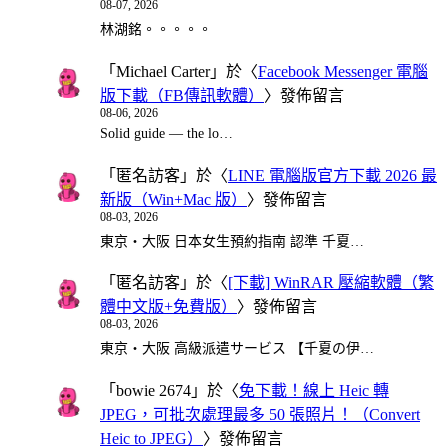
08-07, 2026
林湖銘。。。。。
「
Michael Carter
」於〈
Facebook Messenger 電腦
版下載（FB傳訊軟體）
〉發佈留言
08-06, 2026
Solid guide — the lo…
「
匿名訪客
」於〈
LINE 電腦版官方下載 2026 最
新版（Win+Mac 版）
〉發佈留言
08-03, 2026
東京・大阪 日本女生預約指南 認準 千夏…
「
匿名訪客
」於〈
[下載] WinRAR 壓縮軟體（繁
體中文版+免費版）
〉發佈留言
08-03, 2026
東京・大阪 高級派遣サービス 【千夏の伊…
「
bowie 2674
」於〈
免下載！線上 Heic 轉
JPEG，可批次處理最多 50 張照片！（Convert
Heic to JPEG）
〉發佈留言