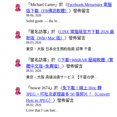
「
Michael Carter
」於〈
Facebook Messenger 電腦
版下載（FB傳訊軟體）
〉發佈留言
08-06, 2026
Solid guide — the lo…
「
匿名訪客
」於〈
LINE 電腦版官方下載 2026 最
新版（Win+Mac 版）
〉發佈留言
08-03, 2026
東京・大阪 日本女生預約指南 認準 千夏…
「
匿名訪客
」於〈
[下載] WinRAR 壓縮軟體（繁
體中文版+免費版）
〉發佈留言
08-03, 2026
東京・大阪 高級派遣サービス 【千夏の伊…
「
bowie 2674
」於〈
免下載！線上 Heic 轉
JPEG，可批次處理最多 50 張照片！（Convert
Heic to JPEG）
〉發佈留言
08-02, 2026
Love that I can batc…