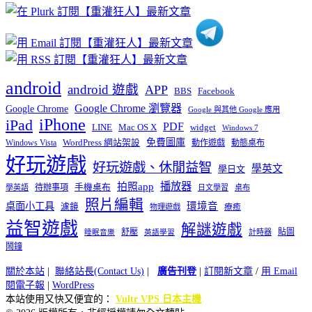
類
android
android 遊戲
APP
BBS
Facebook
Google Chrome 瀏覽器
Google Chrome
Google 與其他 Google 應用
iPhone
iPad
PDF
widget
LINE
Mac OS X
Windows 7
免費圖庫
Windows Vista
WordPress 網站架設
動作遊戲
動態桌布
好玩遊戲
好玩遊戲、休閒益智
學英文
學日文
播放器
拍照app
待辦事項
手機桌布
學英語
日文學習
桌布
照片編輯
桌面小工具
環境音
濾鏡
療癒
物理遊戲
益智遊戲
解謎遊戲
舒壓
貼圖
計時器
睡眠音樂
英語學習
鬧鐘
關於本站
|
聯絡站長(Contact Us)
|
廣告刊登
|
訂閱新文章
/
用 Email
閱電子報
|
WordPress
本站使用又快又便宜的：
Vultr VPS 日本主機