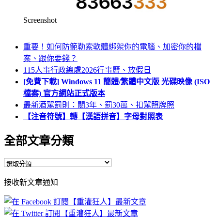
Screenshot
重要！如何防範勒索軟體綁架你的電腦、加密你的檔
案、跟你要錢？
115人事行政總處2026行事曆、放假日
[免費下載] Windows 11 簡體/繁體中文版 光碟映像 (ISO
檔案) 官方網站正式版本
最新酒駕罰則：關3年、罰30萬、扣駕照牌照
【注音符號】轉【漢語拼音】字母對照表
全部文章分類
全
部
接收新文章通知
文
章
分