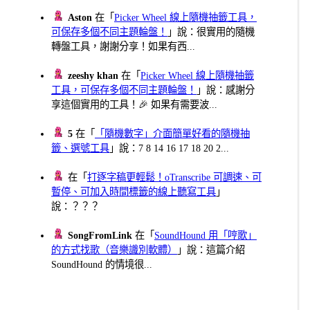
Aston
在「
Picker Wheel 線上隨機抽籤工具，
可保存多個不同主題輪盤！
」說：很實用的隨機
轉盤工具，謝謝分享！如果有西...
zeeshy khan
在「
Picker Wheel 線上隨機抽籤
工具，可保存多個不同主題輪盤！
」說：感謝分
享這個實用的工具！🎉 如果有需要波...
5
在「
「隨機數字」介面簡單好看的隨機抽
籤、選號工具
」說：7 8 14 16 17 18 20 2...
在「
打逐字稿更輕鬆！oTranscribe 可調速、可
暫停、可加入時間標籤的線上聽寫工具
」
說：？？？
SongFromLink
在「
SoundHound 用「哼歌」
的方式找歌（音樂識別軟體）
」說：這篇介紹
SoundHound 的情境很...