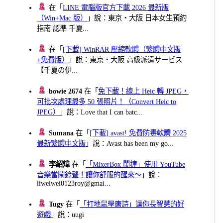
在「
LINE 電腦版官方下載 2026 最新版
（Win+Mac 版）
」說：東京・大阪 日本女生預約
指南 認準 千夏...
在「
[下載] WinRAR 壓縮軟體（繁體中文版
+免費版）
」說：東京・大阪 高級派遣サービス
【千夏の伊...
bowie 2674
在「
免下載！線上 Heic 轉 JPEG，
可批次處理最多 50 張照片！（Convert Heic to
JPEG）
」說：Love that I can batc...
Sumana
在「
[下載] avast! 免費防毒軟體 2025
最新繁體中文版
」說：Avast has been my go...
李紹煒
在「
「MixerBox 鬧鐘」使用 YouTube
音樂當鬧鈴聲！讓你舒服的醒來～
」說：
liweiwei0123roy@gmai...
Tugy
在「
「打地鼠學唐詩」讓你長智慧的好
遊戲
」說：uugi