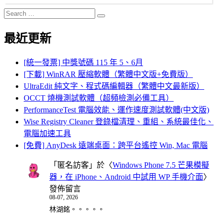
Search
Search
for:
最近更新
[統一發票] 中獎號碼 115 年 5、6月
[下載] WinRAR 壓縮軟體（繁體中文版+免費版）
UltraEdit 純文字、程式碼編輯器（繁體中文最新版）
OCCT 燒機測試軟體（超頻檢測必備工具）
PerformanceTest 電腦效能、運作速度測試軟體(中文版)
Wise Registry Cleaner 登錄檔清理、重組、系統最佳化、
電腦加速工具
[免費] AnyDesk 遠端桌面：跨平台遙控 Win, Mac 電腦
「
匿名訪客
」於〈
Windows Phone 7.5 芒果模擬
器，在 iPhone、Android 中試用 WP 手機介面
〉
發佈留言
08-07, 2026
林湖銘。。。。。