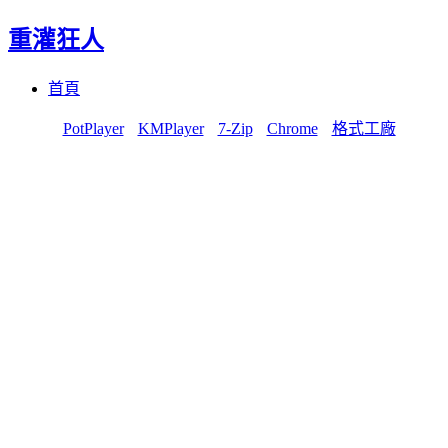
重灌狂人
Menu
Skip
首頁
to
content
PotPlayer
KMPlayer
7-Zip
Chrome
格式工廠