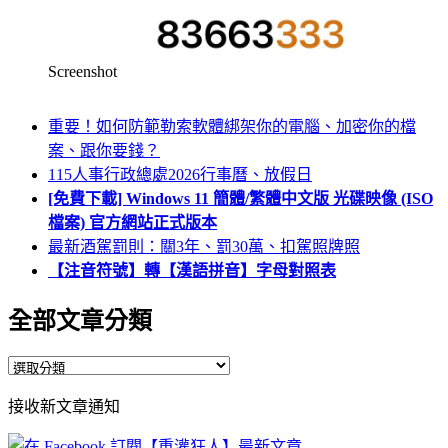
Screenshot
重要！如何防範勒索軟體綁架你的電腦、加密你的檔
案、跟你要錢？
115人事行政總處2026行事曆、放假日
[免費下載] Windows 11 簡體/繁體中文版 光碟映像 (ISO
檔案) 官方網站正式版本
最新酒駕罰則：關3年、罰30萬、扣駕照牌照
【注音符號】轉【漢語拼音】字母對照表
全部文章分類
全
部
接收新文章通知
文
章