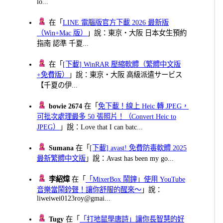
lo...
在「
LINE 電腦版官方下載 2026 最新版
（Win+Mac 版）
」說：東京・大阪 日本女生預約
指南 認準 千夏...
在「
[下載] WinRAR 壓縮軟體（繁體中文版
+免費版）
」說：東京・大阪 高級派遣サービス
【千夏の伊...
bowie 2674
在「
免下載！線上 Heic 轉 JPEG，
可批次處理最多 50 張照片！（Convert Heic to
JPEG）
」說：Love that I can batc...
Sumana
在「
[下載] avast! 免費防毒軟體 2025
最新繁體中文版
」說：Avast has been my go...
李紹煒
在「
「MixerBox 鬧鐘」使用 YouTube
音樂當鬧鈴聲！讓你舒服的醒來～
」說：
liweiwei0123roy@gmai...
Tugy
在「
「打地鼠學唐詩」讓你長智慧的好