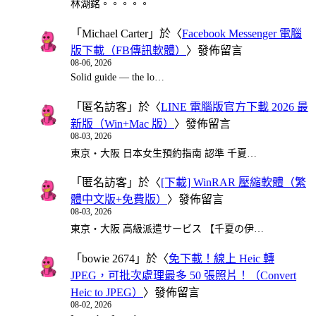
林湖銘。。。。。
「
Michael Carter
」於〈
Facebook Messenger 電腦
版下載（FB傳訊軟體）
〉發佈留言
08-06, 2026
Solid guide — the lo…
「
匿名訪客
」於〈
LINE 電腦版官方下載 2026 最
新版（Win+Mac 版）
〉發佈留言
08-03, 2026
東京・大阪 日本女生預約指南 認準 千夏…
「
匿名訪客
」於〈
[下載] WinRAR 壓縮軟體（繁
體中文版+免費版）
〉發佈留言
08-03, 2026
東京・大阪 高級派遣サービス 【千夏の伊…
「
bowie 2674
」於〈
免下載！線上 Heic 轉
JPEG，可批次處理最多 50 張照片！（Convert
Heic to JPEG）
〉發佈留言
08-02, 2026