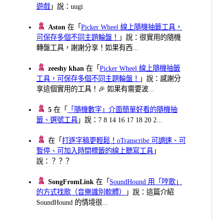
遊戲
」說：uugi
Aston
在「
Picker Wheel 線上隨機抽籤工具，
可保存多個不同主題輪盤！
」說：很實用的隨機
轉盤工具，謝謝分享！如果有西...
zeeshy khan
在「
Picker Wheel 線上隨機抽籤
工具，可保存多個不同主題輪盤！
」說：感謝分
享這個實用的工具！🎉 如果有需要波...
5
在「
「隨機數字」介面簡單好看的隨機抽
籤、選號工具
」說：7 8 14 16 17 18 20 2...
在「
打逐字稿更輕鬆！oTranscribe 可調速、可
暫停、可加入時間標籤的線上聽寫工具
」
說：？？？
SongFromLink
在「
SoundHound 用「哼歌」
的方式找歌（音樂識別軟體）
」說：這篇介紹
SoundHound 的情境很...