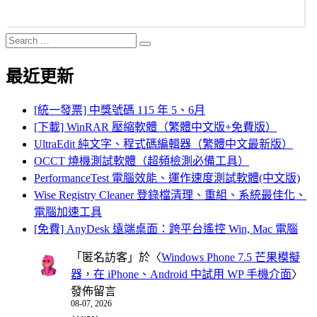
Search
Search
for:
最近更新
[統一發票] 中獎號碼 115 年 5、6月
[下載] WinRAR 壓縮軟體（繁體中文版+免費版）
UltraEdit 純文字、程式碼編輯器（繁體中文最新版）
OCCT 燒機測試軟體（超頻檢測必備工具）
PerformanceTest 電腦效能、運作速度測試軟體(中文版)
Wise Registry Cleaner 登錄檔清理、重組、系統最佳化、
電腦加速工具
[免費] AnyDesk 遠端桌面：跨平台遙控 Win, Mac 電腦
「
匿名訪客
」於〈
Windows Phone 7.5 芒果模擬
器，在 iPhone、Android 中試用 WP 手機介面
〉
發佈留言
08-07, 2026