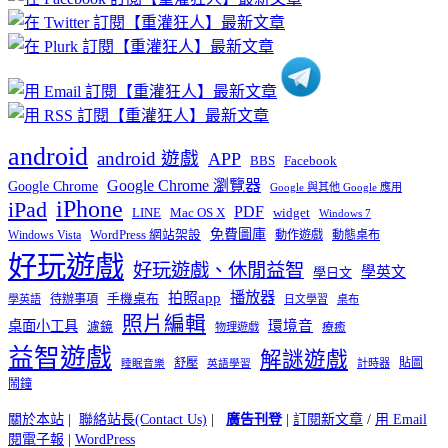
分
類
android
android 遊戲
APP
BBS
Facebook
Google Chrome 瀏覽器
Google Chrome
Google 與其他 Google 應用
iPhone
iPad
PDF
widget
LINE
Mac OS X
Windows 7
免費圖庫
Windows Vista
WordPress 網站架設
動作遊戲
動態桌布
好玩遊戲
好玩遊戲、休閒益智
學英文
學日文
播放器
拍照app
待辦事項
手機桌布
學英語
日文學習
桌布
照片編輯
桌面小工具
環境音
濾鏡
療癒
物理遊戲
益智遊戲
解謎遊戲
舒壓
貼圖
計時器
睡眠音樂
英語學習
鬧鐘
關於本站
|
聯絡站長(Contact Us)
|
廣告刊登
|
訂閱新文章
/
用 Email
閱電子報
|
WordPress