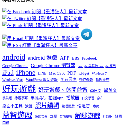
接收新文章通知
文
章
分
類
android
android 遊戲
APP
BBS
Facebook
Google Chrome 瀏覽器
Google Chrome
Google 與其他 Google 應用
iPhone
iPad
PDF
widget
LINE
Mac OS X
Windows 7
免費圖庫
Windows Vista
WordPress 網站架設
動作遊戲
動態桌布
好玩遊戲
好玩遊戲、休閒益智
學英文
學日文
播放器
拍照app
待辦事項
手機桌布
學英語
日文學習
桌布
照片編輯
桌面小工具
環境音
濾鏡
療癒
物理遊戲
益智遊戲
解謎遊戲
舒壓
貼圖
計時器
睡眠音樂
英語學習
鬧鐘