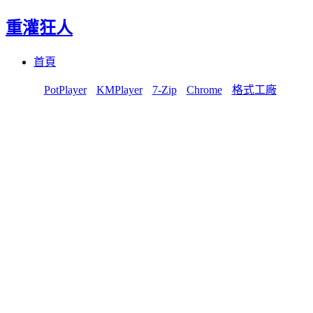
重灌狂人
Menu
Skip
首頁
to
content
PotPlayer
KMPlayer
7-Zip
Chrome
格式工廠