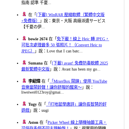
指南 認準 千夏...
在「
[下載] WinRAR 壓縮軟體（繁體中文版
+免費版）
」說：東京・大阪 高級派遣サービス
【千夏の伊...
bowie 2674
在「
免下載！線上 Heic 轉 JPEG，
可批次處理最多 50 張照片！（Convert Heic to
JPEG）
」說：Love that I can batc...
Sumana
在「
[下載] avast! 免費防毒軟體 2025
最新繁體中文版
」說：Avast has been my go...
李紹煒
在「
「MixerBox 鬧鐘」使用 YouTube
音樂當鬧鈴聲！讓你舒服的醒來～
」說：
liweiwei0123roy@gmai...
Tugy
在「
「打地鼠學唐詩」讓你長智慧的好
遊戲
」說：uugi
Aston
在「
Picker Wheel 線上隨機抽籤工具，
可保存多個不同主題輪盤！
」說：很實用的隨機