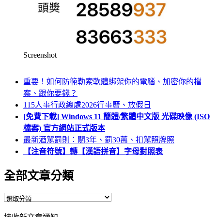
Screenshot
重要！如何防範勒索軟體綁架你的電腦、加密你的檔
案、跟你要錢？
115人事行政總處2026行事曆、放假日
[免費下載] Windows 11 簡體/繁體中文版 光碟映像 (ISO
檔案) 官方網站正式版本
最新酒駕罰則：關3年、罰30萬、扣駕照牌照
【注音符號】轉【漢語拼音】字母對照表
全部文章分類
全
部