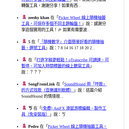
轉盤工具，謝謝分享！如果有西...
zeeshy khan
在「
Picker Wheel 線上隨機抽籤
工具，可保存多個不同主題輪盤！
」說：感謝分
享這個實用的工具！🎉 如果有需要波...
5
在「
「隨機數字」介面簡單好看的隨機抽
籤、選號工具
」說：7 8 14 16 17 18 20 2...
在「
打逐字稿更輕鬆！oTranscribe 可調速、可
暫停、可加入時間標籤的線上聽寫工具
」
說：？？？
SongFromLink
在「
SoundHound 用「哼歌」
的方式找歌（音樂識別軟體）
」說：這篇介紹
SoundHound 的情境很...
ㄎ
在「
[免費] AniFX 滑鼠游標編輯、製作工
具（免安裝版）
」說：ㄎ
Pedro
在「
Picker Wheel 線上隨機抽籤工具，