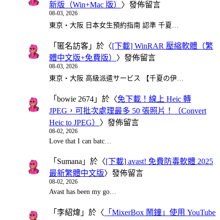
新版（Win+Mac 版）
〉發佈留言
08-03, 2026
東京・大阪 日本女生預約指南 認準 千夏…
「
匿名訪客
」於〈
[下載] WinRAR 壓縮軟體（繁
體中文版+免費版）
〉發佈留言
08-03, 2026
東京・大阪 高級派遣サービス 【千夏の伊…
「
bowie 2674
」於〈
免下載！線上 Heic 轉
JPEG，可批次處理最多 50 張照片！（Convert
Heic to JPEG）
〉發佈留言
08-02, 2026
Love that I can batc…
「
Sumana
」於〈
[下載] avast! 免費防毒軟體 2025
最新繁體中文版
〉發佈留言
08-02, 2026
Avast has been my go…
「
李紹煒
」於〈
「MixerBox 鬧鐘」使用 YouTube