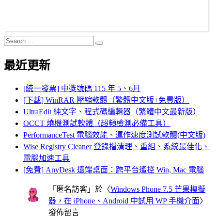
Search
Search
for:
最近更新
[統一發票] 中獎號碼 115 年 5、6月
[下載] WinRAR 壓縮軟體（繁體中文版+免費版）
UltraEdit 純文字、程式碼編輯器（繁體中文最新版）
OCCT 燒機測試軟體（超頻檢測必備工具）
PerformanceTest 電腦效能、運作速度測試軟體(中文版)
Wise Registry Cleaner 登錄檔清理、重組、系統最佳化、
電腦加速工具
[免費] AnyDesk 遠端桌面：跨平台遙控 Win, Mac 電腦
「
匿名訪客
」於〈
Windows Phone 7.5 芒果模擬
器，在 iPhone、Android 中試用 WP 手機介面
〉
發佈留言