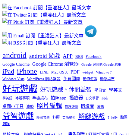
章
分
類
android
android 遊戲
APP
BBS
Facebook
Google Chrome 瀏覽器
Google Chrome
Google 與其他 Google 應用
iPhone
iPad
PDF
widget
LINE
Mac OS X
Windows 7
免費圖庫
Windows Vista
WordPress 網站架設
動作遊戲
動態桌布
好玩遊戲
好玩遊戲、休閒益智
學英文
學日文
播放器
拍照app
待辦事項
手機桌布
學英語
日文學習
桌布
照片編輯
桌面小工具
環境音
濾鏡
療癒
物理遊戲
益智遊戲
解謎遊戲
舒壓
貼圖
計時器
睡眠音樂
英語學習
鬧鐘
關於本站
|
聯絡站長(Contact Us)
|
廣告刊登
|
訂閱新文章
/
用 Email