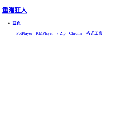
重灌狂人
Menu
Skip
首頁
to
content
PotPlayer
KMPlayer
7-Zip
Chrome
格式工廠