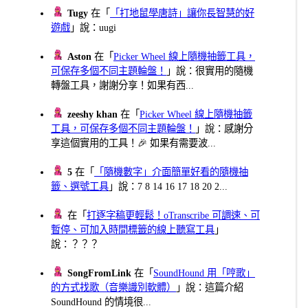
Tugy
在「
「打地鼠學唐詩」讓你長智慧的好
遊戲
」說：uugi
Aston
在「
Picker Wheel 線上隨機抽籤工具，
可保存多個不同主題輪盤！
」說：很實用的隨機
轉盤工具，謝謝分享！如果有西...
zeeshy khan
在「
Picker Wheel 線上隨機抽籤
工具，可保存多個不同主題輪盤！
」說：感謝分
享這個實用的工具！🎉 如果有需要波...
5
在「
「隨機數字」介面簡單好看的隨機抽
籤、選號工具
」說：7 8 14 16 17 18 20 2...
在「
打逐字稿更輕鬆！oTranscribe 可調速、可
暫停、可加入時間標籤的線上聽寫工具
」
說：？？？
SongFromLink
在「
SoundHound 用「哼歌」
的方式找歌（音樂識別軟體）
」說：這篇介紹
SoundHound 的情境很...