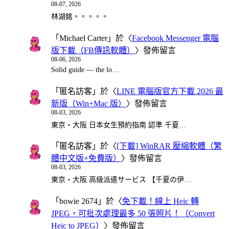
08-07, 2026
林湖銘。。。。。
「
Michael Carter
」於〈
Facebook Messenger 電腦
版下載（FB傳訊軟體）
〉發佈留言
08-06, 2026
Solid guide — the lo…
「
匿名訪客
」於〈
LINE 電腦版官方下載 2026 最
新版（Win+Mac 版）
〉發佈留言
08-03, 2026
東京・大阪 日本女生預約指南 認準 千夏…
「
匿名訪客
」於〈
[下載] WinRAR 壓縮軟體（繁
體中文版+免費版）
〉發佈留言
08-03, 2026
東京・大阪 高級派遣サービス 【千夏の伊…
「
bowie 2674
」於〈
免下載！線上 Heic 轉
JPEG，可批次處理最多 50 張照片！（Convert
Heic to JPEG）
〉發佈留言