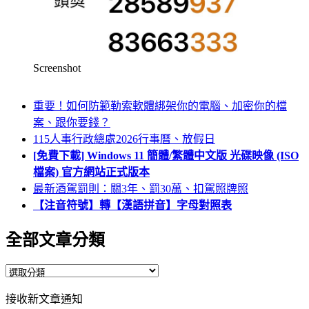
Screenshot
重要！如何防範勒索軟體綁架你的電腦、加密你的檔
案、跟你要錢？
115人事行政總處2026行事曆、放假日
[免費下載] Windows 11 簡體/繁體中文版 光碟映像 (ISO
檔案) 官方網站正式版本
最新酒駕罰則：關3年、罰30萬、扣駕照牌照
【注音符號】轉【漢語拼音】字母對照表
全部文章分類
全
部
接收新文章通知
文