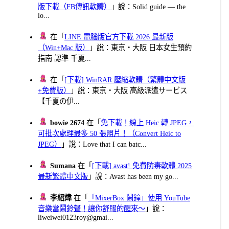
版下載（FB傳訊軟體）
」說：Solid guide — the
lo...
在「
LINE 電腦版官方下載 2026 最新版
（Win+Mac 版）
」說：東京・大阪 日本女生預約
指南 認準 千夏...
在「
[下載] WinRAR 壓縮軟體（繁體中文版
+免費版）
」說：東京・大阪 高級派遣サービス
【千夏の伊...
bowie 2674
在「
免下載！線上 Heic 轉 JPEG，
可批次處理最多 50 張照片！（Convert Heic to
JPEG）
」說：Love that I can batc...
Sumana
在「
[下載] avast! 免費防毒軟體 2025
最新繁體中文版
」說：Avast has been my go...
李紹煒
在「
「MixerBox 鬧鐘」使用 YouTube
音樂當鬧鈴聲！讓你舒服的醒來～
」說：
liweiwei0123roy@gmai...