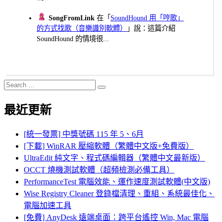
SongFromLink
在「
SoundHound 用「哼歌」
的方式找歌（音樂識別軟體）
」說：這篇介紹
SoundHound 的情境很...
Search
Search
for:
最近更新
[統一發票] 中獎號碼 115 年 5、6月
[下載] WinRAR 壓縮軟體（繁體中文版+免費版）
UltraEdit 純文字、程式碼編輯器（繁體中文最新版）
OCCT 燒機測試軟體（超頻檢測必備工具）
PerformanceTest 電腦效能、運作速度測試軟體(中文版)
Wise Registry Cleaner 登錄檔清理、重組、系統最佳化、
電腦加速工具
[免費] AnyDesk 遠端桌面：跨平台遙控 Win, Mac 電腦