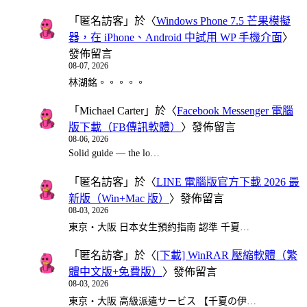
「
匿名訪客
」於〈
Windows Phone 7.5 芒果模擬
器，在 iPhone、Android 中試用 WP 手機介面
〉
發佈留言
08-07, 2026
林湖銘。。。。。
「
Michael Carter
」於〈
Facebook Messenger 電腦
版下載（FB傳訊軟體）
〉發佈留言
08-06, 2026
Solid guide — the lo…
「
匿名訪客
」於〈
LINE 電腦版官方下載 2026 最
新版（Win+Mac 版）
〉發佈留言
08-03, 2026
東京・大阪 日本女生預約指南 認準 千夏…
「
匿名訪客
」於〈
[下載] WinRAR 壓縮軟體（繁
體中文版+免費版）
〉發佈留言
08-03, 2026
東京・大阪 高級派遣サービス 【千夏の伊…