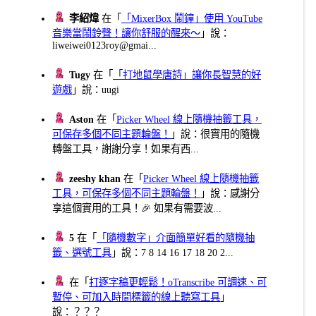
李紹煒
在「
「MixerBox 鬧鐘」使用 YouTube
音樂當鬧鈴聲！讓你舒服的醒來～
」說：
liweiwei0123roy@gmai...
Tugy
在「
「打地鼠學唐詩」讓你長智慧的好
遊戲
」說：uugi
Aston
在「
Picker Wheel 線上隨機抽籤工具，
可保存多個不同主題輪盤！
」說：很實用的隨機
轉盤工具，謝謝分享！如果有西...
zeeshy khan
在「
Picker Wheel 線上隨機抽籤
工具，可保存多個不同主題輪盤！
」說：感謝分
享這個實用的工具！🎉 如果有需要波...
5
在「
「隨機數字」介面簡單好看的隨機抽
籤、選號工具
」說：7 8 14 16 17 18 20 2...
在「
打逐字稿更輕鬆！oTranscribe 可調速、可
暫停、可加入時間標籤的線上聽寫工具
」
說：？？？