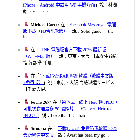
iPhone、Android 中試用 WP 手機介面
」說：林湖
銘。。。。。
Michael Carter
在「
Facebook Messenger 電腦
版下載（FB傳訊軟體）
」說：Solid guide — the
lo...
在「
LINE 電腦版官方下載 2026 最新版
（Win+Mac 版）
」說：東京・大阪 日本女生預約
指南 認準 千夏...
在「
[下載] WinRAR 壓縮軟體（繁體中文版
+免費版）
」說：東京・大阪 高級派遣サービス
【千夏の伊...
bowie 2674
在「
免下載！線上 Heic 轉 JPEG，
可批次處理最多 50 張照片！（Convert Heic to
JPEG）
」說：Love that I can batc...
Sumana
在「
[下載] avast! 免費防毒軟體 2025
最新繁體中文版
」說：Avast has been my go...