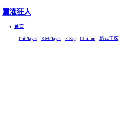
重灌狂人
Menu
Skip
首頁
to
content
PotPlayer
KMPlayer
7-Zip
Chrome
格式工廠