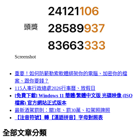
Screenshot
重要！如何防範勒索軟體綁架你的電腦、加密你的檔
案、跟你要錢？
115人事行政總處2026行事曆、放假日
[免費下載] Windows 11 簡體/繁體中文版 光碟映像 (ISO
檔案) 官方網站正式版本
最新酒駕罰則：關3年、罰30萬、扣駕照牌照
【注音符號】轉【漢語拼音】字母對照表
全部文章分類