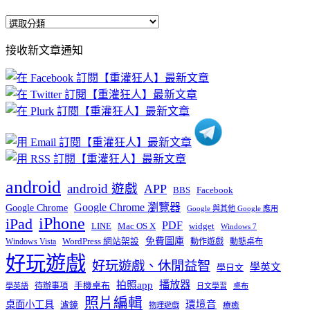
全
部
接收新文章通知
文
章
分
類
android
android 遊戲
APP
BBS
Facebook
Google Chrome 瀏覽器
Google Chrome
Google 與其他 Google 應用
iPhone
iPad
PDF
widget
LINE
Mac OS X
Windows 7
免費圖庫
Windows Vista
WordPress 網站架設
動作遊戲
動態桌布
好玩遊戲
好玩遊戲、休閒益智
學英文
學日文
播放器
拍照app
待辦事項
手機桌布
學英語
日文學習
桌布
照片編輯
桌面小工具
環境音
濾鏡
療癒
物理遊戲