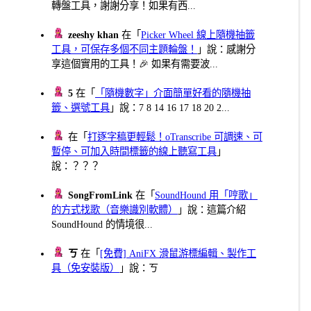
轉盤工具，謝謝分享！如果有西...
zeeshy khan
在「
Picker Wheel 線上隨機抽籤
工具，可保存多個不同主題輪盤！
」說：感謝分
享這個實用的工具！🎉 如果有需要波...
5
在「
「隨機數字」介面簡單好看的隨機抽
籤、選號工具
」說：7 8 14 16 17 18 20 2...
在「
打逐字稿更輕鬆！oTranscribe 可調速、可
暫停、可加入時間標籤的線上聽寫工具
」
說：？？？
SongFromLink
在「
SoundHound 用「哼歌」
的方式找歌（音樂識別軟體）
」說：這篇介紹
SoundHound 的情境很...
ㄎ
在「
[免費] AniFX 滑鼠游標編輯、製作工
具（免安裝版）
」說：ㄎ