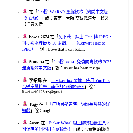
在「
[下載] WinRAR 壓縮軟體（繁體中文版
+免費版）
」說：東京・大阪 高級派遣サービス
【千夏の伊...
bowie 2674
在「
免下載！線上 Heic 轉 JPEG，
可批次處理最多 50 張照片！（Convert Heic to
JPEG）
」說：Love that I can batc...
Sumana
在「
[下載] avast! 免費防毒軟體 2025
最新繁體中文版
」說：Avast has been my go...
李紹煒
在「
「MixerBox 鬧鐘」使用 YouTube
音樂當鬧鈴聲！讓你舒服的醒來～
」說：
liweiwei0123roy@gmai...
Tugy
在「
「打地鼠學唐詩」讓你長智慧的好
遊戲
」說：uugi
Aston
在「
Picker Wheel 線上隨機抽籤工具，
可保存多個不同主題輪盤！
」說：很實用的隨機