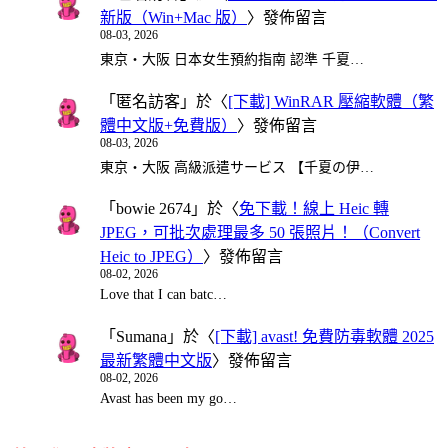
新版（Win+Mac 版）
〉發佈留言
08-03, 2026
東京・大阪 日本女生預約指南 認準 千夏…
「
匿名訪客
」於〈
[下載] WinRAR 壓縮軟體（繁
體中文版+免費版）
〉發佈留言
08-03, 2026
東京・大阪 高級派遣サービス 【千夏の伊…
「
bowie 2674
」於〈
免下載！線上 Heic 轉
JPEG，可批次處理最多 50 張照片！（Convert
Heic to JPEG）
〉發佈留言
08-02, 2026
Love that I can batc…
「
Sumana
」於〈
[下載] avast! 免費防毒軟體 2025
最新繁體中文版
〉發佈留言
08-02, 2026
Avast has been my go…