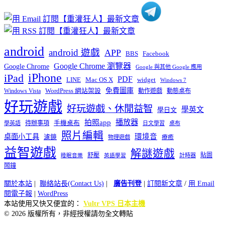
android
android 遊戲
APP
BBS
Facebook
Google Chrome 瀏覽器
Google Chrome
Google 與其他 Google 應用
iPhone
iPad
PDF
widget
LINE
Mac OS X
Windows 7
免費圖庫
Windows Vista
WordPress 網站架設
動作遊戲
動態桌布
好玩遊戲
好玩遊戲、休閒益智
學英文
學日文
播放器
拍照app
待辦事項
手機桌布
學英語
日文學習
桌布
照片編輯
桌面小工具
環境音
濾鏡
療癒
物理遊戲
益智遊戲
解謎遊戲
舒壓
貼圖
計時器
睡眠音樂
英語學習
鬧鐘
關於本站
|
聯絡站長(Contact Us)
|
廣告刊登
|
訂閱新文章
/
用 Email
閱電子報
|
WordPress
本站使用又快又便宜的：
Vultr VPS 日本主機
© 2026 版權所有，非經授權請勿全文轉貼