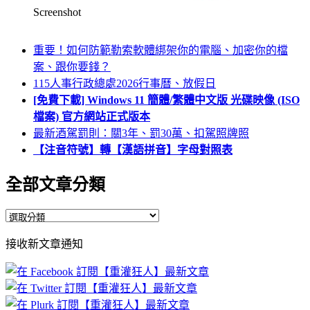
Screenshot
重要！如何防範勒索軟體綁架你的電腦、加密你的檔
案、跟你要錢？
115人事行政總處2026行事曆、放假日
[免費下載] Windows 11 簡體/繁體中文版 光碟映像 (ISO
檔案) 官方網站正式版本
最新酒駕罰則：關3年、罰30萬、扣駕照牌照
【注音符號】轉【漢語拼音】字母對照表
全部文章分類
全
部
接收新文章通知
文
章
分
類