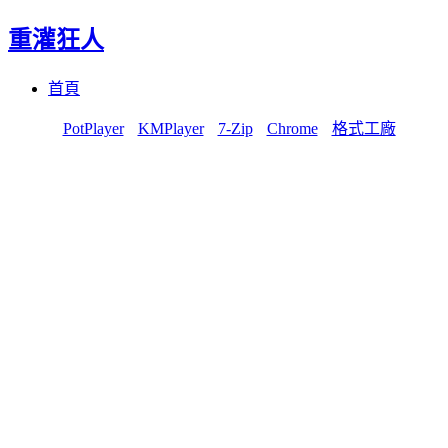
重灌狂人
Menu
Skip
首頁
to
content
PotPlayer
KMPlayer
7-Zip
Chrome
格式工廠