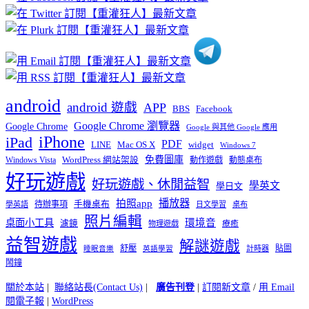
分
類
android
android 遊戲
APP
BBS
Facebook
Google Chrome 瀏覽器
Google Chrome
Google 與其他 Google 應用
iPhone
iPad
PDF
widget
LINE
Mac OS X
Windows 7
免費圖庫
Windows Vista
WordPress 網站架設
動作遊戲
動態桌布
好玩遊戲
好玩遊戲、休閒益智
學英文
學日文
播放器
拍照app
待辦事項
手機桌布
學英語
日文學習
桌布
照片編輯
桌面小工具
環境音
濾鏡
療癒
物理遊戲
益智遊戲
解謎遊戲
舒壓
貼圖
計時器
睡眠音樂
英語學習
鬧鐘
關於本站
|
聯絡站長(Contact Us)
|
廣告刊登
|
訂閱新文章
/
用 Email
閱電子報
|
WordPress