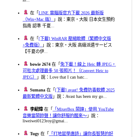
在「
LINE 電腦版官方下載 2026 最新版
（Win+Mac 版）
」說：東京・大阪 日本女生預約
指南 認準 千夏...
在「
[下載] WinRAR 壓縮軟體（繁體中文版
+免費版）
」說：東京・大阪 高級派遣サービス
【千夏の伊...
bowie 2674
在「
免下載！線上 Heic 轉 JPEG，
可批次處理最多 50 張照片！（Convert Heic to
JPEG）
」說：Love that I can batc...
Sumana
在「
[下載] avast! 免費防毒軟體 2025
最新繁體中文版
」說：Avast has been my go...
李紹煒
在「
「MixerBox 鬧鐘」使用 YouTube
音樂當鬧鈴聲！讓你舒服的醒來～
」說：
liweiwei0123roy@gmai...
Tugy
在「
「打地鼠學唐詩」讓你長智慧的好