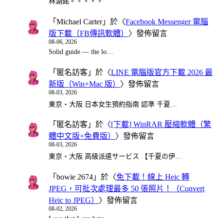
林湖銘。。。。。
「
Michael Carter
」於〈
Facebook Messenger 電腦
版下載（FB傳訊軟體）
〉發佈留言
08-06, 2026
Solid guide — the lo…
「
匿名訪客
」於〈
LINE 電腦版官方下載 2026 最
新版（Win+Mac 版）
〉發佈留言
08-03, 2026
東京・大阪 日本女生預約指南 認準 千夏…
「
匿名訪客
」於〈
[下載] WinRAR 壓縮軟體（繁
體中文版+免費版）
〉發佈留言
08-03, 2026
東京・大阪 高級派遣サービス 【千夏の伊…
「
bowie 2674
」於〈
免下載！線上 Heic 轉
JPEG，可批次處理最多 50 張照片！（Convert
Heic to JPEG）
〉發佈留言
08-02, 2026