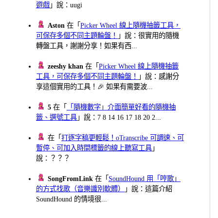
遊戲
」說：uugi
Aston
在「
Picker Wheel 線上隨機抽籤工具，
可保存多個不同主題輪盤！
」說：很實用的隨機
轉盤工具，謝謝分享！如果有西...
zeeshy khan
在「
Picker Wheel 線上隨機抽籤
工具，可保存多個不同主題輪盤！
」說：感謝分
享這個實用的工具！🎉 如果有需要波...
5
在「
「隨機數字」介面簡單好看的隨機抽
籤、選號工具
」說：7 8 14 16 17 18 20 2...
在「
打逐字稿更輕鬆！oTranscribe 可調速、可
暫停、可加入時間標籤的線上聽寫工具
」
說：？？？
SongFromLink
在「
SoundHound 用「哼歌」
的方式找歌（音樂識別軟體）
」說：這篇介紹
SoundHound 的情境很...