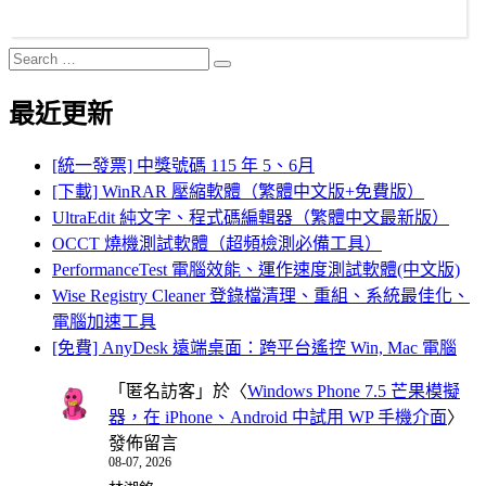
Search
Search
for:
最近更新
[統一發票] 中獎號碼 115 年 5、6月
[下載] WinRAR 壓縮軟體（繁體中文版+免費版）
UltraEdit 純文字、程式碼編輯器（繁體中文最新版）
OCCT 燒機測試軟體（超頻檢測必備工具）
PerformanceTest 電腦效能、運作速度測試軟體(中文版)
Wise Registry Cleaner 登錄檔清理、重組、系統最佳化、
電腦加速工具
[免費] AnyDesk 遠端桌面：跨平台遙控 Win, Mac 電腦
「
匿名訪客
」於〈
Windows Phone 7.5 芒果模擬
器，在 iPhone、Android 中試用 WP 手機介面
〉
發佈留言
08-07, 2026