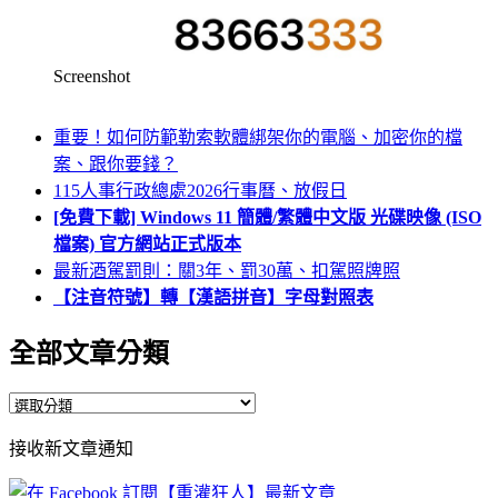
Screenshot
重要！如何防範勒索軟體綁架你的電腦、加密你的檔
案、跟你要錢？
115人事行政總處2026行事曆、放假日
[免費下載] Windows 11 簡體/繁體中文版 光碟映像 (ISO
檔案) 官方網站正式版本
最新酒駕罰則：關3年、罰30萬、扣駕照牌照
【注音符號】轉【漢語拼音】字母對照表
全部文章分類
全
部
接收新文章通知
文
章