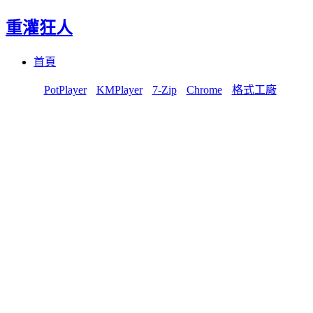
重灌狂人
Menu
Skip
首頁
to
content
PotPlayer
KMPlayer
7-Zip
Chrome
格式工廠