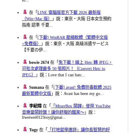
在「
LINE 電腦版官方下載 2026 最新版
（Win+Mac 版）
」說：東京・大阪 日本女生預約
指南 認準 千夏...
在「
[下載] WinRAR 壓縮軟體（繁體中文版
+免費版）
」說：東京・大阪 高級派遣サービス
【千夏の伊...
bowie 2674
在「
免下載！線上 Heic 轉 JPEG，
可批次處理最多 50 張照片！（Convert Heic to
JPEG）
」說：Love that I can batc...
Sumana
在「
[下載] avast! 免費防毒軟體 2025
最新繁體中文版
」說：Avast has been my go...
李紹煒
在「
「MixerBox 鬧鐘」使用 YouTube
音樂當鬧鈴聲！讓你舒服的醒來～
」說：
liweiwei0123roy@gmai...
Tugy
在「
「打地鼠學唐詩」讓你長智慧的好