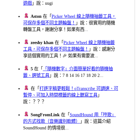
遊戲
」說：uugi
Aston
在「
Picker Wheel 線上隨機抽籤工具，
可保存多個不同主題輪盤！
」說：很實用的隨機
轉盤工具，謝謝分享！如果有西...
zeeshy khan
在「
Picker Wheel 線上隨機抽籤
工具，可保存多個不同主題輪盤！
」說：感謝分
享這個實用的工具！🎉 如果有需要波...
5
在「
「隨機數字」介面簡單好看的隨機抽
籤、選號工具
」說：7 8 14 16 17 18 20 2...
在「
打逐字稿更輕鬆！oTranscribe 可調速、可
暫停、可加入時間標籤的線上聽寫工具
」
說：？？？
SongFromLink
在「
SoundHound 用「哼歌」
的方式找歌（音樂識別軟體）
」說：這篇介紹
SoundHound 的情境很...