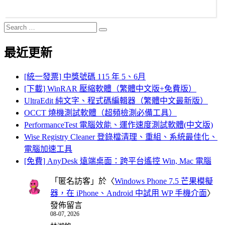
Search
Search
for:
最近更新
[統一發票] 中獎號碼 115 年 5、6月
[下載] WinRAR 壓縮軟體（繁體中文版+免費版）
UltraEdit 純文字、程式碼編輯器（繁體中文最新版）
OCCT 燒機測試軟體（超頻檢測必備工具）
PerformanceTest 電腦效能、運作速度測試軟體(中文版)
Wise Registry Cleaner 登錄檔清理、重組、系統最佳化、
電腦加速工具
[免費] AnyDesk 遠端桌面：跨平台遙控 Win, Mac 電腦
「
匿名訪客
」於〈
Windows Phone 7.5 芒果模擬
器，在 iPhone、Android 中試用 WP 手機介面
〉
發佈留言
08-07, 2026