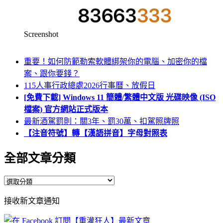
Screenshot
重要！如何防範勒索軟體綁架你的電腦、加密你的檔
案、跟你要錢？
115人事行政總處2026行事曆、放假日
[免費下載] Windows 11 簡體/繁體中文版 光碟映像 (ISO
檔案) 官方網站正式版本
最新酒駕罰則：關3年、罰30萬、扣駕照牌照
【注音符號】轉【漢語拼音】字母對照表
全部文章分類
全
部
接收新文章通知
文
章