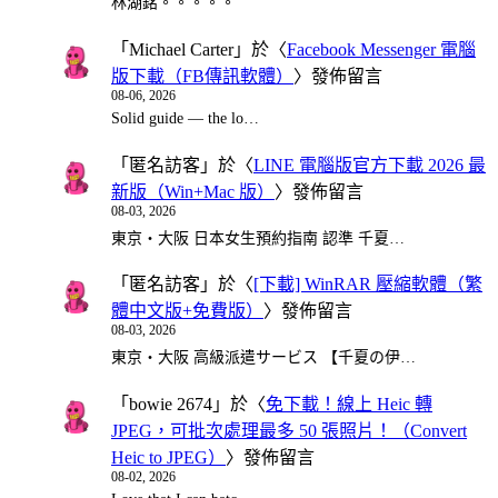
林湖銘。。。。。
「
Michael Carter
」於〈
Facebook Messenger 電腦
版下載（FB傳訊軟體）
〉發佈留言
08-06, 2026
Solid guide — the lo…
「
匿名訪客
」於〈
LINE 電腦版官方下載 2026 最
新版（Win+Mac 版）
〉發佈留言
08-03, 2026
東京・大阪 日本女生預約指南 認準 千夏…
「
匿名訪客
」於〈
[下載] WinRAR 壓縮軟體（繁
體中文版+免費版）
〉發佈留言
08-03, 2026
東京・大阪 高級派遣サービス 【千夏の伊…
「
bowie 2674
」於〈
免下載！線上 Heic 轉
JPEG，可批次處理最多 50 張照片！（Convert
Heic to JPEG）
〉發佈留言
08-02, 2026