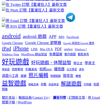
分
類
android
android 遊戲
APP
BBS
Facebook
Google Chrome 瀏覽器
Google Chrome
Google 與其他 Google 應用
iPhone
iPad
PDF
widget
LINE
Mac OS X
Windows 7
免費圖庫
Windows Vista
WordPress 網站架設
動作遊戲
動態桌布
好玩遊戲
好玩遊戲、休閒益智
學英文
學日文
播放器
拍照app
待辦事項
手機桌布
學英語
日文學習
桌布
照片編輯
桌面小工具
環境音
濾鏡
療癒
物理遊戲
益智遊戲
解謎遊戲
舒壓
貼圖
計時器
睡眠音樂
英語學習
鬧鐘
關於本站
|
聯絡站長(Contact Us)
|
廣告刊登
|
訂閱新文章
/
用 Email
閱電子報
|
WordPress