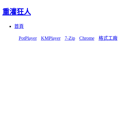
重灌狂人
Menu
Skip
首頁
to
content
PotPlayer
KMPlayer
7-Zip
Chrome
格式工廠