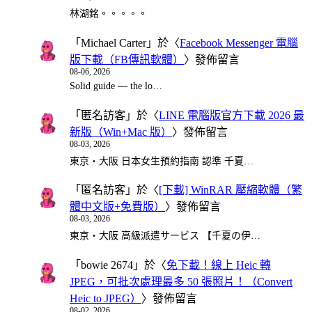
林湖銘。。。。。
「
Michael Carter
」於〈
Facebook Messenger 電腦
版下載（FB傳訊軟體）
〉發佈留言
08-06, 2026
Solid guide — the lo…
「
匿名訪客
」於〈
LINE 電腦版官方下載 2026 最
新版（Win+Mac 版）
〉發佈留言
08-03, 2026
東京・大阪 日本女生預約指南 認準 千夏…
「
匿名訪客
」於〈
[下載] WinRAR 壓縮軟體（繁
體中文版+免費版）
〉發佈留言
08-03, 2026
東京・大阪 高級派遣サービス 【千夏の伊…
「
bowie 2674
」於〈
免下載！線上 Heic 轉
JPEG，可批次處理最多 50 張照片！（Convert
Heic to JPEG）
〉發佈留言
08-02, 2026