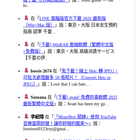
lo...
在「
LINE 電腦版官方下載 2026 最新版
（Win+Mac 版）
」說：東京・大阪 日本女生預約
指南 認準 千夏...
在「
[下載] WinRAR 壓縮軟體（繁體中文版
+免費版）
」說：東京・大阪 高級派遣サービス
【千夏の伊...
bowie 2674
在「
免下載！線上 Heic 轉 JPEG，
可批次處理最多 50 張照片！（Convert Heic to
JPEG）
」說：Love that I can batc...
Sumana
在「
[下載] avast! 免費防毒軟體 2025
最新繁體中文版
」說：Avast has been my go...
李紹煒
在「
「MixerBox 鬧鐘」使用 YouTube
音樂當鬧鈴聲！讓你舒服的醒來～
」說：
liweiwei0123roy@gmai...