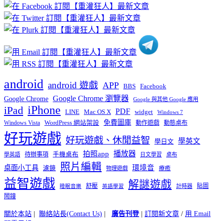
章
分
類
android
android 遊戲
APP
BBS
Facebook
Google Chrome 瀏覽器
Google Chrome
Google 與其他 Google 應用
iPhone
iPad
PDF
widget
LINE
Mac OS X
Windows 7
免費圖庫
Windows Vista
WordPress 網站架設
動作遊戲
動態桌布
好玩遊戲
好玩遊戲、休閒益智
學英文
學日文
播放器
拍照app
待辦事項
手機桌布
學英語
日文學習
桌布
照片編輯
桌面小工具
環境音
濾鏡
療癒
物理遊戲
益智遊戲
解謎遊戲
舒壓
貼圖
計時器
睡眠音樂
英語學習
鬧鐘
關於本站
|
聯絡站長(Contact Us)
|
廣告刊登
|
訂閱新文章
/
用 Email