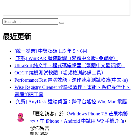
Search
Search
for:
最近更新
[統一發票] 中獎號碼 115 年 5、6月
[下載] WinRAR 壓縮軟體（繁體中文版+免費版）
UltraEdit 純文字、程式碼編輯器（繁體中文最新版）
OCCT 燒機測試軟體（超頻檢測必備工具）
PerformanceTest 電腦效能、運作速度測試軟體(中文版)
Wise Registry Cleaner 登錄檔清理、重組、系統最佳化、
電腦加速工具
[免費] AnyDesk 遠端桌面：跨平台遙控 Win, Mac 電腦
「
匿名訪客
」於〈
Windows Phone 7.5 芒果模擬
器，在 iPhone、Android 中試用 WP 手機介面
〉
發佈留言
08-07, 2026