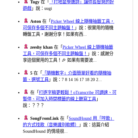
Tugy
在「
「打地鼠學唐詩」讓你長智慧的好
遊戲
」說：uugi
Aston
在「
Picker Wheel 線上隨機抽籤工具，
可保存多個不同主題輪盤！
」說：很實用的隨機
轉盤工具，謝謝分享！如果有西...
zeeshy khan
在「
Picker Wheel 線上隨機抽籤
工具，可保存多個不同主題輪盤！
」說：感謝分
享這個實用的工具！🎉 如果有需要波...
5
在「
「隨機數字」介面簡單好看的隨機抽
籤、選號工具
」說：7 8 14 16 17 18 20 2...
在「
打逐字稿更輕鬆！oTranscribe 可調速、可
暫停、可加入時間標籤的線上聽寫工具
」
說：？？？
SongFromLink
在「
SoundHound 用「哼歌」
的方式找歌（音樂識別軟體）
」說：這篇介紹
SoundHound 的情境很...