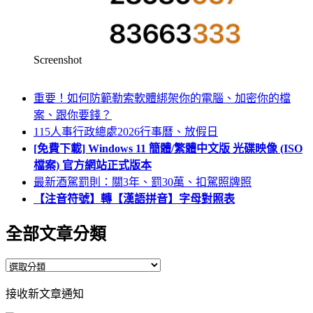
Screenshot
重要！如何防範勒索軟體綁架你的電腦、加密你的檔
案、跟你要錢？
115人事行政總處2026行事曆、放假日
[免費下載] Windows 11 簡體/繁體中文版 光碟映像 (ISO
檔案) 官方網站正式版本
最新酒駕罰則：關3年、罰30萬、扣駕照牌照
【注音符號】轉【漢語拼音】字母對照表
全部文章分類
全
部
接收新文章通知
文