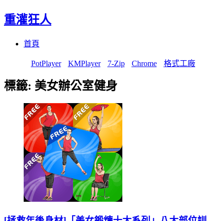
重灌狂人
Menu
Skip
首頁
to
content
PotPlayer
KMPlayer
7-Zip
Chrome
格式工廠
標籤:
美女辦公室健身
[拯救年後身材]「美女鍛煉十大系列」八大部位訓