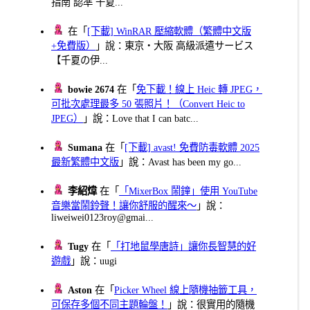
指南 認準 千夏...
在「
[下載] WinRAR 壓縮軟體（繁體中文版
+免費版）
」說：東京・大阪 高級派遣サービス
【千夏の伊...
bowie 2674
在「
免下載！線上 Heic 轉 JPEG，
可批次處理最多 50 張照片！（Convert Heic to
JPEG）
」說：Love that I can batc...
Sumana
在「
[下載] avast! 免費防毒軟體 2025
最新繁體中文版
」說：Avast has been my go...
李紹煒
在「
「MixerBox 鬧鐘」使用 YouTube
音樂當鬧鈴聲！讓你舒服的醒來～
」說：
liweiwei0123roy@gmai...
Tugy
在「
「打地鼠學唐詩」讓你長智慧的好
遊戲
」說：uugi
Aston
在「
Picker Wheel 線上隨機抽籤工具，
可保存多個不同主題輪盤！
」說：很實用的隨機