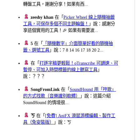
轉盤工具，謝謝分享！如果有西...
zeeshy khan
在「
Picker Wheel 線上隨機抽籤
工具，可保存多個不同主題輪盤！
」說：感謝分
享這個實用的工具！🎉 如果有需要波...
5
在「
「隨機數字」介面簡單好看的隨機抽
籤、選號工具
」說：7 8 14 16 17 18 20 2...
在「
打逐字稿更輕鬆！oTranscribe 可調速、可
暫停、可加入時間標籤的線上聽寫工具
」
說：？？？
SongFromLink
在「
SoundHound 用「哼歌」
的方式找歌（音樂識別軟體）
」說：這篇介紹
SoundHound 的情境很...
ㄎ
在「
[免費] AniFX 滑鼠游標編輯、製作工
具（免安裝版）
」說：ㄎ