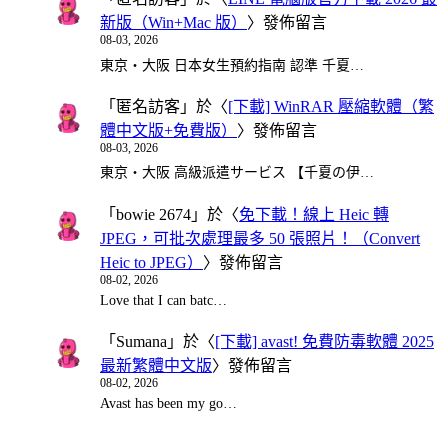
新版（Win+Mac 版）
〉發佈留言
08-03, 2026
東京・大阪 日本女生預約指南 認準 千夏…
「
匿名訪客
」於〈
[下載] WinRAR 壓縮軟體（繁
體中文版+免費版）
〉發佈留言
08-03, 2026
東京・大阪 高級派遣サービス 【千夏の伊…
「
bowie 2674
」於〈
免下載！線上 Heic 轉
JPEG，可批次處理最多 50 張照片！（Convert
Heic to JPEG）
〉發佈留言
08-02, 2026
Love that I can batc…
「
Sumana
」於〈
[下載] avast! 免費防毒軟體 2025
最新繁體中文版
〉發佈留言
08-02, 2026
Avast has been my go…