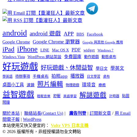
android
android 遊戲
APP
BBS
Facebook
Google Chrome 瀏覽器
Google Chrome
Google 與其他 Google 應用
iPhone
iPad
PDF
widget
LINE
Mac OS X
Windows 7
免費圖庫
Windows Vista
WordPress 網站架設
動作遊戲
動態桌布
好玩遊戲
好玩遊戲、休閒益智
學英文
學日文
播放器
拍照app
待辦事項
手機桌布
學英語
日文學習
桌布
照片編輯
桌面小工具
環境音
濾鏡
療癒
物理遊戲
益智遊戲
解謎遊戲
舒壓
貼圖
計時器
睡眠音樂
英語學習
鬧鐘
關於本站
|
聯絡站長(Contact Us)
|
廣告刊登
|
訂閱新文章
/
用 Email
閱電子報
|
WordPress
本站使用又快又便宜的：
Vultr VPS 日本主機
© 2026 版權所有，非經授權請勿全文轉貼