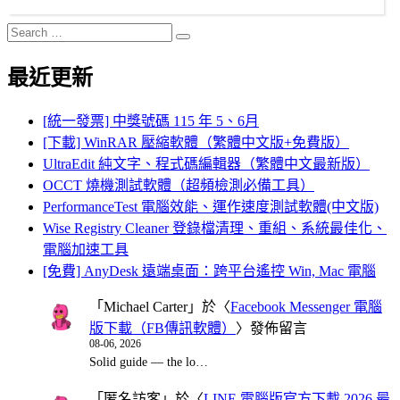
Search
Search
for:
最近更新
[統一發票] 中獎號碼 115 年 5、6月
[下載] WinRAR 壓縮軟體（繁體中文版+免費版）
UltraEdit 純文字、程式碼編輯器（繁體中文最新版）
OCCT 燒機測試軟體（超頻檢測必備工具）
PerformanceTest 電腦效能、運作速度測試軟體(中文版)
Wise Registry Cleaner 登錄檔清理、重組、系統最佳化、
電腦加速工具
[免費] AnyDesk 遠端桌面：跨平台遙控 Win, Mac 電腦
「
Michael Carter
」於〈
Facebook Messenger 電腦
版下載（FB傳訊軟體）
〉發佈留言
08-06, 2026
Solid guide — the lo…
「
匿名訪客
」於〈
LINE 電腦版官方下載 2026 最