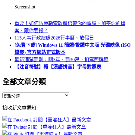
Screenshot
重要！如何防範勒索軟體綁架你的電腦、加密你的檔
案、跟你要錢？
115人事行政總處2026行事曆、放假日
[免費下載] Windows 11 簡體/繁體中文版 光碟映像 (ISO
檔案) 官方網站正式版本
最新酒駕罰則：關3年、罰30萬、扣駕照牌照
【注音符號】轉【漢語拼音】字母對照表
全部文章分類
全
部
接收新文章通知
文
章
分
類