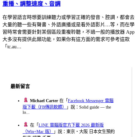
重播、調整速度、音調
在學習語言時想要訓練聽力或學習正確的發音、腔調，都會去
大量的聽一些有聲書、外語廣播或是看外語影片…等，而在學
習時常會需要針對某個區段重複聆聽，不過一般的播放器 App
大多沒有提供此類功能，如果你有這方面的需求可參考這款
「tc.au…
最新留言
Michael Carter
在「
Facebook Messenger 電腦
版下載（FB傳訊軟體）
」說：Solid guide — the
lo...
在「
LINE 電腦版官方下載 2026 最新版
（Win+Mac 版）
」說：東京・大阪 日本女生預約