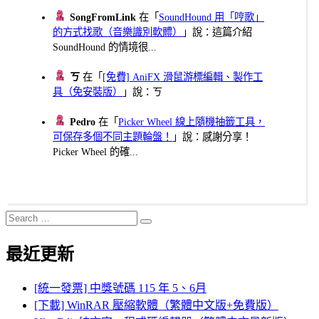
SongFromLink
在「
SoundHound 用「哼歌」
的方式找歌（音樂識別軟體）
」說：這篇介紹
SoundHound 的情境很...
ㄎ
在「
[免費] AniFX 滑鼠游標編輯、製作工
具（免安裝版）
」說：ㄎ
Pedro
在「
Picker Wheel 線上隨機抽籤工具，
可保存多個不同主題輪盤！
」說：感謝分享！
Picker Wheel 的確...
Search
Search
for:
最近更新
[統一發票] 中獎號碼 115 年 5、6月
[下載] WinRAR 壓縮軟體（繁體中文版+免費版）