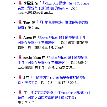
李紹煒
在「
「MixerBox 鬧鐘」使用 YouTube
音樂當鬧鈴聲！讓你舒服的醒來～
」說：
liweiwei0123roy@gmai...
Tugy
在「
「打地鼠學唐詩」讓你長智慧的好
遊戲
」說：uugi
Aston
在「
Picker Wheel 線上隨機抽籤工具，
可保存多個不同主題輪盤！
」說：很實用的隨機
轉盤工具，謝謝分享！如果有西...
zeeshy khan
在「
Picker Wheel 線上隨機抽籤
工具，可保存多個不同主題輪盤！
」說：感謝分
享這個實用的工具！🎉 如果有需要波...
5
在「
「隨機數字」介面簡單好看的隨機抽
籤、選號工具
」說：7 8 14 16 17 18 20 2...
在「
打逐字稿更輕鬆！oTranscribe 可調速、可
暫停、可加入時間標籤的線上聽寫工具
」
說：？？？