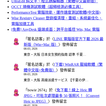
UltraEdit 純文字、程式碼編輯器（繁體中文最新版）
OCCT 燒機測試軟體（超頻檢測必備工具）
PerformanceTest 電腦效能、運作速度測試軟體(中文版)
Wise Registry Cleaner 登錄檔清理、重組、系統最佳化、
電腦加速工具
[免費] AnyDesk 遠端桌面：跨平台遙控 Win, Mac 電腦
「
匿名訪客
」於〈
LINE 電腦版官方下載 2026 最
新版（Win+Mac 版）
〉發佈留言
08-03, 2026
東京・大阪 日本女生預約指南 認準 千夏…
「
匿名訪客
」於〈
[下載] WinRAR 壓縮軟體（繁
體中文版+免費版）
〉發佈留言
08-03, 2026
東京・大阪 高級派遣サービス 【千夏の伊…
「
bowie 2674
」於〈
免下載！線上 Heic 轉
JPEG，可批次處理最多 50 張照片！（Convert
Heic to JPEG）
〉發佈留言
08-02, 2026