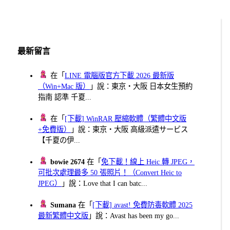
最新留言
在「
LINE 電腦版官方下載 2026 最新版
（Win+Mac 版）
」說：東京・大阪 日本女生預約
指南 認準 千夏...
在「
[下載] WinRAR 壓縮軟體（繁體中文版
+免費版）
」說：東京・大阪 高級派遣サービス
【千夏の伊...
bowie 2674
在「
免下載！線上 Heic 轉 JPEG，
可批次處理最多 50 張照片！（Convert Heic to
JPEG）
」說：Love that I can batc...
Sumana
在「
[下載] avast! 免費防毒軟體 2025
最新繁體中文版
」說：Avast has been my go...