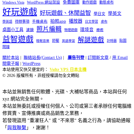
免費圖庫
Windows Vista
WordPress 網站架設
動作遊戲
動態桌布
好玩遊戲
好玩遊戲、休閒益智
學英文
學日文
播放器
拍照app
待辦事項
手機桌布
學英語
日文學習
桌布
照片編輯
桌面小工具
環境音
濾鏡
療癒
物理遊戲
益智遊戲
解謎遊戲
舒壓
貼圖
計時器
睡眠音樂
英語學習
鬧鐘
關於本站
|
聯絡站長(Contact Us)
|
廣告刊登
|
訂閱新文章
/
用 Email
閱電子報
|
WordPress
本站使用又快又便宜的：
Vultr VPS 日本主機
© 2026 版權所有，非經授權請勿全文轉貼
本站並無銷售任何軟體、光碟、大補帖等商品，本站與任何
xyz 網站完全無關。
本站並無委託或授權任何個人、公司或第三者承辦任何電腦維
修買賣、宣傳推廣或商品銷售之業務，
若發現盜用 "重灌狂人" 或 "不來恩" 名義之行為，請協助通報
「
與我聯繫
」，謝謝！