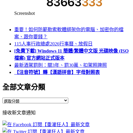
Screenshot
重要！如何防範勒索軟體綁架你的電腦、加密你的檔
案、跟你要錢？
115人事行政總處2026行事曆、放假日
[免費下載] Windows 11 簡體/繁體中文版 光碟映像 (ISO
檔案) 官方網站正式版本
最新酒駕罰則：關3年、罰30萬、扣駕照牌照
【注音符號】轉【漢語拼音】字母對照表
全部文章分類
全
部
接收新文章通知
文
章
分