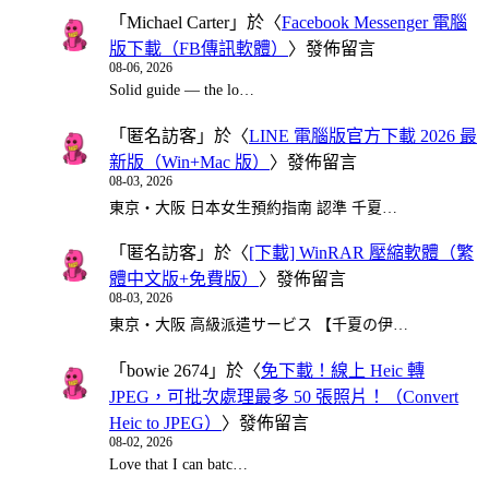
「
Michael Carter
」於〈
Facebook Messenger 電腦
版下載（FB傳訊軟體）
〉發佈留言
08-06, 2026
Solid guide — the lo…
「
匿名訪客
」於〈
LINE 電腦版官方下載 2026 最
新版（Win+Mac 版）
〉發佈留言
08-03, 2026
東京・大阪 日本女生預約指南 認準 千夏…
「
匿名訪客
」於〈
[下載] WinRAR 壓縮軟體（繁
體中文版+免費版）
〉發佈留言
08-03, 2026
東京・大阪 高級派遣サービス 【千夏の伊…
「
bowie 2674
」於〈
免下載！線上 Heic 轉
JPEG，可批次處理最多 50 張照片！（Convert
Heic to JPEG）
〉發佈留言
08-02, 2026
Love that I can batc…