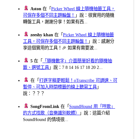
Aston
在「
Picker Wheel 線上隨機抽籤工具，
可保存多個不同主題輪盤！
」說：很實用的隨機
轉盤工具，謝謝分享！如果有西...
zeeshy khan
在「
Picker Wheel 線上隨機抽籤
工具，可保存多個不同主題輪盤！
」說：感謝分
享這個實用的工具！🎉 如果有需要波...
5
在「
「隨機數字」介面簡單好看的隨機抽
籤、選號工具
」說：7 8 14 16 17 18 20 2...
在「
打逐字稿更輕鬆！oTranscribe 可調速、可
暫停、可加入時間標籤的線上聽寫工具
」
說：？？？
SongFromLink
在「
SoundHound 用「哼歌」
的方式找歌（音樂識別軟體）
」說：這篇介紹
SoundHound 的情境很...