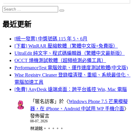
Search
Search
for:
最近更新
[統一發票] 中獎號碼 115 年 5、6月
[下載] WinRAR 壓縮軟體（繁體中文版+免費版）
UltraEdit 純文字、程式碼編輯器（繁體中文最新版）
OCCT 燒機測試軟體（超頻檢測必備工具）
PerformanceTest 電腦效能、運作速度測試軟體(中文版)
Wise Registry Cleaner 登錄檔清理、重組、系統最佳化、
電腦加速工具
[免費] AnyDesk 遠端桌面：跨平台遙控 Win, Mac 電腦
「
匿名訪客
」於〈
Windows Phone 7.5 芒果模擬
器，在 iPhone、Android 中試用 WP 手機介面
〉
發佈留言
08-07, 2026
林湖銘。。。。。