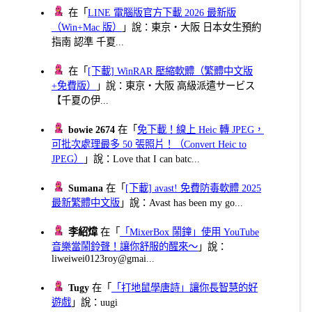
在「
LINE 電腦版官方下載 2026 最新版
（Win+Mac 版）
」說：東京・大阪 日本女生預約
指南 認準 千夏...
在「
[下載] WinRAR 壓縮軟體（繁體中文版
+免費版）
」說：東京・大阪 高級派遣サービス
【千夏の伊...
bowie 2674
在「
免下載！線上 Heic 轉 JPEG，
可批次處理最多 50 張照片！（Convert Heic to
JPEG）
」說：Love that I can batc...
Sumana
在「
[下載] avast! 免費防毒軟體 2025
最新繁體中文版
」說：Avast has been my go...
李紹煒
在「
「MixerBox 鬧鐘」使用 YouTube
音樂當鬧鈴聲！讓你舒服的醒來～
」說：
liweiwei0123roy@gmai...
Tugy
在「
「打地鼠學唐詩」讓你長智慧的好
遊戲
」說：uugi