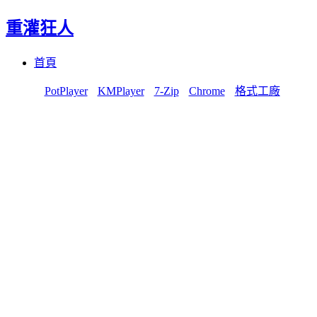
重灌狂人
Menu
Skip
首頁
to
content
PotPlayer
KMPlayer
7-Zip
Chrome
格式工廠