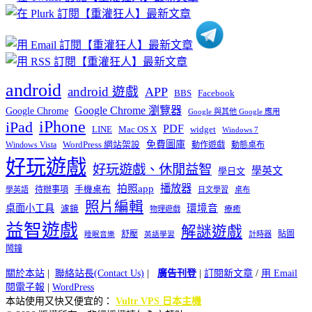
類
android
android 遊戲
APP
BBS
Facebook
Google Chrome 瀏覽器
Google Chrome
Google 與其他 Google 應用
iPhone
iPad
PDF
widget
LINE
Mac OS X
Windows 7
免費圖庫
Windows Vista
WordPress 網站架設
動作遊戲
動態桌布
好玩遊戲
好玩遊戲、休閒益智
學英文
學日文
播放器
拍照app
待辦事項
手機桌布
學英語
日文學習
桌布
照片編輯
桌面小工具
環境音
濾鏡
療癒
物理遊戲
益智遊戲
解謎遊戲
舒壓
貼圖
計時器
睡眠音樂
英語學習
鬧鐘
關於本站
|
聯絡站長(Contact Us)
|
廣告刊登
|
訂閱新文章
/
用 Email
閱電子報
|
WordPress
本站使用又快又便宜的：
Vultr VPS 日本主機