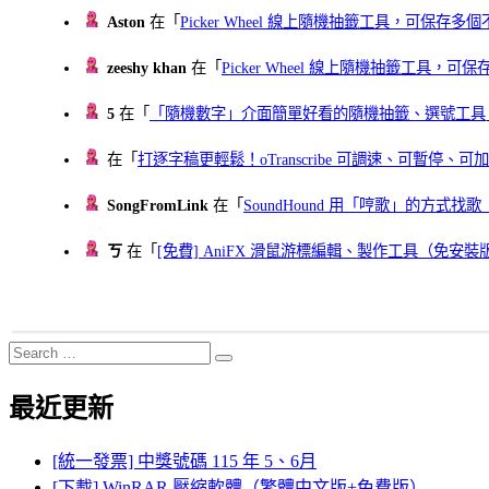
Aston
在「
Picker Wheel 線上隨機抽籤工具，可保存
zeeshy khan
在「
Picker Wheel 線上隨機抽籤工具，
5
在「
「隨機數字」介面簡單好看的隨機抽籤、選號工具
在「
打逐字稿更輕鬆！oTranscribe 可調速、可暫停
SongFromLink
在「
SoundHound 用「哼歌」的方式
ㄎ
在「
[免費] AniFX 滑鼠游標編輯、製作工具（免安裝
Search
Search
for:
最近更新
[統一發票] 中獎號碼 115 年 5、6月
[下載] WinRAR 壓縮軟體（繁體中文版+免費版）