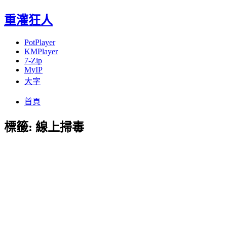
重灌狂人
PotPlayer
KMPlayer
7-Zip
MyIP
大字
Menu
Skip
首頁
to
content
標籤:
線上掃毒