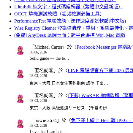
UltraEdit 純文字、程式碼編輯器（繁體中文最新版）
OCCT 燒機測試軟體（超頻檢測必備工具）
PerformanceTest 電腦效能、運作速度測試軟體(中文版)
Wise Registry Cleaner 登錄檔清理、重組、系統最佳
[免費] AnyDesk 遠端桌面：跨平台遙控 Win, Mac 電腦
「
Michael Carter
」於〈
Facebook Messenger
08-06, 2026
Solid guide — the lo…
「
匿名訪客
」於〈
LINE 電腦版官方下載 2026 最
08-03, 2026
東京・大阪 日本女生預約指南 認準 千夏…
「
匿名訪客
」於〈
[下載] WinRAR 壓縮軟體（
08-03, 2026
東京・大阪 高級派遣サービス 【千夏の伊…
「
bowie 2674
」於〈
免下載！線上 Heic 轉 JPEG，可
08-02, 2026
Love that I can batc…