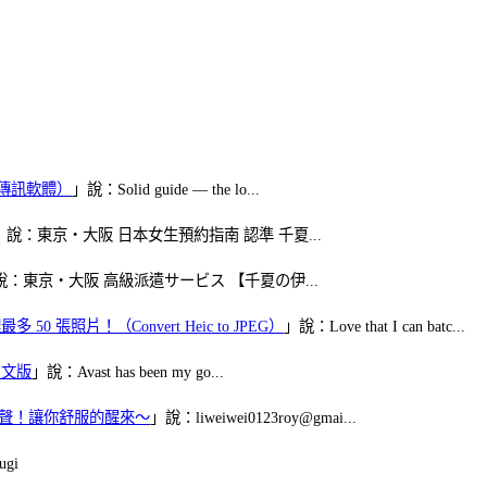
（FB傳訊軟體）
」說：Solid guide — the lo...
」說：東京・大阪 日本女生預約指南 認準 千夏...
說：東京・大阪 高級派遣サービス 【千夏の伊...
50 張照片！（Convert Heic to JPEG）
」說：Love that I can batc...
體中文版
」說：Avast has been my go...
當鬧鈴聲！讓你舒服的醒來～
」說：liweiwei0123roy@gmai...
gi