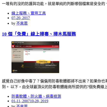
一堆有的沒的防護與功能，就是單純的判斷哪個檔案是安全的
線上服務、實用工具
Posted
07-20, 2017
on
by
不來恩
10 個「免費」線上掃毒、掃木馬服務
感覺自己好像中毒了？偏偏用防毒軟體都掃不出來？如果你也
到。 以下，由全球最頂尖的防毒軟體廠商所提供的7個免費線
防毒軟體、防火牆、病毒檢測
Posted
01-11, 2007
10-28, 2019
on
by
不來恩