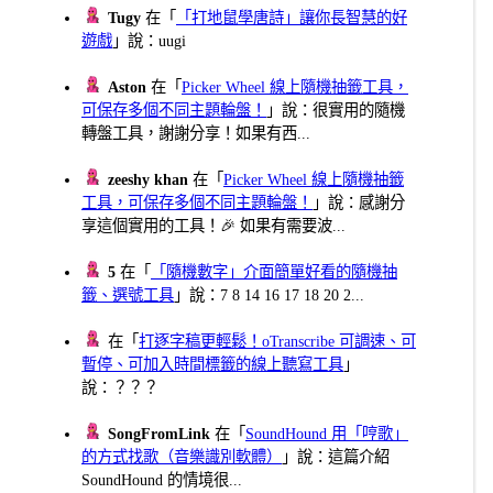
Tugy
在「
「打地鼠學唐詩」讓你長智慧的好
遊戲
」說：uugi
Aston
在「
Picker Wheel 線上隨機抽籤工具，
可保存多個不同主題輪盤！
」說：很實用的隨機
轉盤工具，謝謝分享！如果有西...
zeeshy khan
在「
Picker Wheel 線上隨機抽籤
工具，可保存多個不同主題輪盤！
」說：感謝分
享這個實用的工具！🎉 如果有需要波...
5
在「
「隨機數字」介面簡單好看的隨機抽
籤、選號工具
」說：7 8 14 16 17 18 20 2...
在「
打逐字稿更輕鬆！oTranscribe 可調速、可
暫停、可加入時間標籤的線上聽寫工具
」
說：？？？
SongFromLink
在「
SoundHound 用「哼歌」
的方式找歌（音樂識別軟體）
」說：這篇介紹
SoundHound 的情境很...