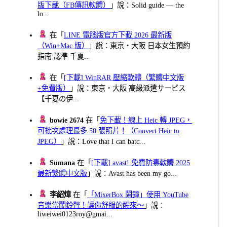
版下載（FB傳訊軟體）
」說：Solid guide — the
lo...
在「
LINE 電腦版官方下載 2026 最新版
（Win+Mac 版）
」說：東京・大阪 日本女生預約
指南 認準 千夏...
在「
[下載] WinRAR 壓縮軟體（繁體中文版
+免費版）
」說：東京・大阪 高級派遣サービス
【千夏の伊...
bowie 2674
在「
免下載！線上 Heic 轉 JPEG，
可批次處理最多 50 張照片！（Convert Heic to
JPEG）
」說：Love that I can batc...
Sumana
在「
[下載] avast! 免費防毒軟體 2025
最新繁體中文版
」說：Avast has been my go...
李紹煒
在「
「MixerBox 鬧鐘」使用 YouTube
音樂當鬧鈴聲！讓你舒服的醒來～
」說：
liweiwei0123roy@gmai...