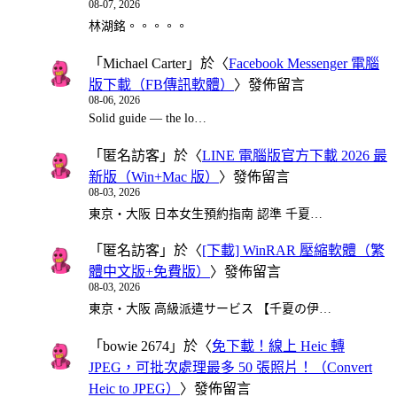
08-07, 2026
林湖銘。。。。。
「
Michael Carter
」於〈
Facebook Messenger 電腦
版下載（FB傳訊軟體）
〉發佈留言
08-06, 2026
Solid guide — the lo…
「
匿名訪客
」於〈
LINE 電腦版官方下載 2026 最
新版（Win+Mac 版）
〉發佈留言
08-03, 2026
東京・大阪 日本女生預約指南 認準 千夏…
「
匿名訪客
」於〈
[下載] WinRAR 壓縮軟體（繁
體中文版+免費版）
〉發佈留言
08-03, 2026
東京・大阪 高級派遣サービス 【千夏の伊…
「
bowie 2674
」於〈
免下載！線上 Heic 轉
JPEG，可批次處理最多 50 張照片！（Convert
Heic to JPEG）
〉發佈留言