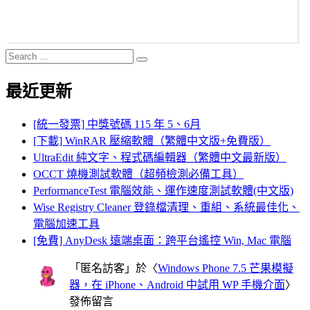
Search
Search
for:
最近更新
[統一發票] 中獎號碼 115 年 5、6月
[下載] WinRAR 壓縮軟體（繁體中文版+免費版）
UltraEdit 純文字、程式碼編輯器（繁體中文最新版）
OCCT 燒機測試軟體（超頻檢測必備工具）
PerformanceTest 電腦效能、運作速度測試軟體(中文版)
Wise Registry Cleaner 登錄檔清理、重組、系統最佳化、
電腦加速工具
[免費] AnyDesk 遠端桌面：跨平台遙控 Win, Mac 電腦
「
匿名訪客
」於〈
Windows Phone 7.5 芒果模擬
器，在 iPhone、Android 中試用 WP 手機介面
〉
發佈留言