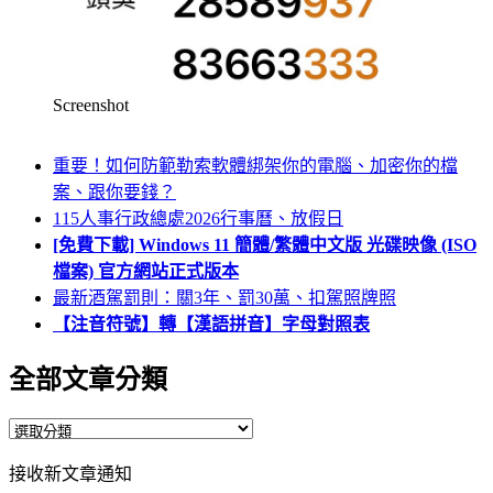
Screenshot
重要！如何防範勒索軟體綁架你的電腦、加密你的檔
案、跟你要錢？
115人事行政總處2026行事曆、放假日
[免費下載] Windows 11 簡體/繁體中文版 光碟映像 (ISO
檔案) 官方網站正式版本
最新酒駕罰則：關3年、罰30萬、扣駕照牌照
【注音符號】轉【漢語拼音】字母對照表
全部文章分類
全
部
接收新文章通知
文