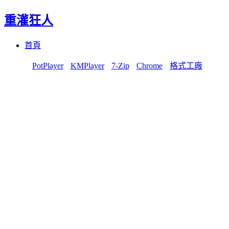
重灌狂人
Menu
Skip
首頁
to
content
PotPlayer
KMPlayer
7-Zip
Chrome
格式工廠