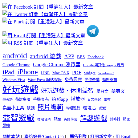
章
分
類
android
android 遊戲
APP
BBS
Facebook
Google Chrome 瀏覽器
Google Chrome
Google 與其他 Google 應用
iPhone
iPad
PDF
widget
LINE
Mac OS X
Windows 7
免費圖庫
Windows Vista
WordPress 網站架設
動作遊戲
動態桌布
好玩遊戲
好玩遊戲、休閒益智
學英文
學日文
播放器
拍照app
待辦事項
手機桌布
學英語
日文學習
桌布
照片編輯
桌面小工具
環境音
濾鏡
療癒
物理遊戲
益智遊戲
解謎遊戲
舒壓
貼圖
計時器
睡眠音樂
英語學習
鬧鐘
關於本站
|
聯絡站長(Contact Us)
|
廣告刊登
|
訂閱新文章
/
用 Email